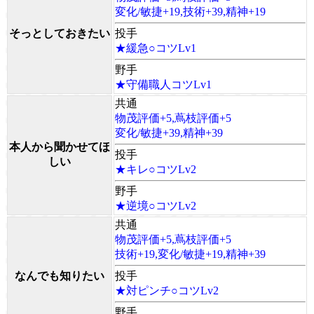
変化/敏捷+19,技術+39,精神+19
そっとしておきたい
投手
★緩急○コツLv1
野手
★守備職人コツLv1
共通
物茂評価+5,蔦枝評価+5
変化/敏捷+39,精神+39
本人から聞かせてほ
投手
しい
★キレ○コツLv2
野手
★逆境○コツLv2
共通
物茂評価+5,蔦枝評価+5
技術+19,変化/敏捷+19,精神+39
なんでも知りたい
投手
★対ピンチ○コツLv2
野手