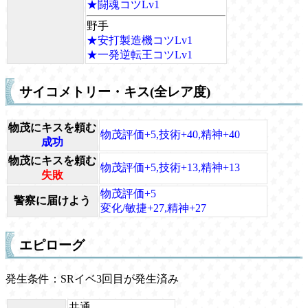
★闘魂コツLv1
野手
★安打製造機コツLv1
★一発逆転王コツLv1
サイコメトリー・キス(全レア度)
物茂にキスを頼む
物茂評価+5,技術+40,精神+40
成功
物茂にキスを頼む
物茂評価+5,技術+13,精神+13
失敗
物茂評価+5
警察に届けよう
変化/敏捷+27,精神+27
エピローグ
発生条件：SRイベ3回目が発生済み
共通