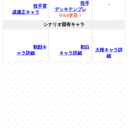
投手
-
投手育
デッキテンプレ
成適正キャラ
※8/4更新！
シナリオ固有キャラ
朝顔キ
初白
大桜キャラ詳
ャラ詳細
キャラ詳細
細