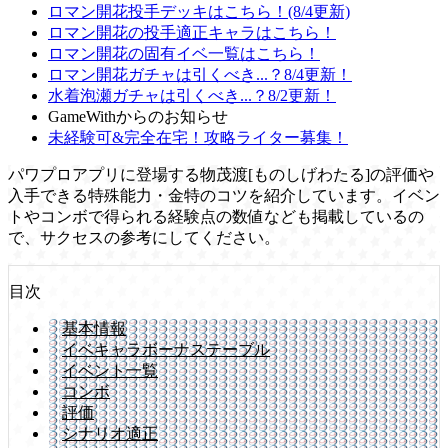
ロマン開花投手デッキはこちら！(8/4更新)
ロマン開花の投手適正キャラはこちら！
ロマン開花の固有イベ一覧はこちら！
ロマン開花ガチャは引くべき...？8/4更新！
水着泡瀬ガチャは引くべき...？8/2更新！
GameWithからのお知らせ
未経験可&完全在宅！攻略ライター募集！
パワプロアプリに登場する物茂渡[ものしげわたる]の評価や
入手できる特殊能力・金特のコツを紹介しています。イベン
トやコンボで得られる経験点の数値なども掲載しているの
で、サクセスの参考にしてください。
目次
基本情報
イベキャラボーナステーブル
イベント一覧
コンボ
評価
シナリオ適正