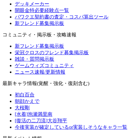
デッキメーカー
開眼金特必要経験点一覧
パワクエ契約書の査定・コスパ算出ツール
新フレンド募集掲示板
コミュニティ・掲示板・攻略速報
新フレンド募集掲示板
栄冠クロスのフレンド募集掲示板
雑談・質問掲示板
ゲームウィズコミュニティ
ニュース速報/更新情報
最新キャラ情報(覚醒・強化・復刻含む)
初白百合
朝顔かえで
大桜剛
[水着]泡瀬満里南
[復活の二刀流]大谷翔平
今後実装が確定しているor実装しそうなキャラ一覧