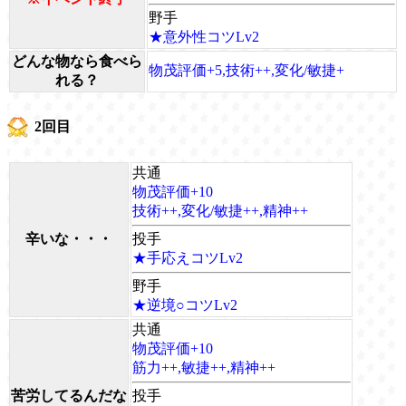
野手
★意外性コツLv2
どんな物なら食べら
物茂評価+5,技術++,変化/敏捷+
れる？
2回目
共通
物茂評価+10
技術++,変化/敏捷++,精神++
辛いな・・・
投手
★手応えコツLv2
野手
★逆境○コツLv2
共通
物茂評価+10
筋力++,敏捷++,精神++
苦労してるんだな
投手