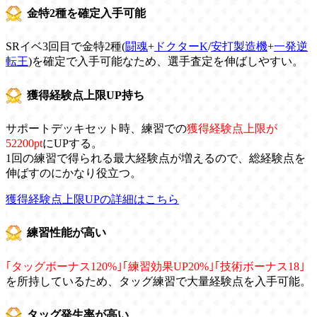
金特2種を確定入手可能
SRイベ3回目で金特2種(
闘魂
+
ドクターK
/
安打製造機
+
一発逆
転王
)を確定で入手可能なため、選手査定を伸ばしやすい。
獲得経験点上限UP持ち
サポートデッキセット時、練習での
獲得経験点上限が
52200pt
にUPする。
1回の練習で得られる最大経験点が増えるので、総経験点を
伸ばすのにかなり役立つ。
獲得経験点上限UPの詳細はこちら
練習性能が高い
｢タッグボーナス120%｣｢練習効果UP20%｣｢技術ボーナス18｣
を所持しているため、タッグ練習で大量経験点を入手可能。
タッグ発生率が高い