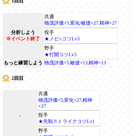
1回目
共通
物茂評価+5,変化/敏捷+27,精神+27
分析しよう
投手
※イベント終了
★ノビ○コツLv3
野手
★打開コツLv3
もっと練習しよう
物茂評価+5,敏捷+13,精神+13
2回目
共通
物茂評価+5,変化+27,精神
+27
投手
-
★先制ストライクコツLv1
野手