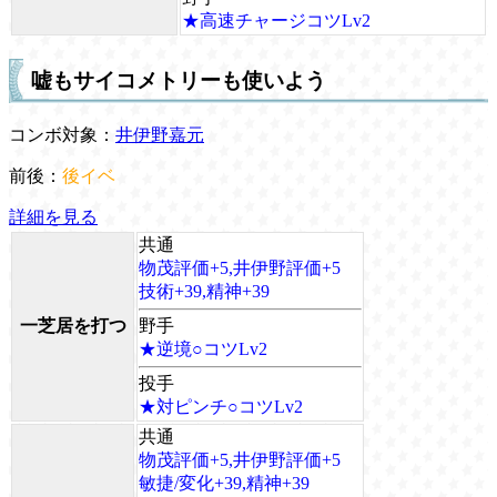
★高速チャージコツLv2
嘘もサイコメトリーも使いよう
コンボ対象：
井伊野嘉元
前後：
後イベ
詳細を見る
共通
物茂評価+5,井伊野評価+5
技術+39,精神+39
一芝居を打つ
野手
★逆境○コツLv2
投手
★対ピンチ○コツLv2
共通
物茂評価+5,井伊野評価+5
敏捷/変化+39,精神+39