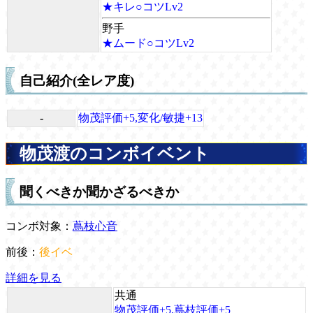
★キレ○コツLv2
野手
★ムード○コツLv2
自己紹介(全レア度)
-
物茂評価+5,変化/敏捷+13
物茂渡のコンボイベント
聞くべきか聞かざるべきか
コンボ対象：
蔦枝心音
前後：
後イベ
詳細を見る
共通
物茂評価+5,蔦枝評価+5