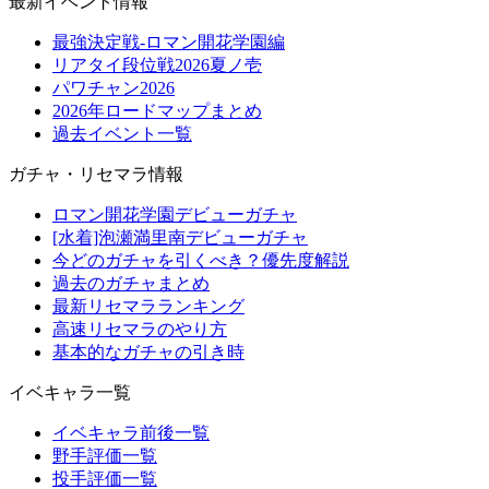
最新イベント情報
最強決定戦-ロマン開花学園編
リアタイ段位戦2026夏ノ壱
パワチャン2026
2026年ロードマップまとめ
過去イベント一覧
ガチャ・リセマラ情報
ロマン開花学園デビューガチャ
[水着]泡瀬満里南デビューガチャ
今どのガチャを引くべき？優先度解説
過去のガチャまとめ
最新リセマラランキング
高速リセマラのやり方
基本的なガチャの引き時
イベキャラ一覧
イベキャラ前後一覧
野手評価一覧
投手評価一覧