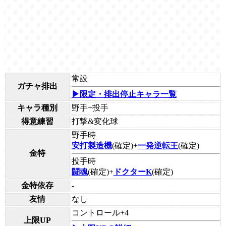
常設
ガチャ排出
▶限定・排出停止キャラ一覧
キャラ種別
野手+投手
得意練習
打撃&変化球
野手時
安打製造機
(確定)+
一発逆転王
(確定)
金特
投手時
闘魂
(確定)+
ドクターK
(確定)
金特依存
-
友情
なし
コントロール+4
上限UP