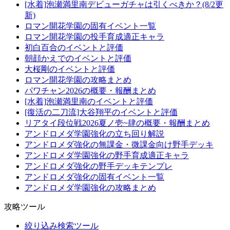
[水着]泡瀬満里南デビューガチャは引くべきか？(8/2更
新)
ロマン開花学園の固有イベント一覧
ロマン開花学園の投手育成適正キャラ
初白百合のイベントと評価
朝顔かえでのイベントと評価
大桜剛のイベントと評価
ロマン開花学園の攻略まとめ
パワチャン2026の概要・報酬まとめ
[水着]泡瀬満里南のイベントと評価
[復活の二刀流]大谷翔平のイベントと評価
リアタイ段位戦2026夏ノ壱~肆の概要・報酬まとめ
アンドロメダ学園強化の立ち回り解説
アンドロメダ強化の無課金・微課金向け野手デッキ
アンドロメダ学園強化の野手育成適正キャラ
アンドロメダ強化の野手デッキテンプレ
アンドロメダ強化の固有イベント一覧
アンドロメダ学園強化の攻略まとめ
攻略ツール
絞り込み検索ツール