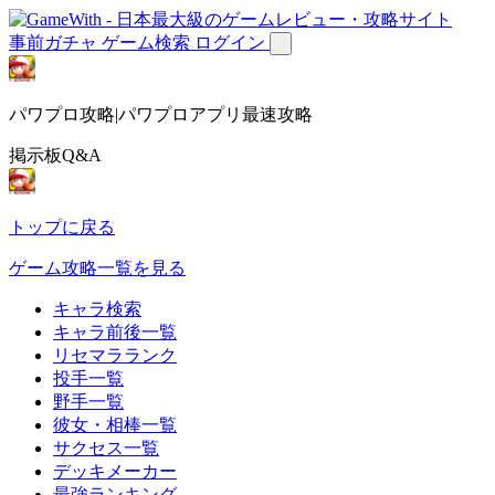
事前ガチャ
ゲーム検索
ログイン
パワプロ攻略|パワプロアプリ最速攻略
掲示板Q&A
トップに戻る
ゲーム攻略一覧を見る
キャラ検索
キャラ前後一覧
リセマラランク
投手一覧
野手一覧
彼女・相棒一覧
サクセス一覧
デッキメーカー
最強ランキング