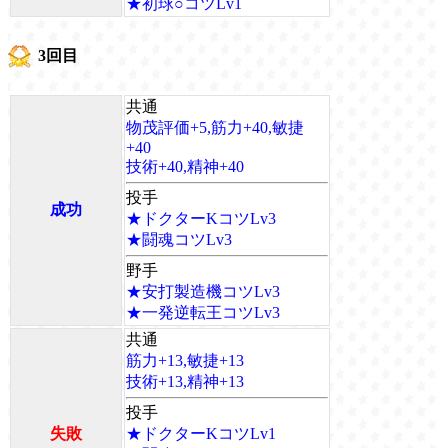
★初球○コツLv1
3回目
共通
物茂評価+5,筋力+40,敏捷
+40
技術+40,精神+40
投手
成功
★ドクターKコツLv3
★闘魂コツLv3
野手
★安打製造機コツLv3
★一発逆転王コツLv3
共通
筋力+13,敏捷+13
技術+13,精神+13
投手
失敗
★ドクターKコツLv1