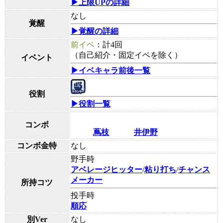
▶上限UPの詳細
なし
覚醒
▶覚醒の詳細
前イベ
：計4回
（自己紹介・固定イベを除く）
イベント
▶イベキャラ前後一覧
役割
▶役割一覧
コンボ
蔦枝
井伊野
コンボ金特
なし
野手時
アベレージヒッター
/
粘り打ち
/
チャンス
メーカー
所持コツ
投手時
順応
別Ver
なし