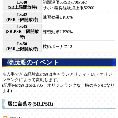
Lv.40
初期評価65(SR),70(PSR)
(SR上限開放時)
サポ : 獲得経験点上限52200
Lv.42
練習効果UP10%
(PSR上限開放時)
Lv.45
(SR,PSR上限開放
練習効果UP20%
時)
Lv.50
技術ボーナス12
(PSR上限開放時)
物茂渡のイベント
※入手できる経験点の値はキャラレアリティ・Lv・オリジ
ンランクによって変動します。
(記事内の値はSRLv35・オリジンランクなし時のものになり
ます)
唇に言葉を(SR,PSR)