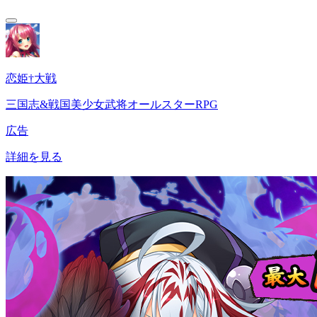
恋姫†大戦
三国志&戦国美少女武将オールスターRPG
広告
詳細を見る