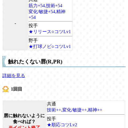
筋力+54,技術+54
変化/敏捷+54,精神
+54
-
投手
★リリース○コツLv1
野手
★打球ノビ○コツLv1
触れたくない唇(R,PR)
詳細を見る
1回目
共通
技術++,変化/敏捷++,精神++
唇に触れないように
投手
食べれば？
★順応コツLv2
※イベント終了