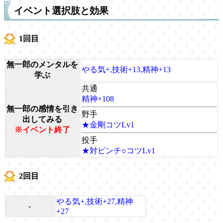
イベント選択肢と効果
1回目
無一郎のメンタルを
やる気+,技術+13,精神+13
学ぶ
共通
精神+108
無一郎の感情を引き
野手
出してみる
★金剛コツLv1
※イベント終了
投手
★対ピンチ○コツLv1
2回目
やる気+,技術+27,精神
-
+27