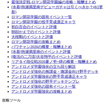
最強決定戦-ロマン開花学園編の攻略・報酬まとめ
[水着]泡瀬満里南デビューガチャは引くべきか？(8/2更
新)
ロマン開花学園の固有イベント一覧
ロマン開花学園の投手育成適正キャラ
初白百合のイベントと評価
朝顔かえでのイベントと評価
大桜剛のイベントと評価
ロマン開花学園の攻略まとめ
パワチャン2026の概要・報酬まとめ
[水着]泡瀬満里南のイベントと評価
[復活の二刀流]大谷翔平のイベントと評価
リアタイ段位戦2026夏ノ壱~肆の概要・報酬まとめ
アンドロメダ学園強化の立ち回り解説
アンドロメダ強化の無課金・微課金向け野手デッキ
アンドロメダ学園強化の野手育成適正キャラ
アンドロメダ強化の野手デッキテンプレ
アンドロメダ強化の固有イベント一覧
アンドロメダ学園強化の攻略まとめ
攻略ツール