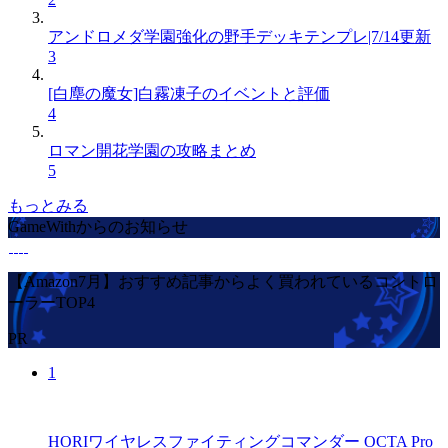
アンドロメダ学園強化の野手デッキテンプレ|7/14更新
3
[白塵の魔女]白霧凍子のイベントと評価
4
ロマン開花学園の攻略まとめ
5
もっとみる
GameWithからのお知らせ
【Amazon7月】おすすめ記事からよく買われているコントロ
ーラーTOP4
PR
1
HORIワイヤレスファイティングコマンダー OCTA Pro