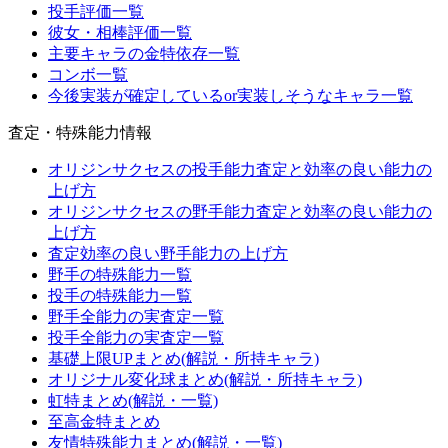
投手評価一覧
彼女・相棒評価一覧
主要キャラの金特依存一覧
コンボ一覧
今後実装が確定しているor実装しそうなキャラ一覧
査定・特殊能力情報
オリジンサクセスの投手能力査定と効率の良い能力の
上げ方
オリジンサクセスの野手能力査定と効率の良い能力の
上げ方
査定効率の良い野手能力の上げ方
野手の特殊能力一覧
投手の特殊能力一覧
野手全能力の実査定一覧
投手全能力の実査定一覧
基礎上限UPまとめ(解説・所持キャラ)
オリジナル変化球まとめ(解説・所持キャラ)
虹特まとめ(解説・一覧)
至高金特まとめ
友情特殊能力まとめ(解説・一覧)