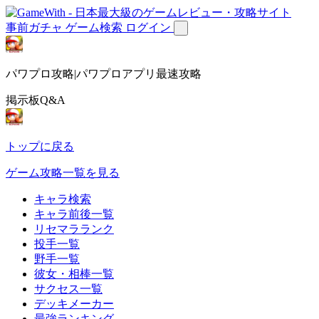
事前ガチャ
ゲーム検索
ログイン
パワプロ攻略|パワプロアプリ最速攻略
掲示板Q&A
トップに戻る
ゲーム攻略一覧を見る
キャラ検索
キャラ前後一覧
リセマラランク
投手一覧
野手一覧
彼女・相棒一覧
サクセス一覧
デッキメーカー
最強ランキング