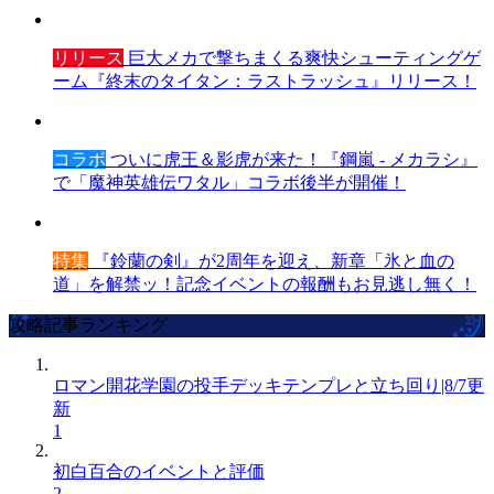
リリース
巨大メカで撃ちまくる爽快シューティングゲ
ーム『終末のタイタン：ラストラッシュ』リリース！
コラボ
ついに虎王＆影虎が来た！『鋼嵐 - メカラシ』
で「魔神英雄伝ワタル」コラボ後半が開催！
特集
『鈴蘭の剣』が2周年を迎え、新章「氷と血の
道」を解禁ッ！記念イベントの報酬もお見逃し無く！
攻略記事ランキング
ロマン開花学園の投手デッキテンプレと立ち回り|8/7更
新
1
初白百合のイベントと評価
2