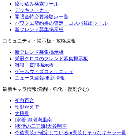
絞り込み検索ツール
デッキメーカー
開眼金特必要経験点一覧
パワクエ契約書の査定・コスパ算出ツール
新フレンド募集掲示板
コミュニティ・掲示板・攻略速報
新フレンド募集掲示板
栄冠クロスのフレンド募集掲示板
雑談・質問掲示板
ゲームウィズコミュニティ
ニュース速報/更新情報
最新キャラ情報(覚醒・強化・復刻含む)
初白百合
朝顔かえで
大桜剛
[水着]泡瀬満里南
[復活の二刀流]大谷翔平
今後実装が確定しているor実装しそうなキャラ一覧