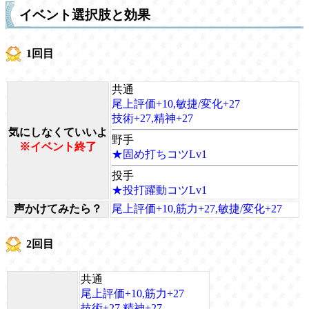
イベント選択肢と効果
1回目
共通
尾上評価+10,敏捷/変化+27
技術+27,精神+27
気にしなくていいよ
野手
※イベント終了
★固め打ちコツLv1
投手
★投打躍動コツLv1
声かけてみたら？
尾上評価+10,筋力+27,敏捷/変化+27
2回目
共通
尾上評価+10,筋力+27
技術+27,精神+27