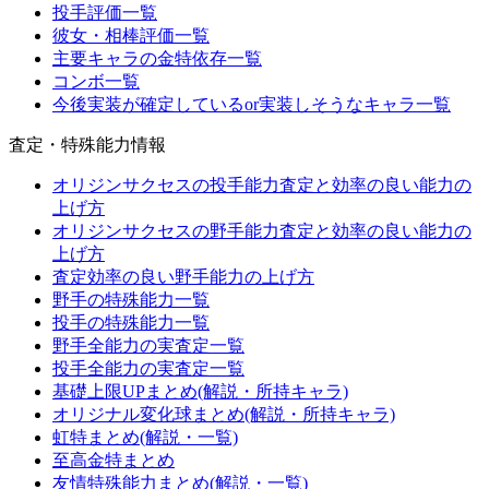
投手評価一覧
彼女・相棒評価一覧
主要キャラの金特依存一覧
コンボ一覧
今後実装が確定しているor実装しそうなキャラ一覧
査定・特殊能力情報
オリジンサクセスの投手能力査定と効率の良い能力の
上げ方
オリジンサクセスの野手能力査定と効率の良い能力の
上げ方
査定効率の良い野手能力の上げ方
野手の特殊能力一覧
投手の特殊能力一覧
野手全能力の実査定一覧
投手全能力の実査定一覧
基礎上限UPまとめ(解説・所持キャラ)
オリジナル変化球まとめ(解説・所持キャラ)
虹特まとめ(解説・一覧)
至高金特まとめ
友情特殊能力まとめ(解説・一覧)