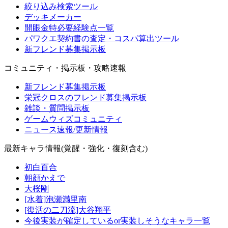
絞り込み検索ツール
デッキメーカー
開眼金特必要経験点一覧
パワクエ契約書の査定・コスパ算出ツール
新フレンド募集掲示板
コミュニティ・掲示板・攻略速報
新フレンド募集掲示板
栄冠クロスのフレンド募集掲示板
雑談・質問掲示板
ゲームウィズコミュニティ
ニュース速報/更新情報
最新キャラ情報(覚醒・強化・復刻含む)
初白百合
朝顔かえで
大桜剛
[水着]泡瀬満里南
[復活の二刀流]大谷翔平
今後実装が確定しているor実装しそうなキャラ一覧