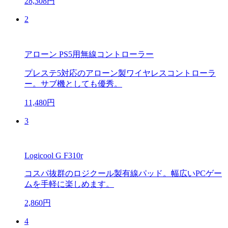
28,308円
2
アローン PS5用無線コントローラー
プレステ5対応のアローン製ワイヤレスコントローラ
ー。サブ機としても優秀。
11,480円
3
Logicool G F310r
コスパ抜群のロジクール製有線パッド。幅広いPCゲー
ムを手軽に楽しめます。
2,860円
4