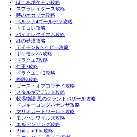
ぽこあポケモン攻略
スプラレイダース攻略
時のオカリナ攻略
ペルソナ4ゴールデン攻略
トモコレ攻略
バイオレクイエム攻略
紅の砂漠攻略
デイモン&ベイビー攻略
ポケモンZA攻略
ドラクエ7攻略
仁王3攻略
ドラクエ1・2攻略
桃鉄2攻略
ゴーストオブヨウテイ攻略
メタルギアデルタ攻略
牧場物語 風のグランドバザール攻略
ドンキーコングバナンザ攻略
マリオカートワールド攻略
モンハンワイルズ攻略
エルデンリング攻略
Blades of Fire攻略