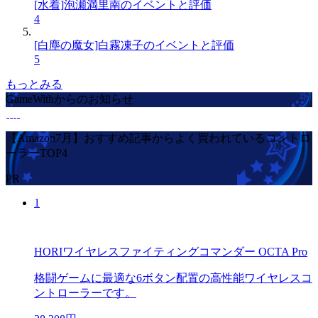
[水着]泡瀬満里南のイベントと評価
4
[白塵の魔女]白霧凍子のイベントと評価
5
もっとみる
GameWithからのお知らせ
【Amazon7月】おすすめ記事からよく買われているコントロ
ーラーTOP4
PR
1
HORIワイヤレスファイティングコマンダー OCTA Pro
格闘ゲームに最適な6ボタン配置の高性能ワイヤレスコ
ントローラーです。