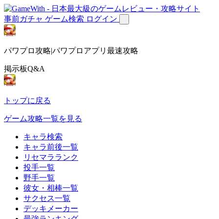
事前ガチャ
ゲーム検索
ログイン
パワプロ攻略|パワプロアプリ最速攻略
掲示板Q&A
トップに戻る
ゲーム攻略一覧を見る
キャラ検索
キャラ前後一覧
リセマラランク
投手一覧
野手一覧
彼女・相棒一覧
サクセス一覧
デッキメーカー
最強ランキング