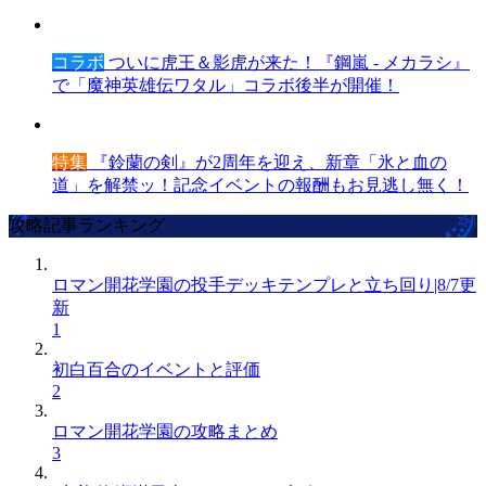
コラボ
ついに虎王＆影虎が来た！『鋼嵐 - メカラシ』
で「魔神英雄伝ワタル」コラボ後半が開催！
特集
『鈴蘭の剣』が2周年を迎え、新章「氷と血の
道」を解禁ッ！記念イベントの報酬もお見逃し無く！
攻略記事ランキング
ロマン開花学園の投手デッキテンプレと立ち回り|8/7更
新
1
初白百合のイベントと評価
2
ロマン開花学園の攻略まとめ
3