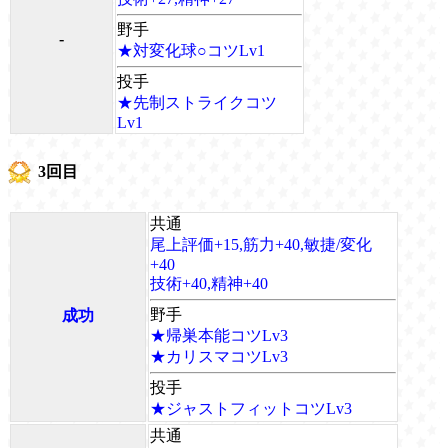
野手
-
★対変化球○コツLv1
投手
★先制ストライクコツ
Lv1
3回目
共通
尾上評価+15,筋力+40,敏捷/変化
+40
技術+40,精神+40
野手
成功
★帰巣本能コツLv3
★カリスマコツLv3
投手
★ジャストフィットコツLv3
共通