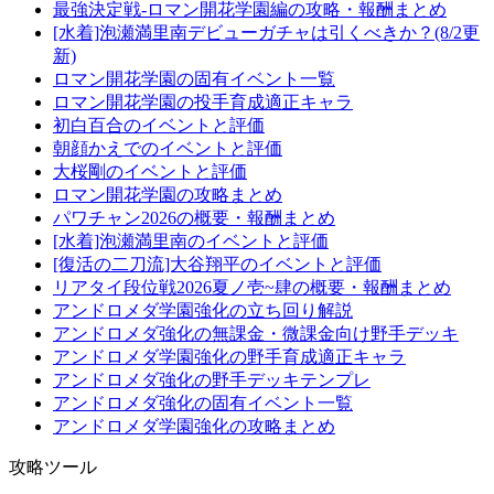
最強決定戦-ロマン開花学園編の攻略・報酬まとめ
[水着]泡瀬満里南デビューガチャは引くべきか？(8/2更
新)
ロマン開花学園の固有イベント一覧
ロマン開花学園の投手育成適正キャラ
初白百合のイベントと評価
朝顔かえでのイベントと評価
大桜剛のイベントと評価
ロマン開花学園の攻略まとめ
パワチャン2026の概要・報酬まとめ
[水着]泡瀬満里南のイベントと評価
[復活の二刀流]大谷翔平のイベントと評価
リアタイ段位戦2026夏ノ壱~肆の概要・報酬まとめ
アンドロメダ学園強化の立ち回り解説
アンドロメダ強化の無課金・微課金向け野手デッキ
アンドロメダ学園強化の野手育成適正キャラ
アンドロメダ強化の野手デッキテンプレ
アンドロメダ強化の固有イベント一覧
アンドロメダ学園強化の攻略まとめ
攻略ツール