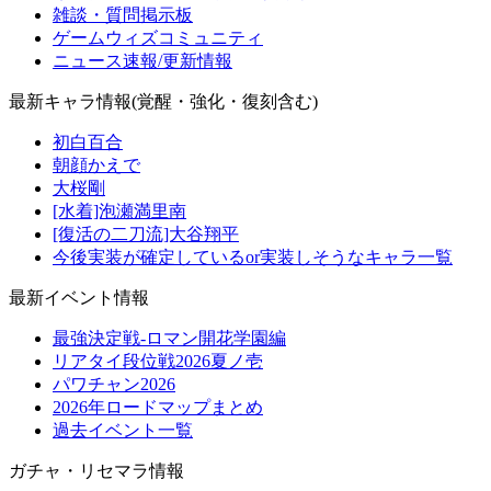
雑談・質問掲示板
ゲームウィズコミュニティ
ニュース速報/更新情報
最新キャラ情報(覚醒・強化・復刻含む)
初白百合
朝顔かえで
大桜剛
[水着]泡瀬満里南
[復活の二刀流]大谷翔平
今後実装が確定しているor実装しそうなキャラ一覧
最新イベント情報
最強決定戦-ロマン開花学園編
リアタイ段位戦2026夏ノ壱
パワチャン2026
2026年ロードマップまとめ
過去イベント一覧
ガチャ・リセマラ情報