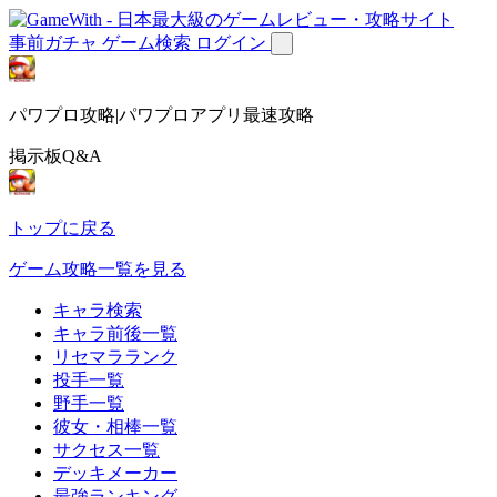
事前ガチャ
ゲーム検索
ログイン
パワプロ攻略|パワプロアプリ最速攻略
掲示板Q&A
トップに戻る
ゲーム攻略一覧を見る
キャラ検索
キャラ前後一覧
リセマラランク
投手一覧
野手一覧
彼女・相棒一覧
サクセス一覧
デッキメーカー
最強ランキング