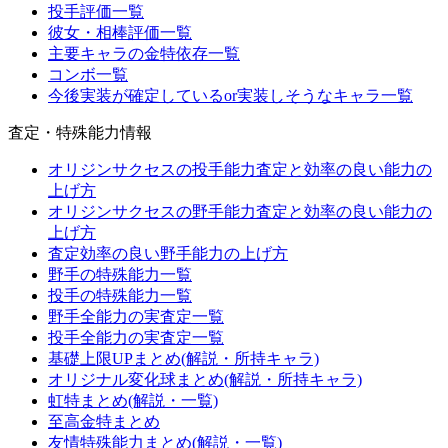
投手評価一覧
彼女・相棒評価一覧
主要キャラの金特依存一覧
コンボ一覧
今後実装が確定しているor実装しそうなキャラ一覧
査定・特殊能力情報
オリジンサクセスの投手能力査定と効率の良い能力の
上げ方
オリジンサクセスの野手能力査定と効率の良い能力の
上げ方
査定効率の良い野手能力の上げ方
野手の特殊能力一覧
投手の特殊能力一覧
野手全能力の実査定一覧
投手全能力の実査定一覧
基礎上限UPまとめ(解説・所持キャラ)
オリジナル変化球まとめ(解説・所持キャラ)
虹特まとめ(解説・一覧)
至高金特まとめ
友情特殊能力まとめ(解説・一覧)