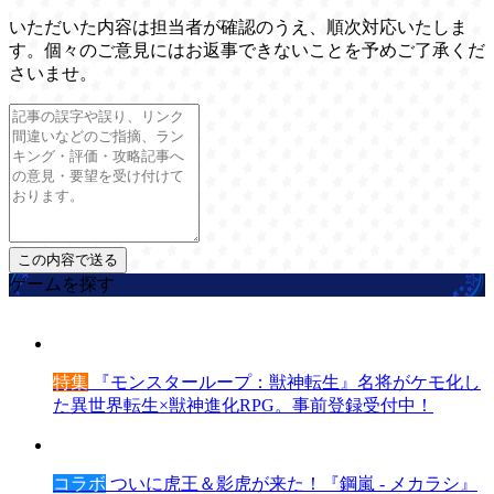
いただいた内容は担当者が確認のうえ、順次対応いたしま
す。個々のご意見にはお返事できないことを予めご了承くだ
さいませ。
ゲームを探す
特集
『モンスターループ：獣神転生』名将がケモ化し
た異世界転生×獣神進化RPG。事前登録受付中！
コラボ
ついに虎王＆影虎が来た！『鋼嵐 - メカラシ』