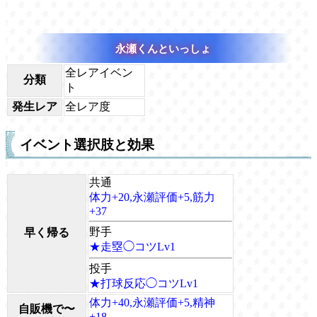
永瀬くんといっしょ
全レアイベン
分類
ト
発生レア
全レア度
イベント選択肢と効果
共通
体力+20,永瀬評価+5,筋力
+37
野手
早く帰る
★走塁◯コツLv1
投手
★打球反応◯コツLv1
体力+40,永瀬評価+5,精神
自販機で〜
+18