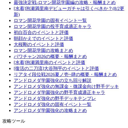
最強決定戦-ロマン開花学園編の攻略・報酬まとめ
[水着]泡瀬満里南デビューガチャは引くべきか？(8/2更
新)
ロマン開花学園の固有イベント一覧
ロマン開花学園の投手育成適正キャラ
初白百合のイベントと評価
朝顔かえでのイベントと評価
大桜剛のイベントと評価
ロマン開花学園の攻略まとめ
パワチャン2026の概要・報酬まとめ
[水着]泡瀬満里南のイベントと評価
[復活の二刀流]大谷翔平のイベントと評価
リアタイ段位戦2026夏ノ壱~肆の概要・報酬まとめ
アンドロメダ学園強化の立ち回り解説
アンドロメダ強化の無課金・微課金向け野手デッキ
アンドロメダ学園強化の野手育成適正キャラ
アンドロメダ強化の野手デッキテンプレ
アンドロメダ強化の固有イベント一覧
アンドロメダ学園強化の攻略まとめ
攻略ツール