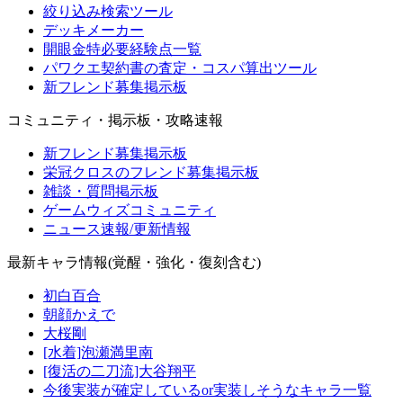
絞り込み検索ツール
デッキメーカー
開眼金特必要経験点一覧
パワクエ契約書の査定・コスパ算出ツール
新フレンド募集掲示板
コミュニティ・掲示板・攻略速報
新フレンド募集掲示板
栄冠クロスのフレンド募集掲示板
雑談・質問掲示板
ゲームウィズコミュニティ
ニュース速報/更新情報
最新キャラ情報(覚醒・強化・復刻含む)
初白百合
朝顔かえで
大桜剛
[水着]泡瀬満里南
[復活の二刀流]大谷翔平
今後実装が確定しているor実装しそうなキャラ一覧