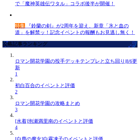
で「魔神英雄伝ワタル」コラボ後半が開催！
特集
『鈴蘭の剣』が2周年を迎え、新章「氷と血の
道」を解禁ッ！記念イベントの報酬もお見逃し無く！
攻略記事ランキング
ロマン開花学園の投手デッキテンプレと立ち回り|8/6更
新
1
初白百合のイベントと評価
2
ロマン開花学園の攻略まとめ
3
[水着]泡瀬満里南のイベントと評価
4
[白塵の魔女]白霧凍子のイベントと評価