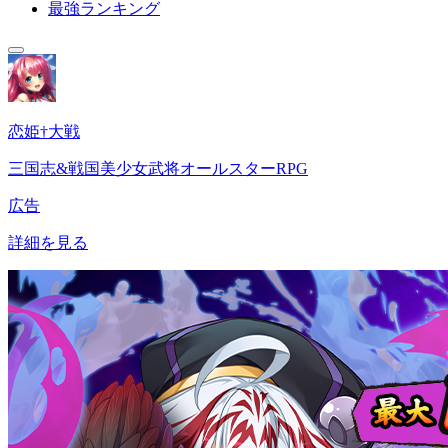
最強ランキング
恋姫†大戦
三国志&戦国美少女武将オールスターRPG
広告
詳細を見る