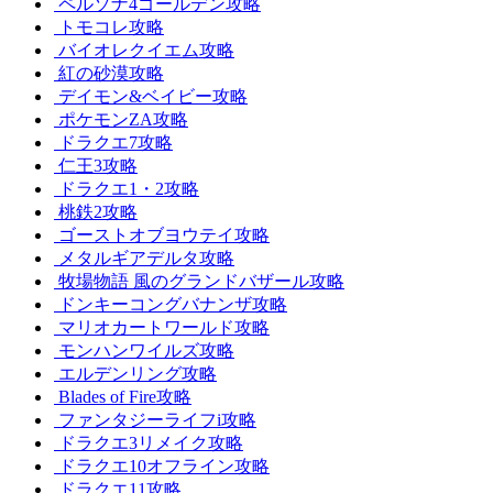
ペルソナ4ゴールデン攻略
トモコレ攻略
バイオレクイエム攻略
紅の砂漠攻略
デイモン&ベイビー攻略
ポケモンZA攻略
ドラクエ7攻略
仁王3攻略
ドラクエ1・2攻略
桃鉄2攻略
ゴーストオブヨウテイ攻略
メタルギアデルタ攻略
牧場物語 風のグランドバザール攻略
ドンキーコングバナンザ攻略
マリオカートワールド攻略
モンハンワイルズ攻略
エルデンリング攻略
Blades of Fire攻略
ファンタジーライフi攻略
ドラクエ3リメイク攻略
ドラクエ10オフライン攻略
ドラクエ11攻略