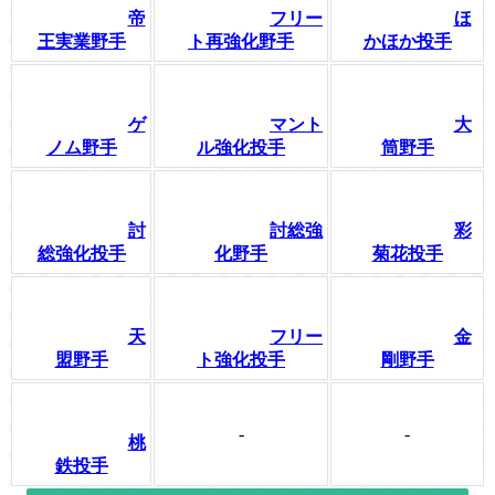
帝
フリー
ほ
王実業野手
ト再強化野手
かほか投手
ゲ
マント
大
ノム野手
ル強化投手
筒野手
討
討総強
彩
総強化投手
化野手
菊花投手
天
フリー
金
盟野手
ト強化投手
剛野手
-
-
桃
鉄投手