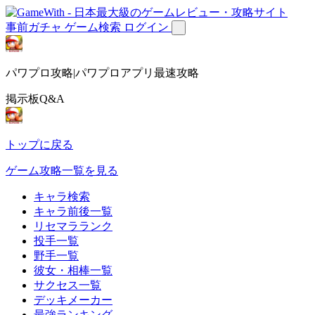
事前ガチャ
ゲーム検索
ログイン
パワプロ攻略|パワプロアプリ最速攻略
掲示板Q&A
トップに戻る
ゲーム攻略一覧を見る
キャラ検索
キャラ前後一覧
リセマラランク
投手一覧
野手一覧
彼女・相棒一覧
サクセス一覧
デッキメーカー
最強ランキング