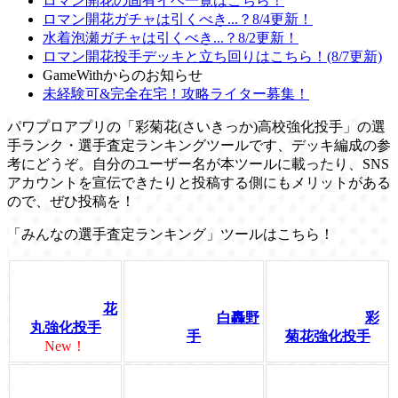
ロマン開花の固有イベ一覧はこちら！
ロマン開花ガチャは引くべき...？8/4更新！
水着泡瀬ガチャは引くべき...？8/2更新！
ロマン開花投手デッキと立ち回りはこちら！(8/7更新)
GameWithからのお知らせ
未経験可&完全在宅！攻略ライター募集！
パワプロアプリの「彩菊花(さいきっか)高校強化投手」の選
手ランク・選手査定ランキングツールです、デッキ編成の参
考にどうぞ。自分のユーザー名が本ツールに載ったり、SNS
アカウントを宣伝できたりと投稿する側にもメリットがある
ので、ぜひ投稿を！
「みんなの選手査定ランキング」ツールはこちら！
花
白轟野
彩
丸強化投手
手
菊花強化投手
New！