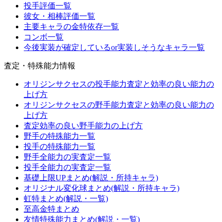
投手評価一覧
彼女・相棒評価一覧
主要キャラの金特依存一覧
コンボ一覧
今後実装が確定しているor実装しそうなキャラ一覧
査定・特殊能力情報
オリジンサクセスの投手能力査定と効率の良い能力の
上げ方
オリジンサクセスの野手能力査定と効率の良い能力の
上げ方
査定効率の良い野手能力の上げ方
野手の特殊能力一覧
投手の特殊能力一覧
野手全能力の実査定一覧
投手全能力の実査定一覧
基礎上限UPまとめ(解説・所持キャラ)
オリジナル変化球まとめ(解説・所持キャラ)
虹特まとめ(解説・一覧)
至高金特まとめ
友情特殊能力まとめ(解説・一覧)