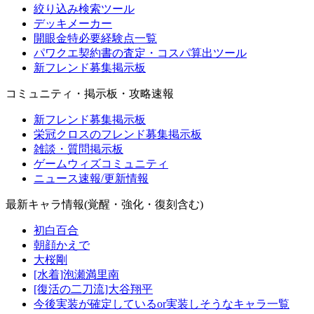
絞り込み検索ツール
デッキメーカー
開眼金特必要経験点一覧
パワクエ契約書の査定・コスパ算出ツール
新フレンド募集掲示板
コミュニティ・掲示板・攻略速報
新フレンド募集掲示板
栄冠クロスのフレンド募集掲示板
雑談・質問掲示板
ゲームウィズコミュニティ
ニュース速報/更新情報
最新キャラ情報(覚醒・強化・復刻含む)
初白百合
朝顔かえで
大桜剛
[水着]泡瀬満里南
[復活の二刀流]大谷翔平
今後実装が確定しているor実装しそうなキャラ一覧