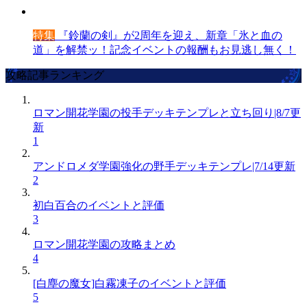
特集
『鈴蘭の剣』が2周年を迎え、新章「氷と血の
道」を解禁ッ！記念イベントの報酬もお見逃し無く！
攻略記事ランキング
ロマン開花学園の投手デッキテンプレと立ち回り|8/7更
新
1
アンドロメダ学園強化の野手デッキテンプレ|7/14更新
2
初白百合のイベントと評価
3
ロマン開花学園の攻略まとめ
4
[白塵の魔女]白霧凍子のイベントと評価
5