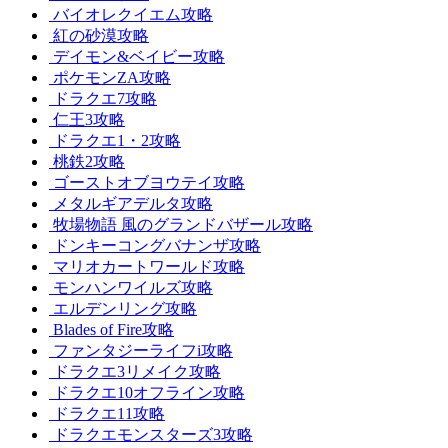
バイオレクイエム攻略
紅の砂漠攻略
デイモン&ベイビー攻略
ポケモンZA攻略
ドラクエ7攻略
仁王3攻略
ドラクエ1・2攻略
桃鉄2攻略
ゴーストオブヨウテイ攻略
メタルギアデルタ攻略
牧場物語 風のグランドバザール攻略
ドンキーコングバナンザ攻略
マリオカートワールド攻略
モンハンワイルズ攻略
エルデンリング攻略
Blades of Fire攻略
ファンタジーライフi攻略
ドラクエ3リメイク攻略
ドラクエ10オフライン攻略
ドラクエ11攻略
ドラクエモンスターズ3攻略