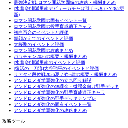
最強決定戦-ロマン開花学園編の攻略・報酬まとめ
[水着]泡瀬満里南デビューガチャは引くべきか？(8/2更
新)
ロマン開花学園の固有イベント一覧
ロマン開花学園の投手育成適正キャラ
初白百合のイベントと評価
朝顔かえでのイベントと評価
大桜剛のイベントと評価
ロマン開花学園の攻略まとめ
パワチャン2026の概要・報酬まとめ
[水着]泡瀬満里南のイベントと評価
[復活の二刀流]大谷翔平のイベントと評価
リアタイ段位戦2026夏ノ壱~肆の概要・報酬まとめ
アンドロメダ学園強化の立ち回り解説
アンドロメダ強化の無課金・微課金向け野手デッキ
アンドロメダ学園強化の野手育成適正キャラ
アンドロメダ強化の野手デッキテンプレ
アンドロメダ強化の固有イベント一覧
アンドロメダ学園強化の攻略まとめ
攻略ツール