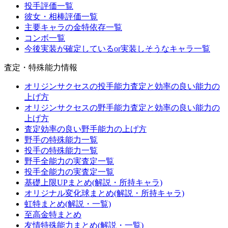
投手評価一覧
彼女・相棒評価一覧
主要キャラの金特依存一覧
コンボ一覧
今後実装が確定しているor実装しそうなキャラ一覧
査定・特殊能力情報
オリジンサクセスの投手能力査定と効率の良い能力の
上げ方
オリジンサクセスの野手能力査定と効率の良い能力の
上げ方
査定効率の良い野手能力の上げ方
野手の特殊能力一覧
投手の特殊能力一覧
野手全能力の実査定一覧
投手全能力の実査定一覧
基礎上限UPまとめ(解説・所持キャラ)
オリジナル変化球まとめ(解説・所持キャラ)
虹特まとめ(解説・一覧)
至高金特まとめ
友情特殊能力まとめ(解説・一覧)