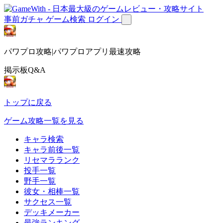
事前ガチャ
ゲーム検索
ログイン
パワプロ攻略|パワプロアプリ最速攻略
掲示板Q&A
トップに戻る
ゲーム攻略一覧を見る
キャラ検索
キャラ前後一覧
リセマラランク
投手一覧
野手一覧
彼女・相棒一覧
サクセス一覧
デッキメーカー
最強ランキング