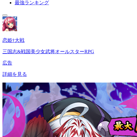
最強ランキング
恋姫†大戦
三国志&戦国美少女武将オールスターRPG
広告
詳細を見る