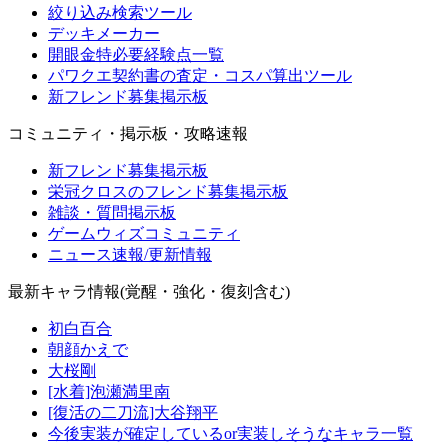
絞り込み検索ツール
デッキメーカー
開眼金特必要経験点一覧
パワクエ契約書の査定・コスパ算出ツール
新フレンド募集掲示板
コミュニティ・掲示板・攻略速報
新フレンド募集掲示板
栄冠クロスのフレンド募集掲示板
雑談・質問掲示板
ゲームウィズコミュニティ
ニュース速報/更新情報
最新キャラ情報(覚醒・強化・復刻含む)
初白百合
朝顔かえで
大桜剛
[水着]泡瀬満里南
[復活の二刀流]大谷翔平
今後実装が確定しているor実装しそうなキャラ一覧