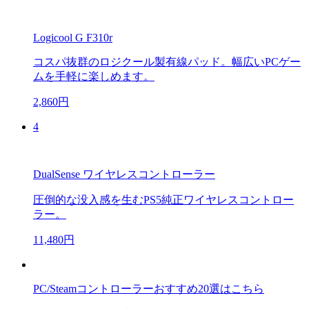
Logicool G F310r
コスパ抜群のロジクール製有線パッド。幅広いPCゲー
ムを手軽に楽しめます。
2,860円
4
DualSense ワイヤレスコントローラー
圧倒的な没入感を生むPS5純正ワイヤレスコントロー
ラー。
11,480円
PC/Steamコントローラーおすすめ20選はこちら