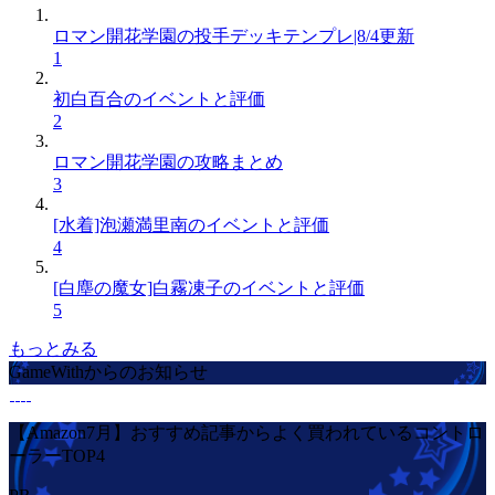
ロマン開花学園の投手デッキテンプレ|8/4更新
1
初白百合のイベントと評価
2
ロマン開花学園の攻略まとめ
3
[水着]泡瀬満里南のイベントと評価
4
[白塵の魔女]白霧凍子のイベントと評価
5
もっとみる
GameWithからのお知らせ
【Amazon7月】おすすめ記事からよく買われているコントロ
ーラーTOP4