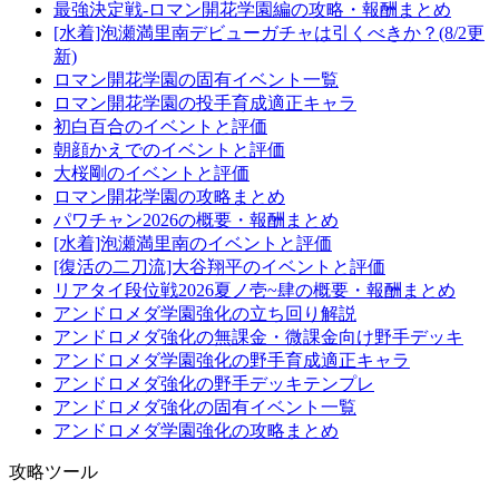
最強決定戦-ロマン開花学園編の攻略・報酬まとめ
[水着]泡瀬満里南デビューガチャは引くべきか？(8/2更
新)
ロマン開花学園の固有イベント一覧
ロマン開花学園の投手育成適正キャラ
初白百合のイベントと評価
朝顔かえでのイベントと評価
大桜剛のイベントと評価
ロマン開花学園の攻略まとめ
パワチャン2026の概要・報酬まとめ
[水着]泡瀬満里南のイベントと評価
[復活の二刀流]大谷翔平のイベントと評価
リアタイ段位戦2026夏ノ壱~肆の概要・報酬まとめ
アンドロメダ学園強化の立ち回り解説
アンドロメダ強化の無課金・微課金向け野手デッキ
アンドロメダ学園強化の野手育成適正キャラ
アンドロメダ強化の野手デッキテンプレ
アンドロメダ強化の固有イベント一覧
アンドロメダ学園強化の攻略まとめ
攻略ツール