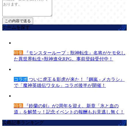
ゲームを探す
特集
『モンスターループ：獣神転生』名将がケモ化し
た異世界転生×獣神進化RPG。事前登録受付中！
コラボ
ついに虎王＆影虎が来た！『鋼嵐 - メカラシ』
で「魔神英雄伝ワタル」コラボ後半が開催！
特集
『鈴蘭の剣』が2周年を迎え、新章「氷と血の
道」を解禁ッ！記念イベントの報酬もお見逃し無く！
攻略記事ランキング