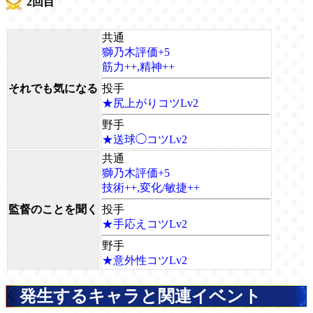
2回目
共通
獅乃木評価+5
筋力++,精神++
それでも気になる
投手
★尻上がりコツLv2
野手
★送球◯コツLv2
共通
獅乃木評価+5
技術++,変化/敏捷++
監督のことを聞く
投手
★手応えコツLv2
野手
★意外性コツLv2
発生するキャラと関連イベント