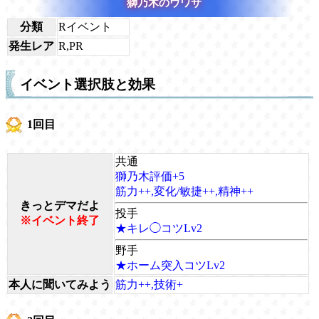
獅乃木のウワサ
分類
Rイベント
発生レア
R,PR
イベント選択肢と効果
1回目
共通
獅乃木評価+5
筋力++,変化/敏捷++,精神++
きっとデマだよ
投手
※イベント終了
★キレ◯コツLv2
野手
★ホーム突入コツLv2
本人に聞いてみよう
筋力++,技術+