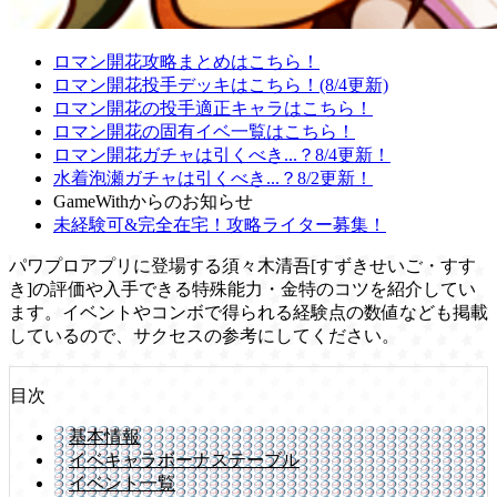
ロマン開花攻略まとめはこちら！
ロマン開花投手デッキはこちら！(8/4更新)
ロマン開花の投手適正キャラはこちら！
ロマン開花の固有イベ一覧はこちら！
ロマン開花ガチャは引くべき...？8/4更新！
水着泡瀬ガチャは引くべき...？8/2更新！
GameWithからのお知らせ
未経験可&完全在宅！攻略ライター募集！
パワプロアプリに登場する須々木清吾[すずきせいご・すす
き]の評価や入手できる特殊能力・金特のコツを紹介してい
ます。イベントやコンボで得られる経験点の数値なども掲載
しているので、サクセスの参考にしてください。
目次
基本情報
イベキャラボーナステーブル
イベント一覧