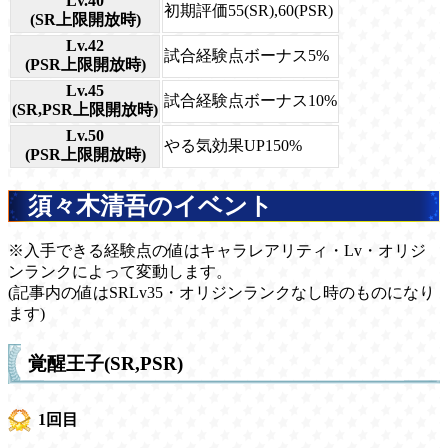
Lv.40
初期評価55(SR),60(PSR)
(SR上限開放時)
Lv.42
試合経験点ボーナス5%
(PSR上限開放時)
Lv.45
試合経験点ボーナス10%
(SR,PSR上限開放時)
Lv.50
やる気効果UP150%
(PSR上限開放時)
須々木清吾のイベント
※入手できる経験点の値はキャラレアリティ・Lv・オリジ
ンランクによって変動します。
(記事内の値はSRLv35・オリジンランクなし時のものになり
ます)
覚醒王子(SR,PSR)
1回目