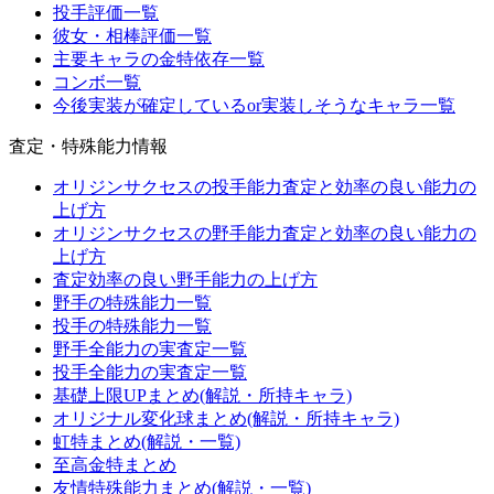
投手評価一覧
彼女・相棒評価一覧
主要キャラの金特依存一覧
コンボ一覧
今後実装が確定しているor実装しそうなキャラ一覧
査定・特殊能力情報
オリジンサクセスの投手能力査定と効率の良い能力の
上げ方
オリジンサクセスの野手能力査定と効率の良い能力の
上げ方
査定効率の良い野手能力の上げ方
野手の特殊能力一覧
投手の特殊能力一覧
野手全能力の実査定一覧
投手全能力の実査定一覧
基礎上限UPまとめ(解説・所持キャラ)
オリジナル変化球まとめ(解説・所持キャラ)
虹特まとめ(解説・一覧)
至高金特まとめ
友情特殊能力まとめ(解説・一覧)