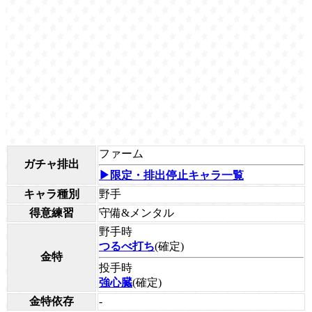
ファーム
ガチャ排出
▶限定・排出停止キャラ一覧
キャラ種別
野手
得意練習
守備&メンタル
野手時
つるべ打ち
(確定)
金特
投手時
強心臓
(確定)
金特依存
-