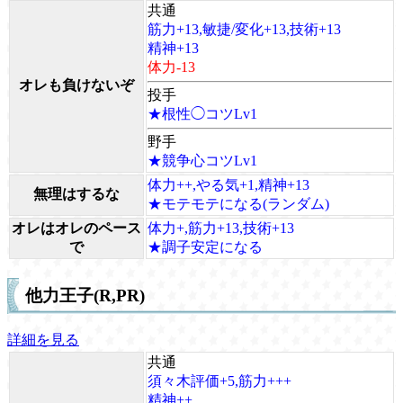
共通
筋力+13,敏捷/変化+13,技術+13
精神+13
体力-13
オレも負けないぞ
投手
★根性◯コツLv1
野手
★競争心コツLv1
体力++,やる気+1,精神+13
無理はするな
★モテモテになる(ランダム)
オレはオレのペース
体力+,筋力+13,技術+13
で
★調子安定になる
他力王子(R,PR)
詳細を見る
共通
須々木評価+5,筋力+++
精神++