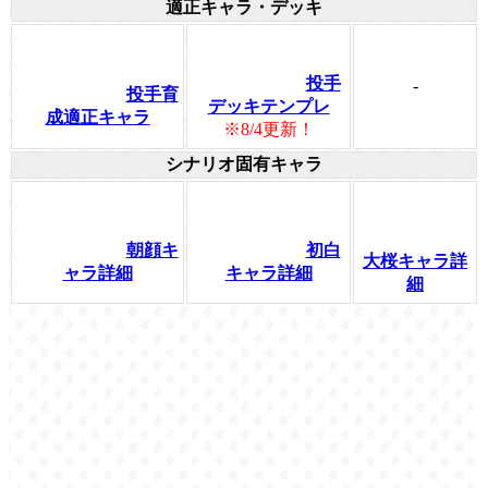
適正キャラ・デッキ
投手
-
投手育
デッキテンプレ
成適正キャラ
※8/4更新！
シナリオ固有キャラ
朝顔キ
初白
大桜キャラ詳
ャラ詳細
キャラ詳細
細