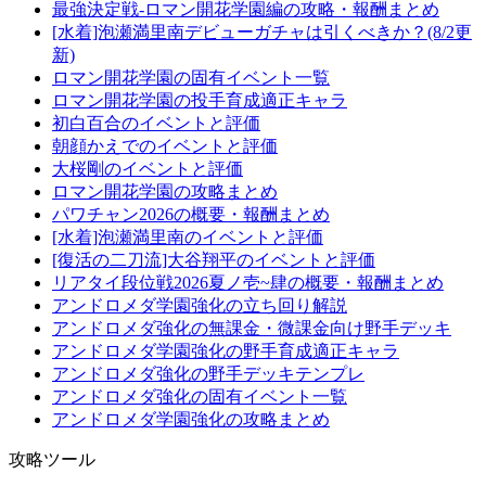
最強決定戦-ロマン開花学園編の攻略・報酬まとめ
[水着]泡瀬満里南デビューガチャは引くべきか？(8/2更
新)
ロマン開花学園の固有イベント一覧
ロマン開花学園の投手育成適正キャラ
初白百合のイベントと評価
朝顔かえでのイベントと評価
大桜剛のイベントと評価
ロマン開花学園の攻略まとめ
パワチャン2026の概要・報酬まとめ
[水着]泡瀬満里南のイベントと評価
[復活の二刀流]大谷翔平のイベントと評価
リアタイ段位戦2026夏ノ壱~肆の概要・報酬まとめ
アンドロメダ学園強化の立ち回り解説
アンドロメダ強化の無課金・微課金向け野手デッキ
アンドロメダ学園強化の野手育成適正キャラ
アンドロメダ強化の野手デッキテンプレ
アンドロメダ強化の固有イベント一覧
アンドロメダ学園強化の攻略まとめ
攻略ツール