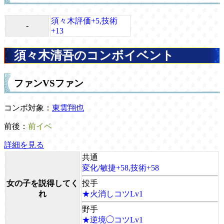
須々木評価+5,技術
-
+13
須々木清吾のコンボイベント
ファンVSファン
コンボ対象：
東雲翔也
前後：
前イベ
詳細を見る
共通
変化/敏捷+58,技術+58
女の子を説得してく
投手
れ
★火消しコツLv1
野手
★逆境◯コツLv1