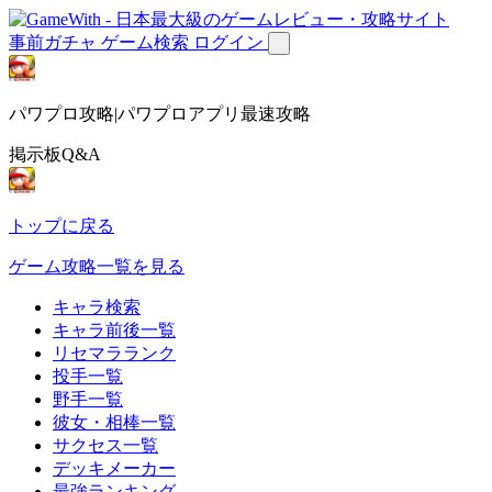
事前ガチャ
ゲーム検索
ログイン
パワプロ攻略|パワプロアプリ最速攻略
掲示板Q&A
トップに戻る
ゲーム攻略一覧を見る
キャラ検索
キャラ前後一覧
リセマラランク
投手一覧
野手一覧
彼女・相棒一覧
サクセス一覧
デッキメーカー
最強ランキング