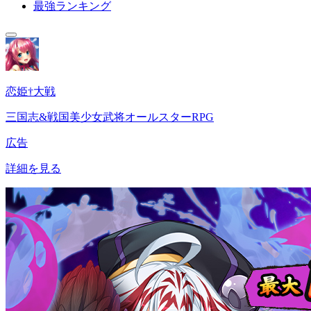
最強ランキング
恋姫†大戦
三国志&戦国美少女武将オールスターRPG
広告
詳細を見る