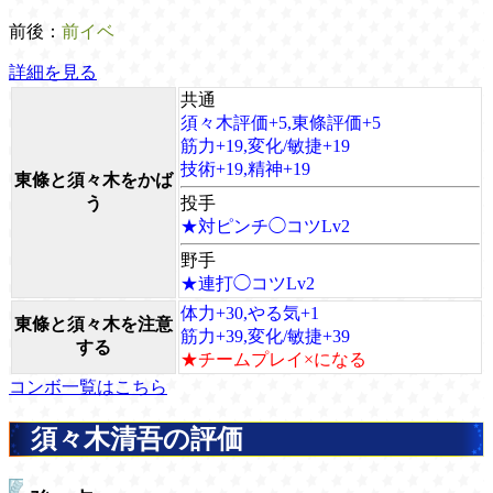
前後：
前イベ
詳細を見る
共通
須々木評価+5,東條評価+5
筋力+19,変化/敏捷+19
技術+19,精神+19
東條と須々木をかば
う
投手
★対ピンチ◯コツLv2
野手
★連打◯コツLv2
体力+30,やる気+1
東條と須々木を注意
筋力+39,変化/敏捷+39
する
★チームプレイ×になる
コンボ一覧はこちら
須々木清吾の評価