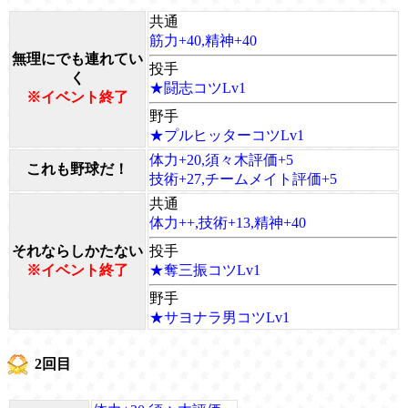
共通
筋力+40,精神+40
無理にでも連れてい
投手
く
★闘志コツLv1
※イベント終了
野手
★プルヒッターコツLv1
体力+20,須々木評価+5
これも野球だ！
技術+27,チームメイト評価+5
共通
体力++,技術+13,精神+40
それならしかたない
投手
※イベント終了
★奪三振コツLv1
野手
★サヨナラ男コツLv1
2回目