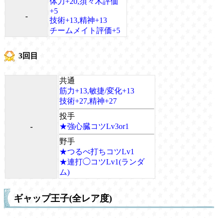
体力+20,須々木評価
+5
-
技術+13,精神+13
チームメイト評価+5
3回目
共通
筋力+13,敏捷/変化+13
技術+27,精神+27
投手
-
★強心臓コツLv3or1
野手
★つるべ打ちコツLv1
★連打◯コツLv1(ランダ
ム)
ギャップ王子(全レア度)