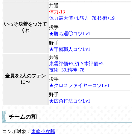
共通
体力-13
体力最大値+4,筋力+78,技術+19
いっそ決着をつけて
投手
くれ
★勝ち運◯コツLv1
野手
★守備職人コツLv1
共通
東雲評価+5,須々木評価+5
技術+39,精神+78
全員を2人のファン
投手
に〜
★クロスファイヤーコツLv1
野手
★広角打法コツLv1
チームの和
コンボ対象：
東條小次郎