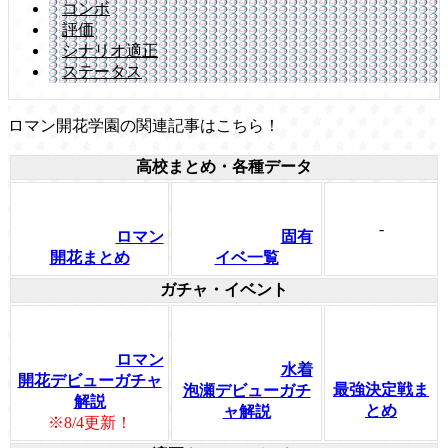
コンボ
評価
シナリオ適正
ステータス
ロマン開花学園の関連記事はこちら！
高校まとめ・各種データ
-
ロマン
固有
開花まとめ
イベ一覧
ガチャ・イベント
ロマン
水着
開花デビューガチャ
最強決定戦ま
泡瀬デビューガチ
解説
とめ
ャ解説
※8/4更新！