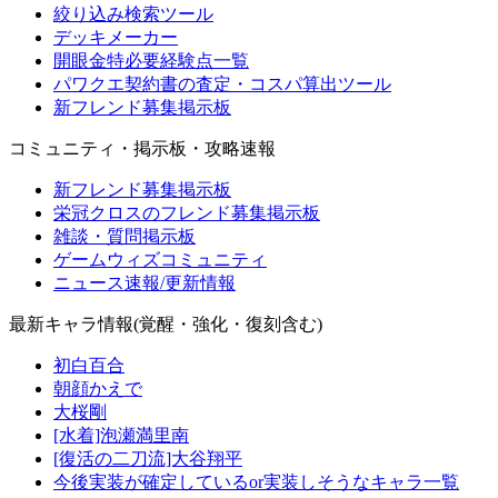
絞り込み検索ツール
デッキメーカー
開眼金特必要経験点一覧
パワクエ契約書の査定・コスパ算出ツール
新フレンド募集掲示板
コミュニティ・掲示板・攻略速報
新フレンド募集掲示板
栄冠クロスのフレンド募集掲示板
雑談・質問掲示板
ゲームウィズコミュニティ
ニュース速報/更新情報
最新キャラ情報(覚醒・強化・復刻含む)
初白百合
朝顔かえで
大桜剛
[水着]泡瀬満里南
[復活の二刀流]大谷翔平
今後実装が確定しているor実装しそうなキャラ一覧