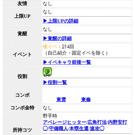
友情
なし
なし
上限UP
▶上限UPの詳細
なし
覚醒
▶覚醒の詳細
後イベ
：計4回
（自己紹介・固定イベを除く）
イベント
▶イベキャラ前後一覧
役割
▶役割一覧
コンボ
東雲
東條
コンボ金特
なし
野手時
アベレージヒッター
/
広角打法
/
内野安打
◯
/
守備職人
/
本塁生還
/
速攻◯
所持コツ