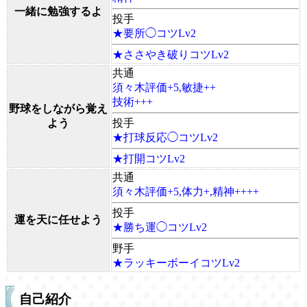
一緒に勉強するよ
投手
★要所◯コツLv2
★ささやき破りコツLv2
共通
須々木評価+5,敏捷++
技術+++
野球をしながら覚え
よう
投手
★打球反応◯コツLv2
★打開コツLv2
共通
須々木評価+5,体力+,精神++++
投手
運を天に任せよう
★勝ち運◯コツLv2
野手
★ラッキーボーイコツLv2
自己紹介