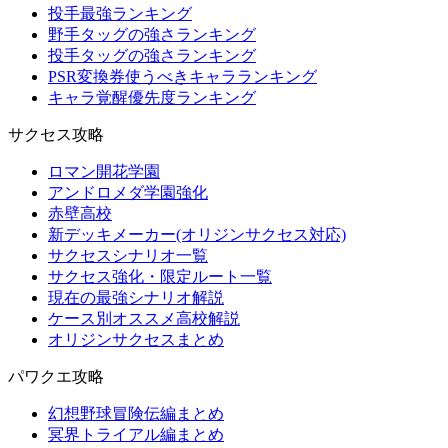
投手最強ランキング
野手タッグの強さランキング
投手タッグの強さランキング
PSR変換券使うべきキャラランキング
キャラ覚醒優先度ランキング
サクセス攻略
ロマン開花学園
アンドロメダ学園強化
赤壁高校
新デッキメーカー(オリジンサクセス対応)
サクセスシナリオ一覧
サクセス強化・限定ルート一覧
現在の最強シナリオ解説
ケース別オススメ高校解説
オリジンサクセスまとめ
パワクエ攻略
幻想野球冒険伝編まとめ
冥界トライアル編まとめ