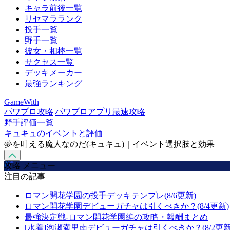
キャラ前後一覧
リセマラランク
投手一覧
野手一覧
彼女・相棒一覧
サクセス一覧
デッキメーカー
最強ランキング
GameWith
パワプロ攻略|パワプロアプリ最速攻略
野手評価一覧
キュキュのイベントと評価
夢を叶える魔人なのだ(キュキュ)｜イベント選択肢と効果
攻略 メニュー
注目の記事
ロマン開花学園の投手デッキテンプレ(8/6更新)
ロマン開花学園デビューガチャは引くべきか？(8/4更新)
最強決定戦-ロマン開花学園編の攻略・報酬まとめ
[水着]泡瀬満里南デビューガチャは引くべきか？(8/2更新