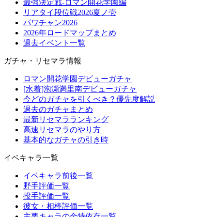
最強決定戦-ロマン開花学園編
リアタイ段位戦2026夏ノ壱
パワチャン2026
2026年ロードマップまとめ
過去イベント一覧
ガチャ・リセマラ情報
ロマン開花学園デビューガチャ
[水着]泡瀬満里南デビューガチャ
今どのガチャを引くべき？優先度解説
過去のガチャまとめ
最新リセマラランキング
高速リセマラのやり方
基本的なガチャの引き時
イベキャラ一覧
イベキャラ前後一覧
野手評価一覧
投手評価一覧
彼女・相棒評価一覧
主要キャラの金特依存一覧