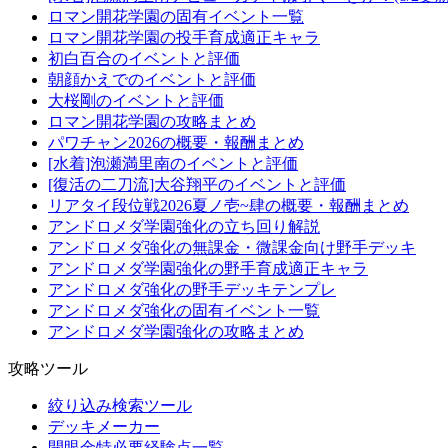
ロマン開花学園の固有イベント一覧
ロマン開花学園の投手育成適正キャラ
初白百合のイベントと評価
朝顔かえでのイベントと評価
大桜剛のイベントと評価
ロマン開花学園の攻略まとめ
パワチャン2026の概要・報酬まとめ
[水着]泡瀬満里南のイベントと評価
[復活の二刀流]大谷翔平のイベントと評価
リアタイ段位戦2026夏ノ壱~肆の概要・報酬まとめ
アンドロメダ学園強化の立ち回り解説
アンドロメダ強化の無課金・微課金向け野手デッキ
アンドロメダ学園強化の野手育成適正キャラ
アンドロメダ強化の野手デッキテンプレ
アンドロメダ強化の固有イベント一覧
アンドロメダ学園強化の攻略まとめ
攻略ツール
絞り込み検索ツール
デッキメーカー
開眼金特必要経験点一覧