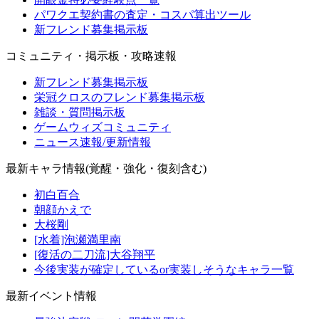
パワクエ契約書の査定・コスパ算出ツール
新フレンド募集掲示板
コミュニティ・掲示板・攻略速報
新フレンド募集掲示板
栄冠クロスのフレンド募集掲示板
雑談・質問掲示板
ゲームウィズコミュニティ
ニュース速報/更新情報
最新キャラ情報(覚醒・強化・復刻含む)
初白百合
朝顔かえで
大桜剛
[水着]泡瀬満里南
[復活の二刀流]大谷翔平
今後実装が確定しているor実装しそうなキャラ一覧
最新イベント情報