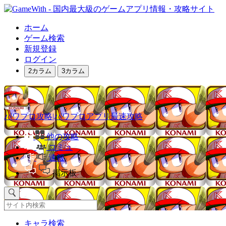
ホーム
ゲーム検索
新規登録
ログイン
2カラム
3カラム
パワプロ攻略|パワプロアプリ最速攻略
他の攻略
コミュ
速報
掲示板
キャラ検索