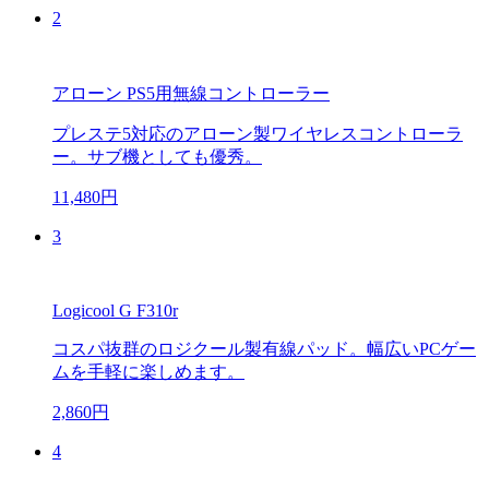
2
アローン PS5用無線コントローラー
プレステ5対応のアローン製ワイヤレスコントローラ
ー。サブ機としても優秀。
11,480円
3
Logicool G F310r
コスパ抜群のロジクール製有線パッド。幅広いPCゲー
ムを手軽に楽しめます。
2,860円
4