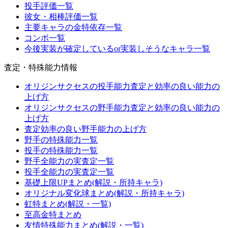
投手評価一覧
彼女・相棒評価一覧
主要キャラの金特依存一覧
コンボ一覧
今後実装が確定しているor実装しそうなキャラ一覧
査定・特殊能力情報
オリジンサクセスの投手能力査定と効率の良い能力の
上げ方
オリジンサクセスの野手能力査定と効率の良い能力の
上げ方
査定効率の良い野手能力の上げ方
野手の特殊能力一覧
投手の特殊能力一覧
野手全能力の実査定一覧
投手全能力の実査定一覧
基礎上限UPまとめ(解説・所持キャラ)
オリジナル変化球まとめ(解説・所持キャラ)
虹特まとめ(解説・一覧)
至高金特まとめ
友情特殊能力まとめ(解説・一覧)