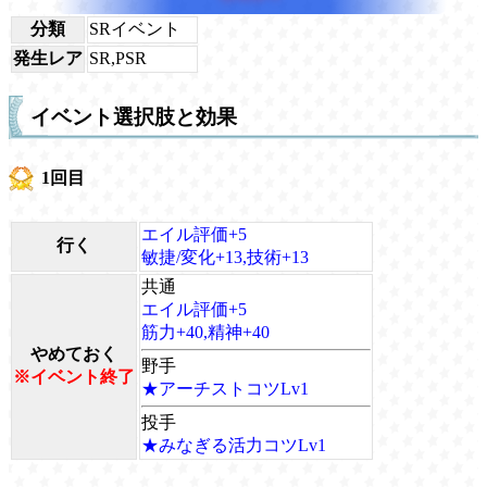
分類
SRイベント
発生レア
SR,PSR
イベント選択肢と効果
1回目
エイル評価+5
行く
敏捷/変化+13,技術+13
共通
エイル評価+5
筋力+40,精神+40
やめておく
野手
※イベント終了
★アーチストコツLv1
投手
★みなぎる活力コツLv1