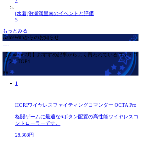
4
[水着]泡瀬満里南のイベントと評価
5
もっとみる
GameWithからのお知らせ
【Amazon7月】おすすめ記事からよく買われているコントロ
ーラーTOP4
PR
1
HORIワイヤレスファイティングコマンダー OCTA Pro
格闘ゲームに最適な6ボタン配置の高性能ワイヤレスコ
ントローラーです。
28,308円