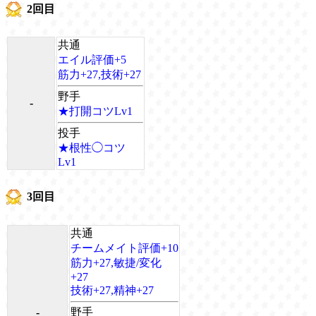
2回目
共通
エイル評価+5
筋力+27,技術+27
野手
-
★打開コツLv1
投手
★根性◯コツ
Lv1
3回目
共通
チームメイト評価+10
筋力+27,敏捷/変化
+27
技術+27,精神+27
-
野手