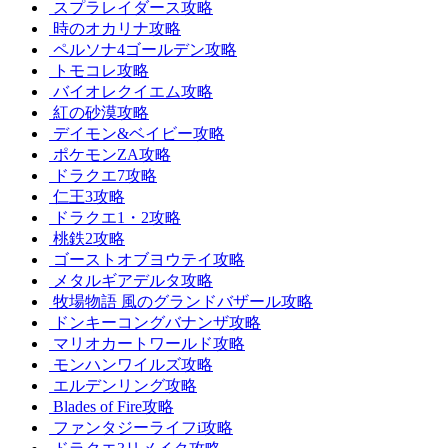
スプラレイダース攻略
時のオカリナ攻略
ペルソナ4ゴールデン攻略
トモコレ攻略
バイオレクイエム攻略
紅の砂漠攻略
デイモン&ベイビー攻略
ポケモンZA攻略
ドラクエ7攻略
仁王3攻略
ドラクエ1・2攻略
桃鉄2攻略
ゴーストオブヨウテイ攻略
メタルギアデルタ攻略
牧場物語 風のグランドバザール攻略
ドンキーコングバナンザ攻略
マリオカートワールド攻略
モンハンワイルズ攻略
エルデンリング攻略
Blades of Fire攻略
ファンタジーライフi攻略