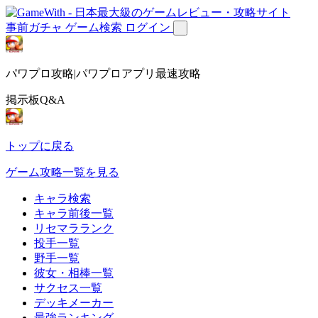
事前ガチャ
ゲーム検索
ログイン
パワプロ攻略|パワプロアプリ最速攻略
掲示板Q&A
トップに戻る
ゲーム攻略一覧を見る
キャラ検索
キャラ前後一覧
リセマラランク
投手一覧
野手一覧
彼女・相棒一覧
サクセス一覧
デッキメーカー
最強ランキング