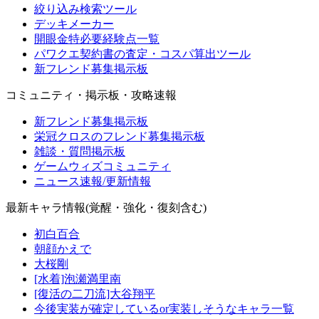
絞り込み検索ツール
デッキメーカー
開眼金特必要経験点一覧
パワクエ契約書の査定・コスパ算出ツール
新フレンド募集掲示板
コミュニティ・掲示板・攻略速報
新フレンド募集掲示板
栄冠クロスのフレンド募集掲示板
雑談・質問掲示板
ゲームウィズコミュニティ
ニュース速報/更新情報
最新キャラ情報(覚醒・強化・復刻含む)
初白百合
朝顔かえで
大桜剛
[水着]泡瀬満里南
[復活の二刀流]大谷翔平
今後実装が確定しているor実装しそうなキャラ一覧