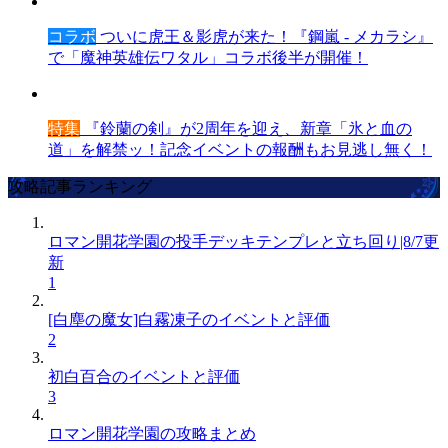
コラボ
ついに虎王＆影虎が来た！『鋼嵐 - メカラシ』
で「魔神英雄伝ワタル」コラボ後半が開催！
特集
『鈴蘭の剣』が2周年を迎え、新章「氷と血の
道」を解禁ッ！記念イベントの報酬もお見逃し無く！
攻略記事ランキング
ロマン開花学園の投手デッキテンプレと立ち回り|8/7更
新
1
[白塵の魔女]白霧凍子のイベントと評価
2
初白百合のイベントと評価
3
ロマン開花学園の攻略まとめ