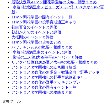
最強決定戦-ロマン開花学園編の攻略・報酬まとめ
[水着]泡瀬満里南デビューガチャは引くべきか？(8/2更
新)
ロマン開花学園の固有イベント一覧
ロマン開花学園の投手育成適正キャラ
初白百合のイベントと評価
朝顔かえでのイベントと評価
大桜剛のイベントと評価
ロマン開花学園の攻略まとめ
パワチャン2026の概要・報酬まとめ
[水着]泡瀬満里南のイベントと評価
[復活の二刀流]大谷翔平のイベントと評価
リアタイ段位戦2026夏ノ壱~肆の概要・報酬まとめ
アンドロメダ学園強化の立ち回り解説
アンドロメダ強化の無課金・微課金向け野手デッキ
アンドロメダ学園強化の野手育成適正キャラ
アンドロメダ強化の野手デッキテンプレ
アンドロメダ強化の固有イベント一覧
アンドロメダ学園強化の攻略まとめ
攻略ツール