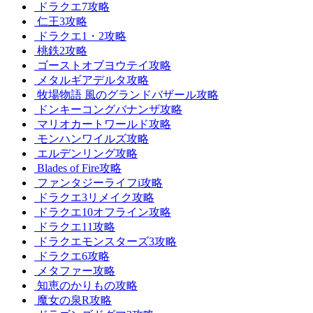
ドラクエ7攻略
仁王3攻略
ドラクエ1・2攻略
桃鉄2攻略
ゴーストオブヨウテイ攻略
メタルギアデルタ攻略
牧場物語 風のグランドバザール攻略
ドンキーコングバナンザ攻略
マリオカートワールド攻略
モンハンワイルズ攻略
エルデンリング攻略
Blades of Fire攻略
ファンタジーライフi攻略
ドラクエ3リメイク攻略
ドラクエ10オフライン攻略
ドラクエ11攻略
ドラクエモンスターズ3攻略
ドラクエ6攻略
メタファー攻略
知恵のかりもの攻略
魔女の泉R攻略