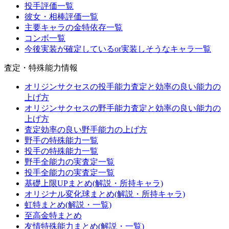
投手評価一覧
彼女・相棒評価一覧
主要キャラの金特依存一覧
コンボ一覧
今後実装が確定しているor実装しそうなキャラ一覧
査定・特殊能力情報
オリジンサクセスの投手能力査定と効率の良い能力の
上げ方
オリジンサクセスの野手能力査定と効率の良い能力の
上げ方
査定効率の良い野手能力の上げ方
野手の特殊能力一覧
投手の特殊能力一覧
野手全能力の実査定一覧
投手全能力の実査定一覧
基礎上限UPまとめ(解説・所持キャラ)
オリジナル変化球まとめ(解説・所持キャラ)
虹特まとめ(解説・一覧)
至高金特まとめ
友情特殊能力まとめ(解説・一覧)