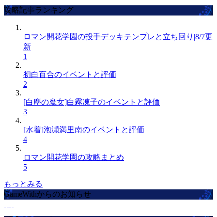
攻略記事ランキング
ロマン開花学園の投手デッキテンプレと立ち回り|8/7更
新
1
初白百合のイベントと評価
2
[白塵の魔女]白霧凍子のイベントと評価
3
[水着]泡瀬満里南のイベントと評価
4
ロマン開花学園の攻略まとめ
5
もっとみる
GameWithからのお知らせ