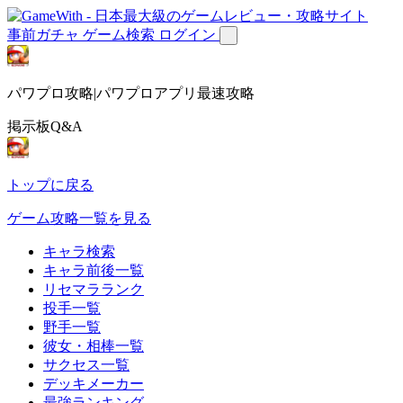
事前ガチャ
ゲーム検索
ログイン
パワプロ攻略|パワプロアプリ最速攻略
掲示板Q&A
トップに戻る
ゲーム攻略一覧を見る
キャラ検索
キャラ前後一覧
リセマラランク
投手一覧
野手一覧
彼女・相棒一覧
サクセス一覧
デッキメーカー
最強ランキング