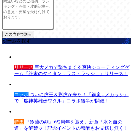
ゲームを探す
リリース
巨大メカで撃ちまくる爽快シューティングゲ
ーム『終末のタイタン：ラストラッシュ』リリース！
コラボ
ついに虎王＆影虎が来た！『鋼嵐 - メカラシ』
で「魔神英雄伝ワタル」コラボ後半が開催！
特集
『鈴蘭の剣』が2周年を迎え、新章「氷と血の
道」を解禁ッ！記念イベントの報酬もお見逃し無く！