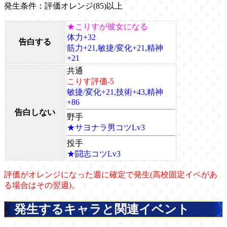
発生条件：評価オレンジ(85)以上
★こりすが彼女になる
体力+32
告白する
筋力+21,敏捷/変化+21,精神
+21
共通
こりす評価-5
敏捷/変化+21,技術+43,精神
+86
告白しない
野手
★サヨナラ男コツLv3
投手
★闘志コツLv3
評価がオレンジになった週に確定で発生(高校固定イベがあ
る場合はその翌週)。
発生するキャラと関連イベント