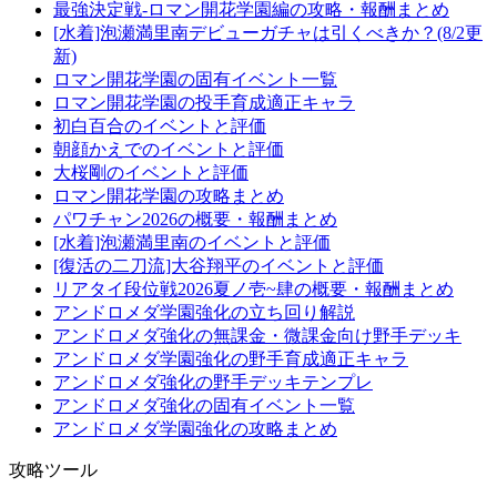
最強決定戦-ロマン開花学園編の攻略・報酬まとめ
[水着]泡瀬満里南デビューガチャは引くべきか？(8/2更
新)
ロマン開花学園の固有イベント一覧
ロマン開花学園の投手育成適正キャラ
初白百合のイベントと評価
朝顔かえでのイベントと評価
大桜剛のイベントと評価
ロマン開花学園の攻略まとめ
パワチャン2026の概要・報酬まとめ
[水着]泡瀬満里南のイベントと評価
[復活の二刀流]大谷翔平のイベントと評価
リアタイ段位戦2026夏ノ壱~肆の概要・報酬まとめ
アンドロメダ学園強化の立ち回り解説
アンドロメダ強化の無課金・微課金向け野手デッキ
アンドロメダ学園強化の野手育成適正キャラ
アンドロメダ強化の野手デッキテンプレ
アンドロメダ強化の固有イベント一覧
アンドロメダ学園強化の攻略まとめ
攻略ツール