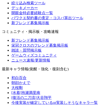
絞り込み検索ツール
デッキメーカー
開眼金特必要経験点一覧
パワクエ契約書の査定・コスパ算出ツール
新フレンド募集掲示板
コミュニティ・掲示板・攻略速報
新フレンド募集掲示板
栄冠クロスのフレンド募集掲示板
雑談・質問掲示板
ゲームウィズコミュニティ
ニュース速報/更新情報
最新キャラ情報(覚醒・強化・復刻含む)
初白百合
朝顔かえで
大桜剛
[水着]泡瀬満里南
[復活の二刀流]大谷翔平
今後実装が確定しているor実装しそうなキャラ一覧