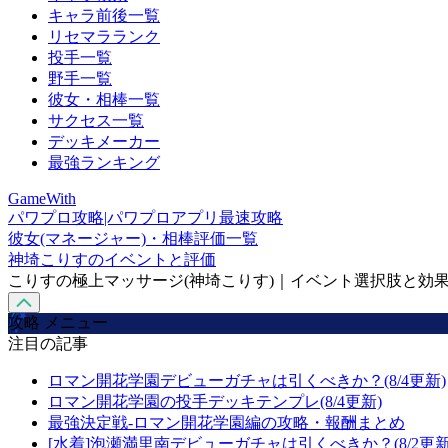
キャラ前後一覧
リセマラランク
投手一覧
野手一覧
彼女・相棒一覧
サクセス一覧
デッキメーカー
最強ランキング
GameWith
パワプロ攻略|パワプロアプリ最速攻略
彼女(マネージャー)・相棒評価一覧
神埼こりすのイベントと評価
こりすの極上マッサージ(神埼こりす)｜イベント選択肢と効
攻略 メニュー
注目の記事
ロマン開花学園デビューガチャは引くべきか？(8/4更新)
ロマン開花学園の投手デッキテンプレ(8/4更新)
最強決定戦-ロマン開花学園編の攻略・報酬まとめ
[水着]泡瀬満里南デビューガチャは引くべきか？(8/2更新