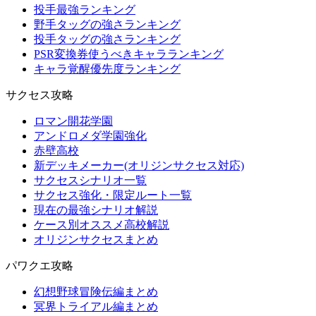
投手最強ランキング
野手タッグの強さランキング
投手タッグの強さランキング
PSR変換券使うべきキャラランキング
キャラ覚醒優先度ランキング
サクセス攻略
ロマン開花学園
アンドロメダ学園強化
赤壁高校
新デッキメーカー(オリジンサクセス対応)
サクセスシナリオ一覧
サクセス強化・限定ルート一覧
現在の最強シナリオ解説
ケース別オススメ高校解説
オリジンサクセスまとめ
パワクエ攻略
幻想野球冒険伝編まとめ
冥界トライアル編まとめ