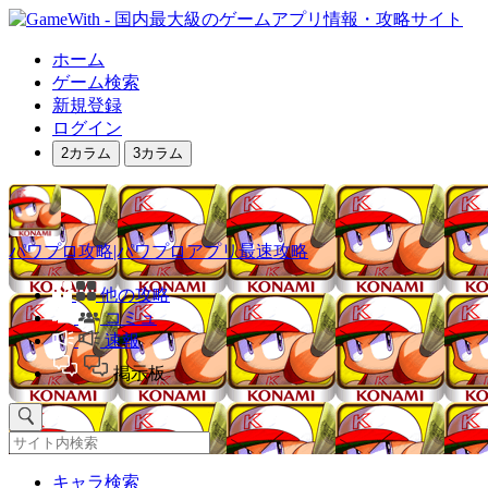
ホーム
ゲーム検索
新規登録
ログイン
2カラム
3カラム
パワプロ攻略|パワプロアプリ最速攻略
他の攻略
コミュ
速報
掲示板
キャラ検索