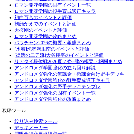
ロマン開花学園の固有イベント一覧
ロマン開花学園の投手育成適正キャラ
初白百合のイベントと評価
朝顔かえでのイベントと評価
大桜剛のイベントと評価
ロマン開花学園の攻略まとめ
パワチャン2026の概要・報酬まとめ
[水着]泡瀬満里南のイベントと評価
[復活の二刀流]大谷翔平のイベントと評価
リアタイ段位戦2026夏ノ壱~肆の概要・報酬まとめ
アンドロメダ学園強化の立ち回り解説
アンドロメダ強化の無課金・微課金向け野手デッキ
アンドロメダ学園強化の野手育成適正キャラ
アンドロメダ強化の野手デッキテンプレ
アンドロメダ強化の固有イベント一覧
アンドロメダ学園強化の攻略まとめ
攻略ツール
絞り込み検索ツール
デッキメーカー
開眼金特必要経験点一覧