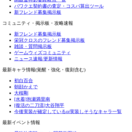
パワクエ契約書の査定・コスパ算出ツール
新フレンド募集掲示板
コミュニティ・掲示板・攻略速報
新フレンド募集掲示板
栄冠クロスのフレンド募集掲示板
雑談・質問掲示板
ゲームウィズコミュニティ
ニュース速報/更新情報
最新キャラ情報(覚醒・強化・復刻含む)
初白百合
朝顔かえで
大桜剛
[水着]泡瀬満里南
[復活の二刀流]大谷翔平
今後実装が確定しているor実装しそうなキャラ一覧
最新イベント情報