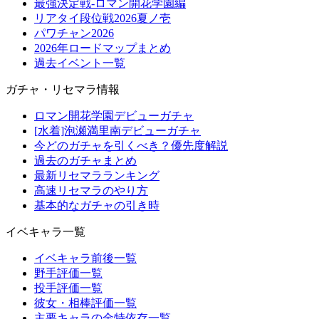
最強決定戦-ロマン開花学園編
リアタイ段位戦2026夏ノ壱
パワチャン2026
2026年ロードマップまとめ
過去イベント一覧
ガチャ・リセマラ情報
ロマン開花学園デビューガチャ
[水着]泡瀬満里南デビューガチャ
今どのガチャを引くべき？優先度解説
過去のガチャまとめ
最新リセマラランキング
高速リセマラのやり方
基本的なガチャの引き時
イベキャラ一覧
イベキャラ前後一覧
野手評価一覧
投手評価一覧
彼女・相棒評価一覧
主要キャラの金特依存一覧