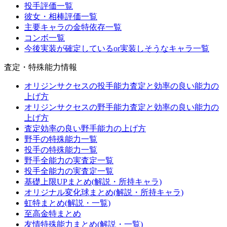
投手評価一覧
彼女・相棒評価一覧
主要キャラの金特依存一覧
コンボ一覧
今後実装が確定しているor実装しそうなキャラ一覧
査定・特殊能力情報
オリジンサクセスの投手能力査定と効率の良い能力の
上げ方
オリジンサクセスの野手能力査定と効率の良い能力の
上げ方
査定効率の良い野手能力の上げ方
野手の特殊能力一覧
投手の特殊能力一覧
野手全能力の実査定一覧
投手全能力の実査定一覧
基礎上限UPまとめ(解説・所持キャラ)
オリジナル変化球まとめ(解説・所持キャラ)
虹特まとめ(解説・一覧)
至高金特まとめ
友情特殊能力まとめ(解説・一覧)