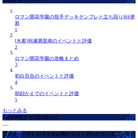
ロマン開花学園の投手デッキテンプレと立ち回り|8/6更
新
1
[水着]泡瀬満里南のイベントと評価
2
ロマン開花学園の攻略まとめ
3
初白百合のイベントと評価
4
朝顔かえでのイベントと評価
5
もっとみる
GameWithからのお知らせ
【Amazon7月】おすすめ記事からよく買われているコントロ