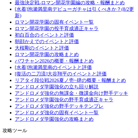
最強決定戦-ロマン開花学園編の攻略・報酬まとめ
[水着]泡瀬満里南デビューガチャは引くべきか？(8/2更
新)
ロマン開花学園の固有イベント一覧
ロマン開花学園の投手育成適正キャラ
初白百合のイベントと評価
朝顔かえでのイベントと評価
大桜剛のイベントと評価
ロマン開花学園の攻略まとめ
パワチャン2026の概要・報酬まとめ
[水着]泡瀬満里南のイベントと評価
[復活の二刀流]大谷翔平のイベントと評価
リアタイ段位戦2026夏ノ壱~肆の概要・報酬まとめ
アンドロメダ学園強化の立ち回り解説
アンドロメダ強化の無課金・微課金向け野手デッキ
アンドロメダ学園強化の野手育成適正キャラ
アンドロメダ強化の野手デッキテンプレ
アンドロメダ強化の固有イベント一覧
アンドロメダ学園強化の攻略まとめ
攻略ツール