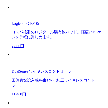
3
Logicool G F310r
コスパ抜群のロジクール製有線パッド。幅広いPCゲー
ムを手軽に楽しめます。
2,860円
4
DualSense ワイヤレスコントローラー
圧倒的な没入感を生むPS5純正ワイヤレスコントロー
ラー。
11,480円