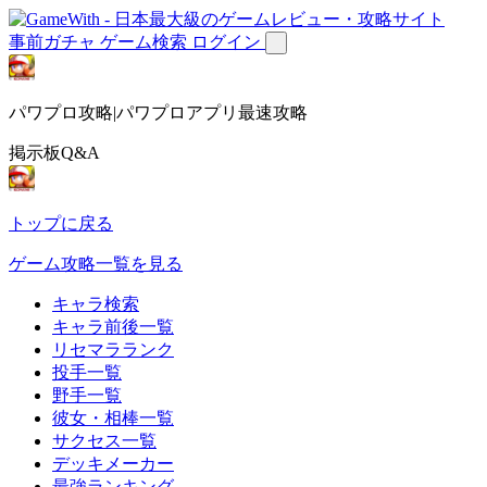
事前ガチャ
ゲーム検索
ログイン
パワプロ攻略|パワプロアプリ最速攻略
掲示板Q&A
トップに戻る
ゲーム攻略一覧を見る
キャラ検索
キャラ前後一覧
リセマラランク
投手一覧
野手一覧
彼女・相棒一覧
サクセス一覧
デッキメーカー
最強ランキング