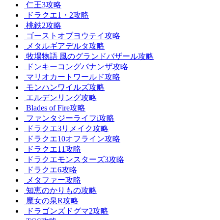
仁王3攻略
ドラクエ1・2攻略
桃鉄2攻略
ゴーストオブヨウテイ攻略
メタルギアデルタ攻略
牧場物語 風のグランドバザール攻略
ドンキーコングバナンザ攻略
マリオカートワールド攻略
モンハンワイルズ攻略
エルデンリング攻略
Blades of Fire攻略
ファンタジーライフi攻略
ドラクエ3リメイク攻略
ドラクエ10オフライン攻略
ドラクエ11攻略
ドラクエモンスターズ3攻略
ドラクエ6攻略
メタファー攻略
知恵のかりもの攻略
魔女の泉R攻略
ドラゴンズドグマ2攻略