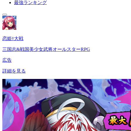
最強ランキング
恋姫†大戦
三国志&戦国美少女武将オールスターRPG
広告
詳細を見る