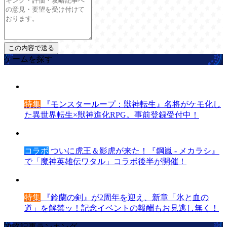
ゲームを探す
特集
『モンスターループ：獣神転生』名将がケモ化し
た異世界転生×獣神進化RPG。事前登録受付中！
コラボ
ついに虎王＆影虎が来た！『鋼嵐 - メカラシ』
で「魔神英雄伝ワタル」コラボ後半が開催！
特集
『鈴蘭の剣』が2周年を迎え、新章「氷と血の
道」を解禁ッ！記念イベントの報酬もお見逃し無く！
攻略記事ランキング