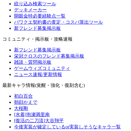
絞り込み検索ツール
デッキメーカー
開眼金特必要経験点一覧
パワクエ契約書の査定・コスパ算出ツール
新フレンド募集掲示板
コミュニティ・掲示板・攻略速報
新フレンド募集掲示板
栄冠クロスのフレンド募集掲示板
雑談・質問掲示板
ゲームウィズコミュニティ
ニュース速報/更新情報
最新キャラ情報(覚醒・強化・復刻含む)
初白百合
朝顔かえで
大桜剛
[水着]泡瀬満里南
[復活の二刀流]大谷翔平
今後実装が確定しているor実装しそうなキャラ一覧