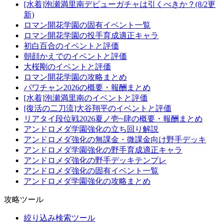
[水着]泡瀬満里南デビューガチャは引くべきか？(8/2更
新)
ロマン開花学園の固有イベント一覧
ロマン開花学園の投手育成適正キャラ
初白百合のイベントと評価
朝顔かえでのイベントと評価
大桜剛のイベントと評価
ロマン開花学園の攻略まとめ
パワチャン2026の概要・報酬まとめ
[水着]泡瀬満里南のイベントと評価
[復活の二刀流]大谷翔平のイベントと評価
リアタイ段位戦2026夏ノ壱~肆の概要・報酬まとめ
アンドロメダ学園強化の立ち回り解説
アンドロメダ強化の無課金・微課金向け野手デッキ
アンドロメダ学園強化の野手育成適正キャラ
アンドロメダ強化の野手デッキテンプレ
アンドロメダ強化の固有イベント一覧
アンドロメダ学園強化の攻略まとめ
攻略ツール
絞り込み検索ツール