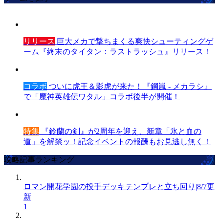
リリース
巨大メカで撃ちまくる爽快シューティングゲ
ーム『終末のタイタン：ラストラッシュ』リリース！
コラボ
ついに虎王＆影虎が来た！『鋼嵐 - メカラシ』
で「魔神英雄伝ワタル」コラボ後半が開催！
特集
『鈴蘭の剣』が2周年を迎え、新章「氷と血の
道」を解禁ッ！記念イベントの報酬もお見逃し無く！
攻略記事ランキング
ロマン開花学園の投手デッキテンプレと立ち回り|8/7更
新
1