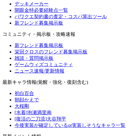
デッキメーカー
開眼金特必要経験点一覧
パワクエ契約書の査定・コスパ算出ツール
新フレンド募集掲示板
コミュニティ・掲示板・攻略速報
新フレンド募集掲示板
栄冠クロスのフレンド募集掲示板
雑談・質問掲示板
ゲームウィズコミュニティ
ニュース速報/更新情報
最新キャラ情報(覚醒・強化・復刻含む)
初白百合
朝顔かえで
大桜剛
[水着]泡瀬満里南
[復活の二刀流]大谷翔平
今後実装が確定しているor実装しそうなキャラ一覧