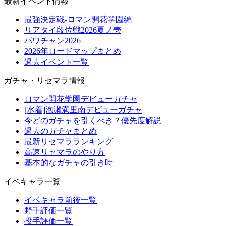
最新イベント情報
最強決定戦-ロマン開花学園編
リアタイ段位戦2026夏ノ壱
パワチャン2026
2026年ロードマップまとめ
過去イベント一覧
ガチャ・リセマラ情報
ロマン開花学園デビューガチャ
[水着]泡瀬満里南デビューガチャ
今どのガチャを引くべき？優先度解説
過去のガチャまとめ
最新リセマラランキング
高速リセマラのやり方
基本的なガチャの引き時
イベキャラ一覧
イベキャラ前後一覧
野手評価一覧
投手評価一覧