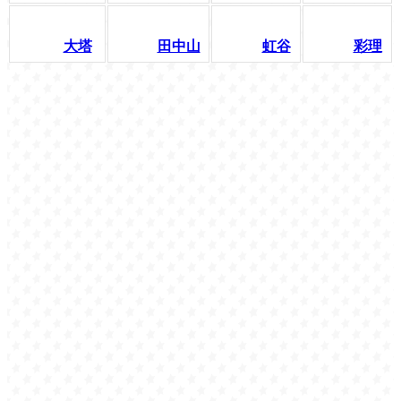
大塔
田中山
虹谷
彩理