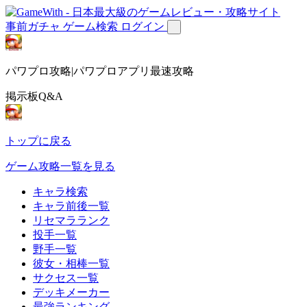
事前ガチャ
ゲーム検索
ログイン
パワプロ攻略|パワプロアプリ最速攻略
掲示板Q&A
トップに戻る
ゲーム攻略一覧を見る
キャラ検索
キャラ前後一覧
リセマラランク
投手一覧
野手一覧
彼女・相棒一覧
サクセス一覧
デッキメーカー
最強ランキング