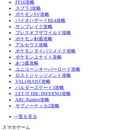
FF16攻略
スプラ3攻略
ポケモンSV攻略
バイオハザードRE4攻略
サンブレイク攻略
ブレスオブザワイルド攻略
ポケモン剣盾攻略
アルセウス攻略
ポケモンダイパリメイク攻略
ポケモンユナイト攻略
あつ森攻略
ユニコーンオーバーロード攻略
ロストジャッジメント攻略
VALORANT攻略
バルダーズゲート3攻略
LET IT DIE: INFERNO攻略
ARC Raiders攻略
サブノーティカ2攻略
一覧を見る
スマホゲーム