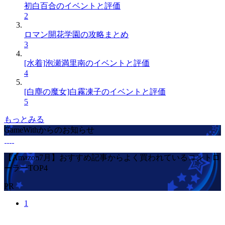
初白百合のイベントと評価
2
ロマン開花学園の攻略まとめ
3
[水着]泡瀬満里南のイベントと評価
4
[白塵の魔女]白霧凍子のイベントと評価
5
もっとみる
GameWithからのお知らせ
【Amazon7月】おすすめ記事からよく買われているコントロ
ーラーTOP4
PR
1