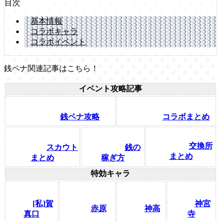
目次
基本情報
コラボキャラ
コラボイベント
銭ペナ関連記事はこちら！
イベント攻略記事
銭ペナ攻略
コラボまとめ
交換所
スカウト
銭の
まとめ
まとめ
稼ぎ方
特効キャラ
[私]賀
神宮
赤原
神高
真口
寺