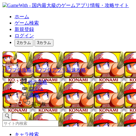
ホーム
ゲーム検索
新規登録
ログイン
2カラム
3カラム
パワプロ攻略|パワプロアプリ最速攻略
他の攻略
コミュ
速報
掲示板
キャラ検索