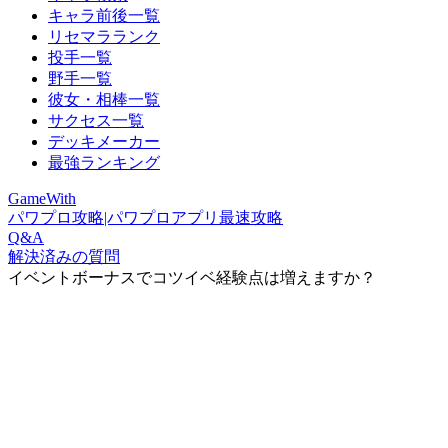
キャラ前後一覧
リセマラランク
投手一覧
野手一覧
彼女・相棒一覧
サクセス一覧
デッキメーカー
最強ランキング
GameWith
パワプロ攻略|パワプロアプリ最速攻略
Q&A
解決済みの質問
イベントボーナスでコツイベ経験点は増えますか？