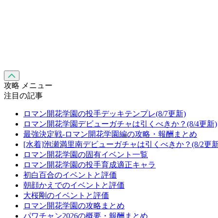
攻略 メニュー
注目の記事
ロマン開花学園の投手デッキテンプレ(8/7更新)
ロマン開花学園デビューガチャは引くべきか？(8/4更新)
最強決定戦-ロマン開花学園編の攻略・報酬まとめ
[水着]泡瀬満里南デビューガチャは引くべきか？(8/2更新
ロマン開花学園の固有イベント一覧
ロマン開花学園の投手育成適正キャラ
初白百合のイベントと評価
朝顔かえでのイベントと評価
大桜剛のイベントと評価
ロマン開花学園の攻略まとめ
パワチャン2026の概要・報酬まとめ