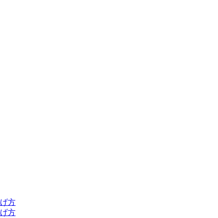
げ方
げ方