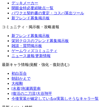
デッキメーカー
開眼金特必要経験点一覧
パワクエ契約書の査定・コスパ算出ツール
新フレンド募集掲示板
コミュニティ・掲示板・攻略速報
新フレンド募集掲示板
栄冠クロスのフレンド募集掲示板
雑談・質問掲示板
ゲームウィズコミュニティ
ニュース速報/更新情報
最新キャラ情報(覚醒・強化・復刻含む)
初白百合
朝顔かえで
大桜剛
[水着]泡瀬満里南
[復活の二刀流]大谷翔平
今後実装が確定しているor実装しそうなキャラ一覧