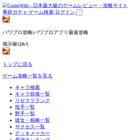
事前ガチャ
ゲーム検索
ログイン
パワプロ攻略|パワプロアプリ最速攻略
掲示板Q&A
トップに戻る
ゲーム攻略一覧を見る
キャラ検索
キャラ前後一覧
リセマラランク
投手一覧
野手一覧
彼女・相棒一覧
サクセス一覧
デッキメーカー
最強ランキング