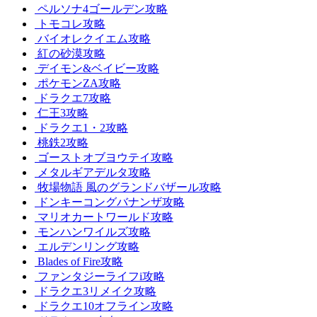
ペルソナ4ゴールデン攻略
トモコレ攻略
バイオレクイエム攻略
紅の砂漠攻略
デイモン&ベイビー攻略
ポケモンZA攻略
ドラクエ7攻略
仁王3攻略
ドラクエ1・2攻略
桃鉄2攻略
ゴーストオブヨウテイ攻略
メタルギアデルタ攻略
牧場物語 風のグランドバザール攻略
ドンキーコングバナンザ攻略
マリオカートワールド攻略
モンハンワイルズ攻略
エルデンリング攻略
Blades of Fire攻略
ファンタジーライフi攻略
ドラクエ3リメイク攻略
ドラクエ10オフライン攻略