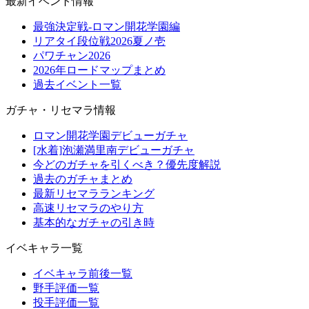
最新イベント情報
最強決定戦-ロマン開花学園編
リアタイ段位戦2026夏ノ壱
パワチャン2026
2026年ロードマップまとめ
過去イベント一覧
ガチャ・リセマラ情報
ロマン開花学園デビューガチャ
[水着]泡瀬満里南デビューガチャ
今どのガチャを引くべき？優先度解説
過去のガチャまとめ
最新リセマラランキング
高速リセマラのやり方
基本的なガチャの引き時
イベキャラ一覧
イベキャラ前後一覧
野手評価一覧
投手評価一覧