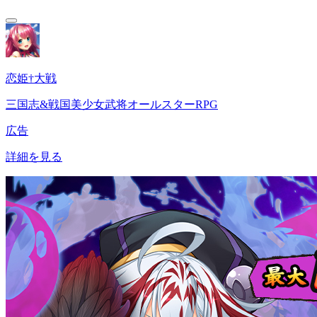
恋姫†大戦
三国志&戦国美少女武将オールスターRPG
広告
詳細を見る