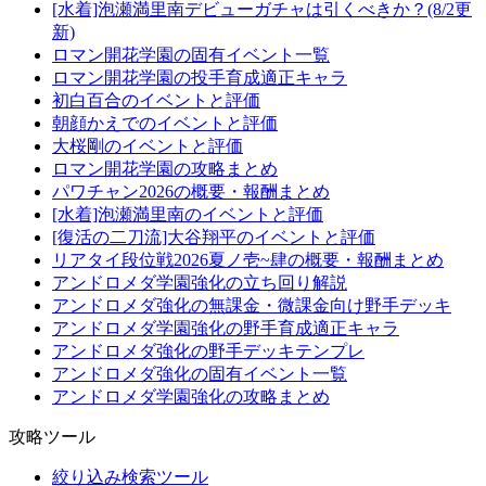
[水着]泡瀬満里南デビューガチャは引くべきか？(8/2更
新)
ロマン開花学園の固有イベント一覧
ロマン開花学園の投手育成適正キャラ
初白百合のイベントと評価
朝顔かえでのイベントと評価
大桜剛のイベントと評価
ロマン開花学園の攻略まとめ
パワチャン2026の概要・報酬まとめ
[水着]泡瀬満里南のイベントと評価
[復活の二刀流]大谷翔平のイベントと評価
リアタイ段位戦2026夏ノ壱~肆の概要・報酬まとめ
アンドロメダ学園強化の立ち回り解説
アンドロメダ強化の無課金・微課金向け野手デッキ
アンドロメダ学園強化の野手育成適正キャラ
アンドロメダ強化の野手デッキテンプレ
アンドロメダ強化の固有イベント一覧
アンドロメダ学園強化の攻略まとめ
攻略ツール
絞り込み検索ツール