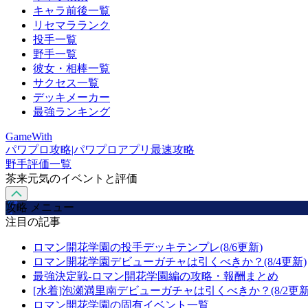
キャラ前後一覧
リセマラランク
投手一覧
野手一覧
彼女・相棒一覧
サクセス一覧
デッキメーカー
最強ランキング
GameWith
パワプロ攻略|パワプロアプリ最速攻略
野手評価一覧
茶来元気のイベントと評価
攻略 メニュー
注目の記事
ロマン開花学園の投手デッキテンプレ(8/6更新)
ロマン開花学園デビューガチャは引くべきか？(8/4更新)
最強決定戦-ロマン開花学園編の攻略・報酬まとめ
[水着]泡瀬満里南デビューガチャは引くべきか？(8/2更新
ロマン開花学園の固有イベント一覧