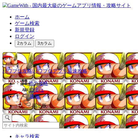
ホーム
ゲーム検索
新規登録
ログイン
2カラム
3カラム
パワプロ攻略|パワプロアプリ最速攻略
他の攻略
コミュ
速報
掲示板
キャラ検索