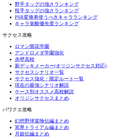
野手タッグの強さランキング
投手タッグの強さランキング
PSR変換券使うべきキャラランキング
キャラ覚醒優先度ランキング
サクセス攻略
ロマン開花学園
アンドロメダ学園強化
赤壁高校
新デッキメーカー(オリジンサクセス対応)
サクセスシナリオ一覧
サクセス強化・限定ルート一覧
現在の最強シナリオ解説
ケース別オススメ高校解説
オリジンサクセスまとめ
パワクエ攻略
幻想野球冒険伝編まとめ
冥界トライアル編まとめ
月姫伝編まとめ