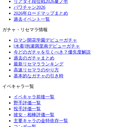
リアタイ段位戦2026夏ノ壱
パワチャン2026
2026年ロードマップまとめ
過去イベント一覧
ガチャ・リセマラ情報
ロマン開花学園デビューガチャ
[水着]泡瀬満里南デビューガチャ
今どのガチャを引くべき？優先度解説
過去のガチャまとめ
最新リセマラランキング
高速リセマラのやり方
基本的なガチャの引き時
イベキャラ一覧
イベキャラ前後一覧
野手評価一覧
投手評価一覧
彼女・相棒評価一覧
主要キャラの金特依存一覧
コンボ一覧