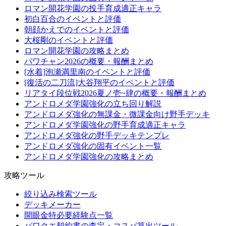
ロマン開花学園の投手育成適正キャラ
初白百合のイベントと評価
朝顔かえでのイベントと評価
大桜剛のイベントと評価
ロマン開花学園の攻略まとめ
パワチャン2026の概要・報酬まとめ
[水着]泡瀬満里南のイベントと評価
[復活の二刀流]大谷翔平のイベントと評価
リアタイ段位戦2026夏ノ壱~肆の概要・報酬まとめ
アンドロメダ学園強化の立ち回り解説
アンドロメダ強化の無課金・微課金向け野手デッキ
アンドロメダ学園強化の野手育成適正キャラ
アンドロメダ強化の野手デッキテンプレ
アンドロメダ強化の固有イベント一覧
アンドロメダ学園強化の攻略まとめ
攻略ツール
絞り込み検索ツール
デッキメーカー
開眼金特必要経験点一覧
パワクエ契約書の査定・コスパ算出ツール