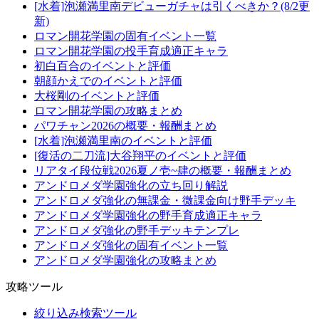
[水着]泡瀬満里南デビューガチャは引くべきか？(8/2更
新)
ロマン開花学園の固有イベント一覧
ロマン開花学園の投手育成適正キャラ
初白百合のイベントと評価
朝顔かえでのイベントと評価
大桜剛のイベントと評価
ロマン開花学園の攻略まとめ
パワチャン2026の概要・報酬まとめ
[水着]泡瀬満里南のイベントと評価
[復活の二刀流]大谷翔平のイベントと評価
リアタイ段位戦2026夏ノ壱~肆の概要・報酬まとめ
アンドロメダ学園強化の立ち回り解説
アンドロメダ強化の無課金・微課金向け野手デッキ
アンドロメダ学園強化の野手育成適正キャラ
アンドロメダ強化の野手デッキテンプレ
アンドロメダ強化の固有イベント一覧
アンドロメダ学園強化の攻略まとめ
攻略ツール
絞り込み検索ツール