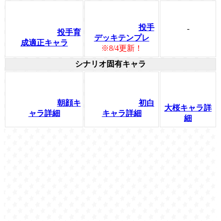
投手
-
投手育
デッキテンプレ
成適正キャラ
※8/4更新！
シナリオ固有キャラ
朝顔キ
初白
大桜キャラ詳
ャラ詳細
キャラ詳細
細