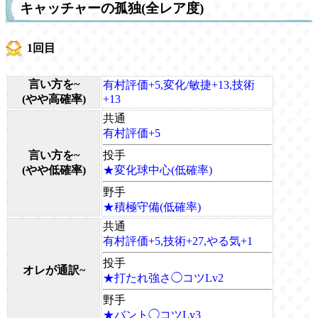
キャッチャーの孤独(全レア度)
1回目
言い方を~
有村評価+5,変化/敏捷+13,技術
(やや高確率)
+13
共通
有村評価+5
言い方を~
投手
(やや低確率)
★変化球中心(低確率)
野手
★積極守備(低確率)
共通
有村評価+5,技術+27,やる気+1
投手
オレが通訳~
★打たれ強さ◯コツLv2
野手
★バント◯コツLv3