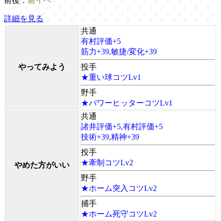
前後：
前イベ
詳細を見る
共通
有村評価+5
筋力+39,敏捷/変化+39
やってみよう
投手
★重い球コツLv1
野手
★パワーヒッターコツLv1
共通
諸井評価+5,有村評価+5
技術+39,精神+39
投手
★牽制コツLv2
やめた方がいい
野手
★ホーム突入コツLv2
捕手
★ホーム死守コツLv2