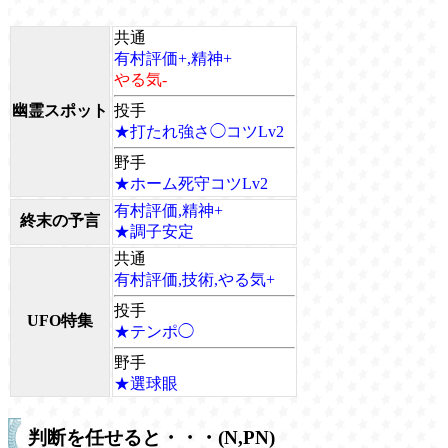
共通
有村評価+,精神+
やる気-
幽霊スポット
投手
★打たれ強さ◯コツLv2
野手
★ホーム死守コツLv2
有村評価,精神+
終末の予言
★調子安定
共通
有村評価,技術,やる気+
投手
UFO特集
★テンポ◯
野手
★選球眼
判断を任せると・・・(N,PN)