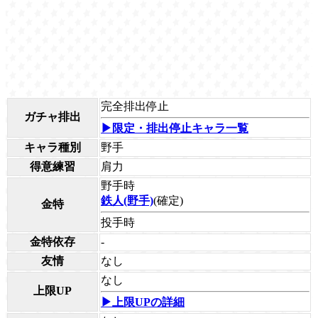
完全排出停止
ガチャ排出
▶限定・排出停止キャラ一覧
キャラ種別
野手
得意練習
肩力
野手時
鉄人(野手)
(確定)
金特
投手時
金特依存
-
友情
なし
なし
上限UP
▶上限UPの詳細