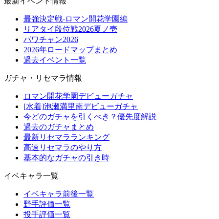
最新イベント情報
最強決定戦-ロマン開花学園編
リアタイ段位戦2026夏ノ壱
パワチャン2026
2026年ロードマップまとめ
過去イベント一覧
ガチャ・リセマラ情報
ロマン開花学園デビューガチャ
[水着]泡瀬満里南デビューガチャ
今どのガチャを引くべき？優先度解説
過去のガチャまとめ
最新リセマラランキング
高速リセマラのやり方
基本的なガチャの引き時
イベキャラ一覧
イベキャラ前後一覧
野手評価一覧
投手評価一覧