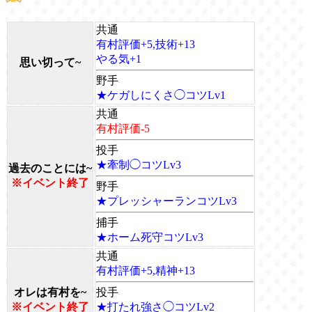
共通
有村評価+5,技術+13
やる気+1
思い切って~
野手
★ケガしにくさ◯コツLv1
共通
有村評価-5
投手
★牽制◯コツLv3
過去のことには~
※イベント終了
野手
★プレッシャーランコツLv3
捕手
★ホーム死守コツLv3
共通
有村評価+5,精神+13
オレは有村を~
投手
※イベント終了
★打たれ強さ◯コツLv2