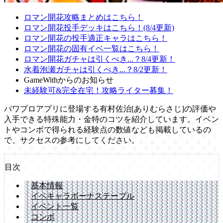
ロマン開花攻略まとめはこちら！
ロマン開花投手デッキはこちら！(8/4更新)
ロマン開花の投手適正キャラはこちら！
ロマン開花の固有イベ一覧はこちら！
ロマン開花ガチャは引くべき...？8/4更新！
水着泡瀬ガチャは引くべき...？8/2更新！
GameWithからのお知らせ
未経験可&完全在宅！攻略ライター募集！
パワプロアプリに登場する有村佐治[ありむらさじ]の評価や
入手できる特殊能力・金特のコツを紹介しています。イベン
トやコンボで得られる経験点の数値なども掲載しているの
で、サクセスの参考にしてください。
目次
基本情報
イベキャラボーナステーブル
イベント一覧
コンボ