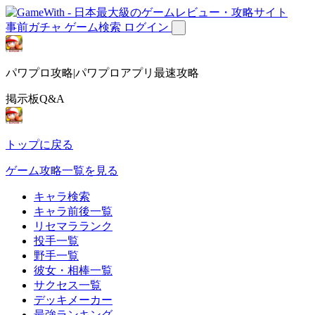
事前ガチャ
ゲーム検索
ログイン
パワプロ攻略|パワプロアプリ最速攻略
掲示板Q&A
トップに戻る
ゲーム攻略一覧を見る
キャラ検索
キャラ前後一覧
リセマラランク
投手一覧
野手一覧
彼女・相棒一覧
サクセス一覧
デッキメーカー
最強ランキング