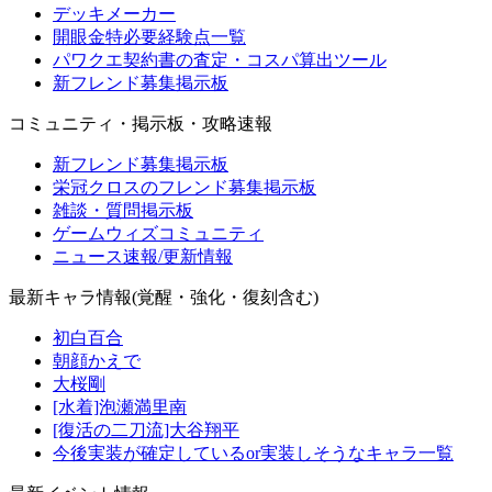
デッキメーカー
開眼金特必要経験点一覧
パワクエ契約書の査定・コスパ算出ツール
新フレンド募集掲示板
コミュニティ・掲示板・攻略速報
新フレンド募集掲示板
栄冠クロスのフレンド募集掲示板
雑談・質問掲示板
ゲームウィズコミュニティ
ニュース速報/更新情報
最新キャラ情報(覚醒・強化・復刻含む)
初白百合
朝顔かえで
大桜剛
[水着]泡瀬満里南
[復活の二刀流]大谷翔平
今後実装が確定しているor実装しそうなキャラ一覧