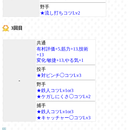
野手
★流し打ちコツLv2
3回目
共通
有村評価+5,筋力+13,技術
+13
変化/敏捷+13,やる気+1
投手
★対ピンチ◯コツLv3
-
野手
★鉄人コツLv1or3
★ケガしにくさ◯コツLv2
捕手
★鉄人コツLv1or3
★キャッチャー◯コツLv3