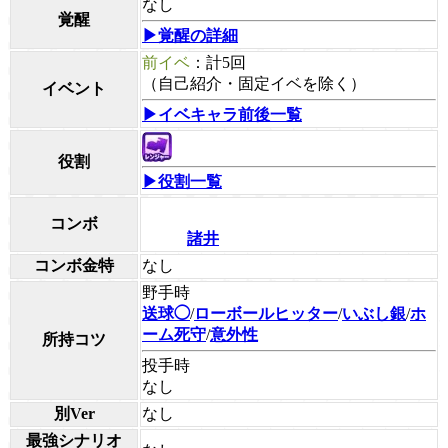
なし
覚醒
▶覚醒の詳細
前イベ
：計5回
（自己紹介・固定イベを除く）
イベント
▶イベキャラ前後一覧
役割
▶役割一覧
コンボ
諸井
コンボ金特
なし
野手時
送球◯
/
ローボールヒッター
/
いぶし銀
/
ホ
ーム死守
/
意外性
所持コツ
投手時
なし
別Ver
なし
最強シナリオ