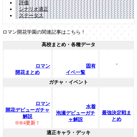
評価
シナリオ適正
ステータス
ロマン開花学園の関連記事はこちら！
高校まとめ・各種データ
-
ロマン
固有
開花まとめ
イベ一覧
ガチャ・イベント
ロマン
水着
開花デビューガチャ
最強決定戦ま
泡瀬デビューガチ
解説
とめ
ャ解説
※8/4更新！
適正キャラ・デッキ