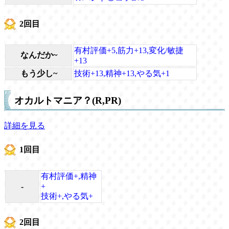
2回目
有村評価+5,筋力+13,変化/敏捷
なんだか~
+13
もう少し~
技術+13,精神+13,やる気+1
オカルトマニア？(R,PR)
詳細を見る
1回目
有村評価+,精神
-
+
技術+,やる気+
2回目