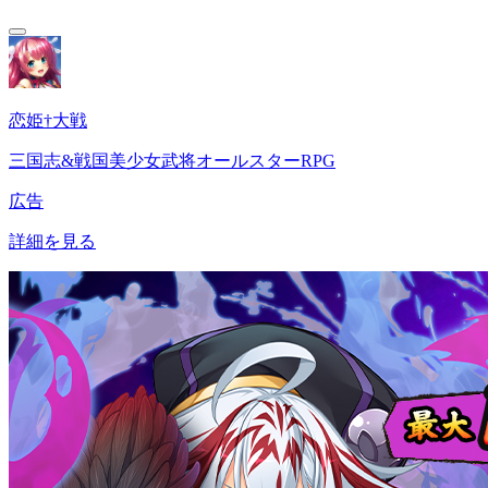
恋姫†大戦
三国志&戦国美少女武将オールスターRPG
広告
詳細を見る