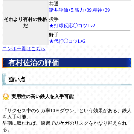
共通
諸井評価+5,筋力+39,精神+39
それより有村の性格
投手
だ
★打球反応◯コツLv2
野手
★代打◯コツLv2
コンボ一覧はこちら
有村佐治の評価
強い点
実用性の高い鉄人を入手可能
「サクセス中のケガ率10％ダウン」という効果がある、鉄人
を入手可能。
早期に取れれば、練習でのケガのリスクをかなり抑えられ
る。