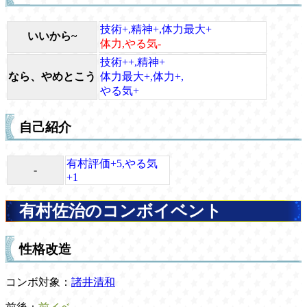
技術+,精神+,体力最大+
いいから~
体力,やる気-
技術++,精神+
なら、やめとこう
体力最大+,体力+,
やる気+
自己紹介
有村評価+5,やる気
-
+1
有村佐治のコンボイベント
性格改造
コンボ対象：
諸井清和