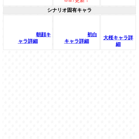
※8/7更新！
シナリオ固有キャラ
朝顔キ
初白
大桜キャラ詳
ャラ詳細
キャラ詳細
細