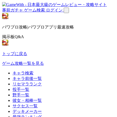
事前ガチャ
ゲーム検索
ログイン
パワプロ攻略|パワプロアプリ最速攻略
掲示板Q&A
トップに戻る
ゲーム攻略一覧を見る
キャラ検索
キャラ前後一覧
リセマラランク
投手一覧
野手一覧
彼女・相棒一覧
サクセス一覧
デッキメーカー
最強ランキング