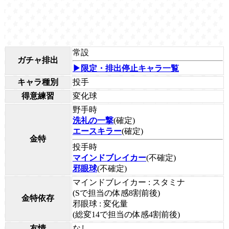
常設
ガチャ排出
▶限定・排出停止キャラ一覧
キャラ種別
投手
得意練習
変化球
野手時
洗礼の一撃
(確定)
エースキラー
(確定)
金特
投手時
マインドブレイカー
(不確定)
邪眼球
(不確定)
マインドブレイカー : スタミナ
(Sで担当の体感8割前後)
金特依存
邪眼球 : 変化量
(総変14で担当の体感4割前後)
友情
なし