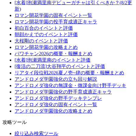
[水着]泡瀬満里南デビューガチャは引くべきか？(8/2更
新)
ロマン開花学園の固有イベント一覧
ロマン開花学園の投手育成適正キャラ
初白百合のイベントと評価
朝顔かえでのイベントと評価
大桜剛のイベントと評価
ロマン開花学園の攻略まとめ
パワチャン2026の概要・報酬まとめ
[水着]泡瀬満里南のイベントと評価
[復活の二刀流]大谷翔平のイベントと評価
リアタイ段位戦2026夏ノ壱~肆の概要・報酬まとめ
アンドロメダ学園強化の立ち回り解説
アンドロメダ強化の無課金・微課金向け野手デッキ
アンドロメダ学園強化の野手育成適正キャラ
アンドロメダ強化の野手デッキテンプレ
アンドロメダ強化の固有イベント一覧
アンドロメダ学園強化の攻略まとめ
攻略ツール
絞り込み検索ツール