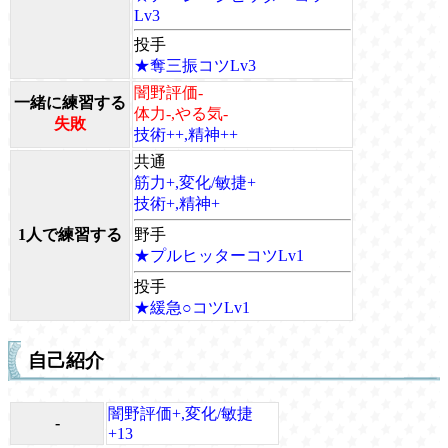
Lv3
投手
★奪三振コツLv3
闇野評価-
一緒に練習する
体力-,やる気-
失敗
技術++,精神++
共通
筋力+,変化/敏捷+
技術+,精神+
1人で練習する
野手
★プルヒッターコツLv1
投手
★緩急○コツLv1
自己紹介
闇野評価+,変化/敏捷
-
+13