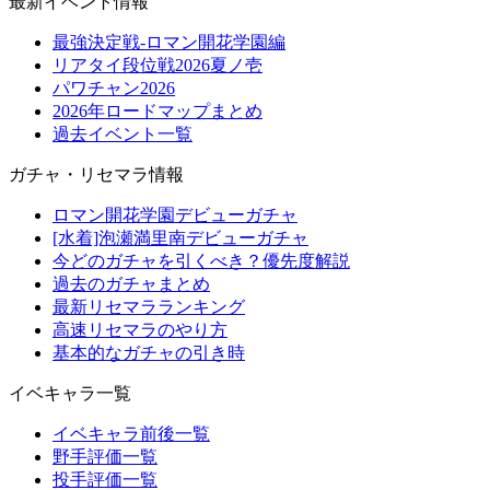
最新イベント情報
最強決定戦-ロマン開花学園編
リアタイ段位戦2026夏ノ壱
パワチャン2026
2026年ロードマップまとめ
過去イベント一覧
ガチャ・リセマラ情報
ロマン開花学園デビューガチャ
[水着]泡瀬満里南デビューガチャ
今どのガチャを引くべき？優先度解説
過去のガチャまとめ
最新リセマラランキング
高速リセマラのやり方
基本的なガチャの引き時
イベキャラ一覧
イベキャラ前後一覧
野手評価一覧
投手評価一覧