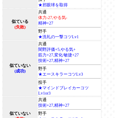
★邪眼球を取得
共通
体力-27,やる気-
似ている
精神+27
(失敗)
野手
★洗礼の一撃コツLv1
共通
闇野評価+5,やる気+
筋力+27,変化/敏捷+27
技術+27,精神+27
似ていない
野手
(成功)
★エースキラーコツLv3
投手
★マインドブレイカーコツ
Lv1or3
共通
技術+27,精神+27
似ていない
野手