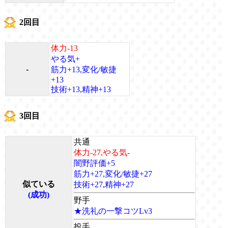
2回目
体力-13
やる気+
-
筋力+13,変化/敏捷
+13
技術+13,精神+13
3回目
共通
体力-27,やる気-
闇野評価+5
筋力+27,変化/敏捷+27
似ている
技術+27,精神+27
(成功)
野手
★洗礼の一撃コツLv3
投手