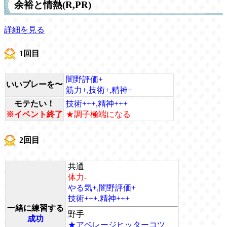
余裕と情熱(R,PR)
詳細を見る
1回目
闇野評価+
いいプレーを〜
筋力+,技術+,精神+
モテたい！
技術+++,精神+++
※イベント終了
★調子極端になる
2回目
共通
体力-
やる気+,闇野評価+
技術+++,精神+++
一緒に練習する
野手
成功
★アベレージヒッターコツ