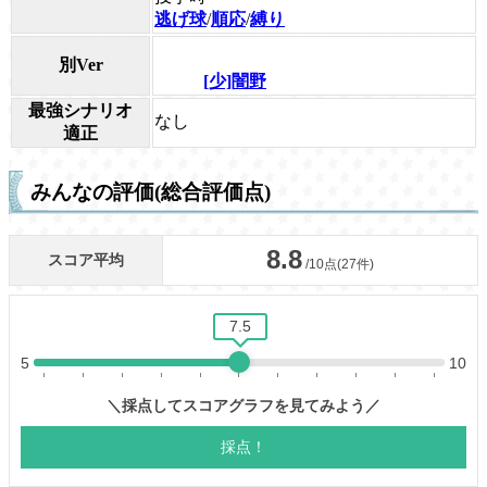
逃げ球
/
順応
/
縛り
別Ver
[少]闇野
最強シナリオ
なし
適正
みんなの評価(総合評価点)