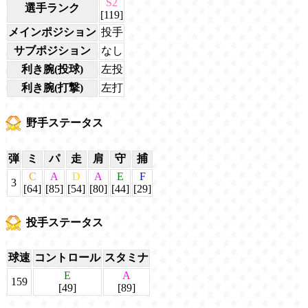
S2
選手ランク
[119]
メインポジション
投手
サブポジション
なし
利き腕(投球)
左投
利き腕(打撃)
左打
野手ステータス
弾
ミ
パ
走
肩
守
捕
C
A
D
A
E
F
3
[64]
[85]
[54]
[80]
[44]
[29]
投手ステータス
球速
コントロール
スタミナ
E
A
159
[49]
[89]