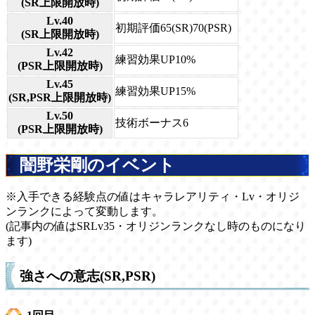
(SR上限開放時)
Lv.40
初期評価65(SR)70(PSR)
(SR上限開放時)
Lv.42
練習効果UP10%
(PSR上限開放時)
Lv.45
練習効果UP15%
(SR,PSR上限開放時)
Lv.50
技術ボーナス6
(PSR上限開放時)
闇野栄剛のイベント
※入手できる経験点の値はキャラレアリティ・Lv・オリジ
ンランクによって変動します。
(記事内の値はSRLv35・オリジンランクなし時のものになり
ます)
強さへの意志(SR,PSR)