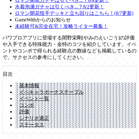
ロマン開花ガチャは引くべき...？8/4更新！
水着泡瀬ガチャは引くべき...？8/2更新！
ロマン開花投手デッキと立ち回りはこちら！(8/7更新)
GameWithからのお知らせ
未経験可&完全在宅！攻略ライター募集！
パワプロアプリに登場する闇野栄剛[やみのえいごう]の評価
や入手できる特殊能力・金特のコツを紹介しています。イベ
ントやコンボで得られる経験点の数値なども掲載しているの
で、サクセスの参考にしてください。
目次
基本情報
イベキャラボーナステーブル
イベント一覧
コンボ
評価
シナリオ適正
ステータス