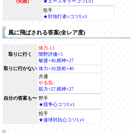
(失敗)
★エースキラーコツLv1
投手
★対強打者○コツLv3
風に飛ばされる答案(全レア度)
体力-13
取りに行く
闇野評価+5
敏捷+40,精神+27
取りに行かない
体力+20,技術+40
共通
やる気-
筋力+27,精神+27
自分の答案も〜
野手
★競争心コツLv1
投手
★速球対抗心コツLv1