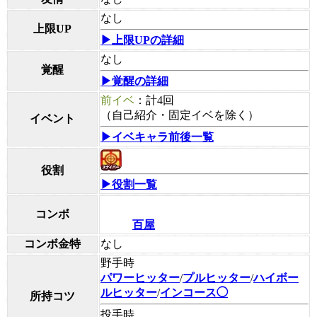
なし
上限UP
▶上限UPの詳細
なし
覚醒
▶覚醒の詳細
前イベ
：計4回
（自己紹介・固定イベを除く）
イベント
▶イベキャラ前後一覧
役割
▶役割一覧
コンボ
百屋
コンボ金特
なし
野手時
パワーヒッター
/
プルヒッター
/
ハイボー
ルヒッター
/
インコース◯
所持コツ
投手時