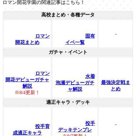
ロマン開花学園の関連記事はこちら！
高校まとめ・各種データ
-
ロマン
固有
開花まとめ
イベ一覧
ガチャ・イベント
ロマン
水着
開花デビューガチャ
最強決定戦ま
泡瀬デビューガチ
解説
とめ
ャ解説
※8/4更新！
適正キャラ・デッキ
投手
-
投手育
デッキテンプレ
成適正キャラ