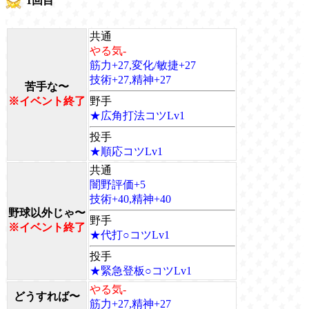
1回目
共通
やる気-
筋力+27,変化/敏捷+27
技術+27,精神+27
苦手な〜
※イベント終了
野手
★広角打法コツLv1
投手
★順応コツLv1
共通
闇野評価+5
技術+40,精神+40
野球以外じゃ〜
野手
※イベント終了
★代打○コツLv1
投手
★緊急登板○コツLv1
やる気-
どうすれば〜
筋力+27,精神+27