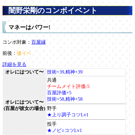
闇野栄剛のコンボイベント
マネーはパワー!
コンボ対象：
百屋縁
前後：
後イベ
詳細を見る
オレにはついて〜
技術+39,精神+39
共通
チームメイト評価-5
百屋評価+5
技術+58,精神+58
オレにはついて〜
(百屋が彼女の場合)
野手
★上り調子コツLv1
投手
★ノビ○コツLv1