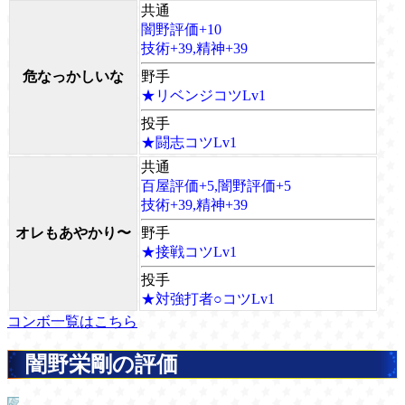
共通
闇野評価+10
技術+39,精神+39
危なっかしいな
野手
★リベンジコツLv1
投手
★闘志コツLv1
共通
百屋評価+5,闇野評価+5
技術+39,精神+39
オレもあやかり〜
野手
★接戦コツLv1
投手
★対強打者○コツLv1
コンボ一覧はこちら
闇野栄剛の評価