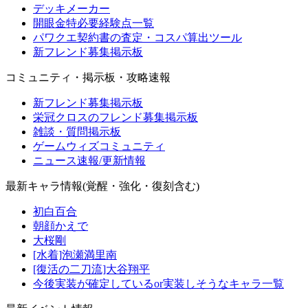
デッキメーカー
開眼金特必要経験点一覧
パワクエ契約書の査定・コスパ算出ツール
新フレンド募集掲示板
コミュニティ・掲示板・攻略速報
新フレンド募集掲示板
栄冠クロスのフレンド募集掲示板
雑談・質問掲示板
ゲームウィズコミュニティ
ニュース速報/更新情報
最新キャラ情報(覚醒・強化・復刻含む)
初白百合
朝顔かえで
大桜剛
[水着]泡瀬満里南
[復活の二刀流]大谷翔平
今後実装が確定しているor実装しそうなキャラ一覧