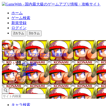
ホーム
ゲーム検索
新規登録
ログイン
2カラム
3カラム
パワプロ攻略|パワプロアプリ最速攻略
他の攻略
コミュ
速報
掲示板
キャラ検索