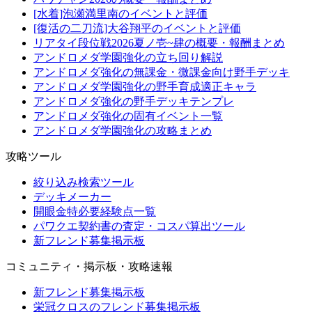
[水着]泡瀬満里南のイベントと評価
[復活の二刀流]大谷翔平のイベントと評価
リアタイ段位戦2026夏ノ壱~肆の概要・報酬まとめ
アンドロメダ学園強化の立ち回り解説
アンドロメダ強化の無課金・微課金向け野手デッキ
アンドロメダ学園強化の野手育成適正キャラ
アンドロメダ強化の野手デッキテンプレ
アンドロメダ強化の固有イベント一覧
アンドロメダ学園強化の攻略まとめ
攻略ツール
絞り込み検索ツール
デッキメーカー
開眼金特必要経験点一覧
パワクエ契約書の査定・コスパ算出ツール
新フレンド募集掲示板
コミュニティ・掲示板・攻略速報
新フレンド募集掲示板
栄冠クロスのフレンド募集掲示板