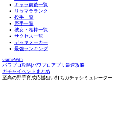
キャラ前後一覧
リセマラランク
投手一覧
野手一覧
彼女・相棒一覧
サクセス一覧
デッキメーカー
最強ランキング
GameWith
パワプロ攻略|パワプロアプリ最速攻略
ガチャイベントまとめ
至高の野手育成応援狙い打ちガチャシミュレーター