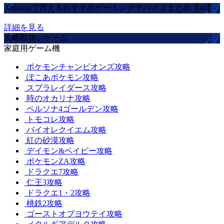
Amazonで買えるおすすめゲーミングデバイスまとめ【ad】
詳細を見る
攻略取扱いゲーム
家庭用ゲーム機
ポケモンチャンピオンズ攻略
ぽこあポケモン攻略
スプラレイダース攻略
時のオカリナ攻略
ペルソナ4ゴールデン攻略
トモコレ攻略
バイオレクイエム攻略
紅の砂漠攻略
デイモン&ベイビー攻略
ポケモンZA攻略
ドラクエ7攻略
仁王3攻略
ドラクエ1・2攻略
桃鉄2攻略
ゴーストオブヨウテイ攻略