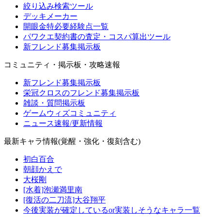
絞り込み検索ツール
デッキメーカー
開眼金特必要経験点一覧
パワクエ契約書の査定・コスパ算出ツール
新フレンド募集掲示板
コミュニティ・掲示板・攻略速報
新フレンド募集掲示板
栄冠クロスのフレンド募集掲示板
雑談・質問掲示板
ゲームウィズコミュニティ
ニュース速報/更新情報
最新キャラ情報(覚醒・強化・復刻含む)
初白百合
朝顔かえで
大桜剛
[水着]泡瀬満里南
[復活の二刀流]大谷翔平
今後実装が確定しているor実装しそうなキャラ一覧