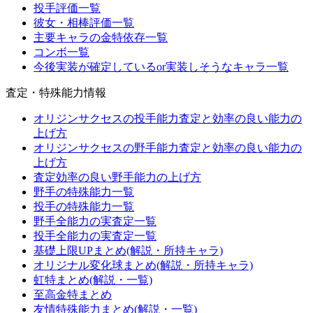
投手評価一覧
彼女・相棒評価一覧
主要キャラの金特依存一覧
コンボ一覧
今後実装が確定しているor実装しそうなキャラ一覧
査定・特殊能力情報
オリジンサクセスの投手能力査定と効率の良い能力の
上げ方
オリジンサクセスの野手能力査定と効率の良い能力の
上げ方
査定効率の良い野手能力の上げ方
野手の特殊能力一覧
投手の特殊能力一覧
野手全能力の実査定一覧
投手全能力の実査定一覧
基礎上限UPまとめ(解説・所持キャラ)
オリジナル変化球まとめ(解説・所持キャラ)
虹特まとめ(解説・一覧)
至高金特まとめ
友情特殊能力まとめ(解説・一覧)