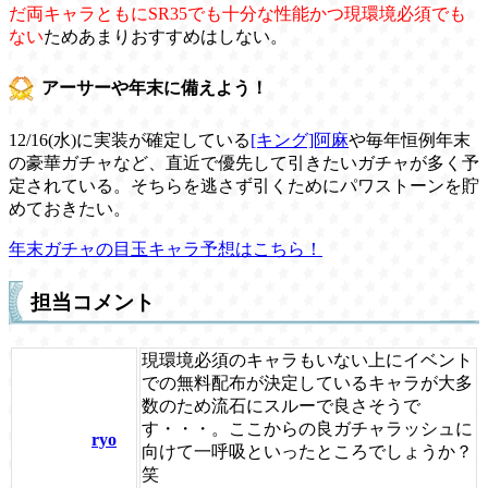
だ両キャラともにSR35でも十分な性能かつ現環境必須でも
ない
ためあまりおすすめはしない。
アーサーや年末に備えよう！
12/16(水)に実装が確定している
[キング]阿麻
や毎年恒例年末
の豪華ガチャなど、直近で優先して引きたいガチャが多く予
定されている。そちらを逃さず引くためにパワストーンを貯
めておきたい。
年末ガチャの目玉キャラ予想はこちら！
担当コメント
現環境必須のキャラもいない上にイベント
での無料配布が決定しているキャラが大多
数のため流石にスルーで良さそうで
す・・・。ここからの良ガチャラッシュに
ryo
向けて一呼吸といったところでしょうか？
笑