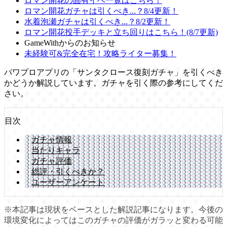
ロマン開花の固有イベ一覧はこちら！
ロマン開花ガチャは引くべき...？8/4更新！
水着泡瀬ガチャは引くべき...？8/2更新！
ロマン開花投手デッキと立ち回りはこちら！(8/7更新)
GameWithからのお知らせ
未経験可&完全在宅！攻略ライター募集！
パワプロアプリの「サンタクロース復刻ガチャ」を引くべき
かどうか解説しています。ガチャを引く際の参考にしてくだ
さい。
目次
ガチャ情報
当たりキャラ
ガチャ評価
総評・引くべきか？
ユーザーアンケート
※本記事は現状をベースとした解説記事になります。今後の
環境変化によってはこのガチャの評価がガラッと変わる可能