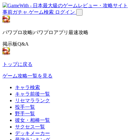
事前ガチャ
ゲーム検索
ログイン
パワプロ攻略|パワプロアプリ最速攻略
掲示板Q&A
トップに戻る
ゲーム攻略一覧を見る
キャラ検索
キャラ前後一覧
リセマラランク
投手一覧
野手一覧
彼女・相棒一覧
サクセス一覧
デッキメーカー
最強ランキング