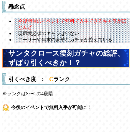
懸念点
今後開催のイベントで無料で入手できるキャラがほ
とんど
現環境必須のキャラはいない
アーサーや年末の豪華なガチャが控えている
サンタクロース復刻ガチャの総評、
ずばり引くべきか！？
引くべき度 :
C
ランク
※ランクはS〜Cの4段階
今後のイベントで無料入手が可能に！