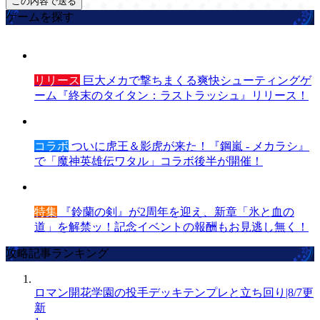
ゲームを探す
リリース
巨大メカで撃ちまくる爽快シューティングゲ
ーム『終末のタイタン：ラストラッシュ』リリース！
コラボ
ついに虎王＆影虎が来た！『鋼嵐 - メカラシ』
で「魔神英雄伝ワタル」コラボ後半が開催！
特集
『鈴蘭の剣』が2周年を迎え、新章「氷と血の
道」を解禁ッ！記念イベントの報酬もお見逃し無く！
攻略記事ランキング
ロマン開花学園の投手デッキテンプレと立ち回り|8/7更
新