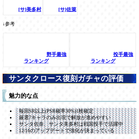
[サ]美多村
[サ]佐菜
↓参考
野手最強
投手最強
ランキング
ランキング
サンタクロース復刻ガチャの評価
魅力的な点
毎回SR以上(PSR確率30%)1枚確定
厳選7キャラのみ出現で解放が進めやすい
サンタ佐奈、サンタ美多村は戦国投手で活躍中
12/16のアップデートで強化が決まっている