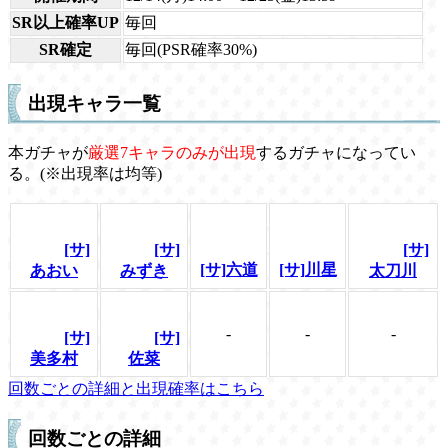
SR以上確率UP
毎回
SR確定
毎回(PSR確率30%)
出現キャラ一覧
本ガチャが
厳選7キャラのみが出現
するガチャになってい
る。(※出現率は均等)
[サ]
[サ]
[サ]
[サ]六道
[サ]川星
あおい
みずき
太刀川
-
-
-
[サ]
[サ]
美多村
佐菜
回数ごとの詳細と出現確率はこちら
回数ごとの詳細