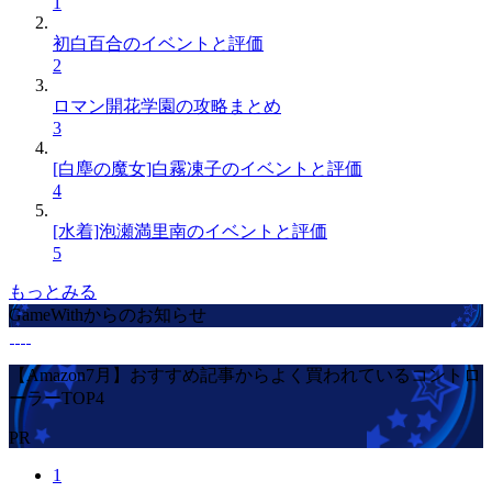
1
初白百合のイベントと評価
2
ロマン開花学園の攻略まとめ
3
[白塵の魔女]白霧凍子のイベントと評価
4
[水着]泡瀬満里南のイベントと評価
5
もっとみる
GameWithからのお知らせ
【Amazon7月】おすすめ記事からよく買われているコントロ
ーラーTOP4
PR
1