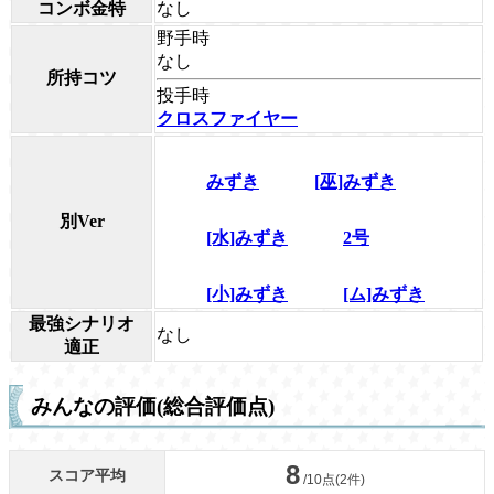
コンボ金特
なし
野手時
なし
所持コツ
投手時
クロスファイヤー
みずき
[巫]みずき
別Ver
[水]みずき
2号
[小]みずき
[ム]みずき
最強シナリオ
なし
適正
みんなの評価(総合評価点)