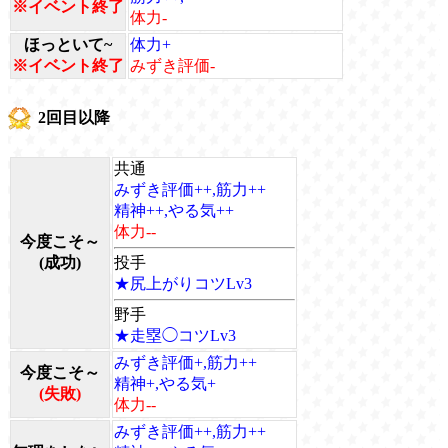
※イベント終了
体力-
ほっといて~
体力+
※イベント終了
みずき評価-
2回目以降
共通
みずき評価++,筋力++
精神++,やる気++
体力--
今度こそ～
(成功)
投手
★尻上がりコツLv3
野手
★走塁◯コツLv3
みずき評価+,筋力++
今度こそ～
精神+,やる気+
(失敗)
体力--
みずき評価++,筋力++