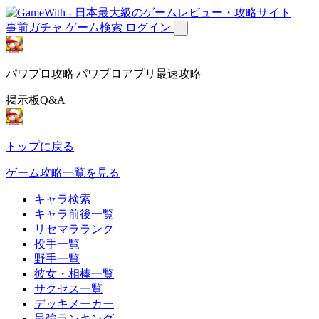
事前ガチャ
ゲーム検索
ログイン
パワプロ攻略|パワプロアプリ最速攻略
掲示板Q&A
トップに戻る
ゲーム攻略一覧を見る
キャラ検索
キャラ前後一覧
リセマラランク
投手一覧
野手一覧
彼女・相棒一覧
サクセス一覧
デッキメーカー
最強ランキング