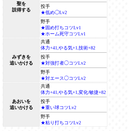
聖を
投手
説得する
★低め◯Lv2
野手
★固め打ちコツLv1
★ホーム死守コツLv1
共通
体力+41,やる気+1,技術+82
みずきを
投手
追いかける
★対強打者◯コツLv2
野手
★対エース◯コツLv2
共通
体力+41,やる気+1,変化/敏捷+82
あおいを
投手
追いかける
★重い球コツLv2
野手
★粘り打ちコツLv2