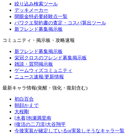
絞り込み検索ツール
デッキメーカー
開眼金特必要経験点一覧
パワクエ契約書の査定・コスパ算出ツール
新フレンド募集掲示板
コミュニティ・掲示板・攻略速報
新フレンド募集掲示板
栄冠クロスのフレンド募集掲示板
雑談・質問掲示板
ゲームウィズコミュニティ
ニュース速報/更新情報
最新キャラ情報(覚醒・強化・復刻含む)
初白百合
朝顔かえで
大桜剛
[水着]泡瀬満里南
[復活の二刀流]大谷翔平
今後実装が確定しているor実装しそうなキャラ一覧