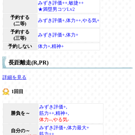
みずき評価++,敏捷++
★満塁男コツLv2
予約する
みずき評価+,体力++,やる気+
(二等)
予約する
みずき評価+,体力+
(三等)
予約しない
体力+,精神+
長距離走(R,PR)
詳細を見る
1回目
みずき評価+,
勝負を～
筋力++,精神+,
体力--,やる気-
みずき評価+,体力最大+
自分の～
筋力++,