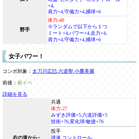
+4,
肩力+4,守備力+4,捕球+6
体力-40
※ランダムで以下から１つ
野手
ミート+4,パワー+4,走力+4,
肩力+4,守備力+4,捕球+6
女子パワー！
コンボ対象：
太刀川広巳
,
六道聖
,
小鷹美麗
前後：
前イベ
詳細を見る
共通
体力-27
みずき評価+5,六道評価+5
技術+76,変化球/敏捷+76
投手
右の道から~
球速,コントロール,