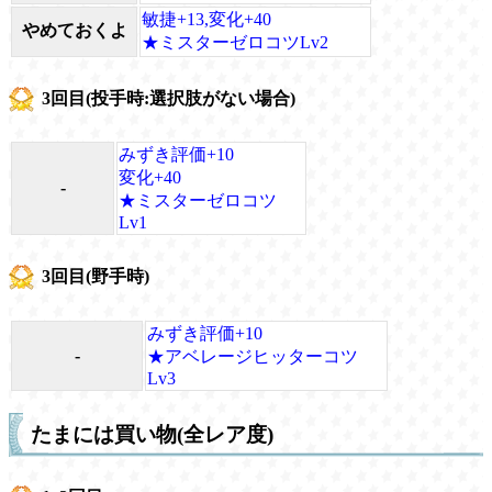
敏捷+13,変化+40
やめておくよ
★ミスターゼロコツLv2
3回目(投手時:選択肢がない場合)
みずき評価+10
変化+40
-
★ミスターゼロコツ
Lv1
3回目(野手時)
みずき評価+10
-
★アベレージヒッターコツ
Lv3
たまには買い物(全レア度)