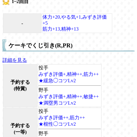
1~2回目
体力+20,やる気+1,みずき評価
-
+5
筋力+13,精神+13
ケーキでくじ引き(R,PR)
詳細を見る
投手
みずき評価+,精神++,筋力++
★緩急◯コツLv2
予約する
(特賞)
野手
みずき評価+,精神++,敏捷++
★満塁男コツLv2
投手
みずき評価++,筋力++
★根性◯コツLv2
予約する
(一等)
野手