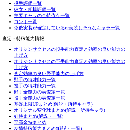
投手評価一覧
彼女・相棒評価一覧
主要キャラの金特依存一覧
コンボ一覧
今後実装が確定しているor実装しそうなキャラ一覧
査定・特殊能力情報
オリジンサクセスの投手能力査定と効率の良い能力の
上げ方
オリジンサクセスの野手能力査定と効率の良い能力の
上げ方
査定効率の良い野手能力の上げ方
野手の特殊能力一覧
投手の特殊能力一覧
野手全能力の実査定一覧
投手全能力の実査定一覧
基礎上限UPまとめ(解説・所持キャラ)
オリジナル変化球まとめ(解説・所持キャラ)
虹特まとめ(解説・一覧)
至高金特まとめ
友情特殊能力まとめ(解説・一覧)