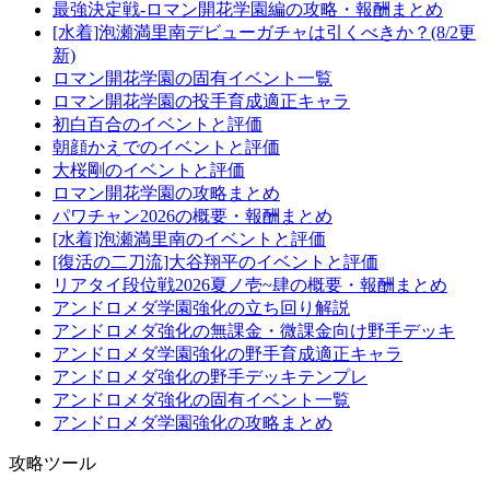
最強決定戦-ロマン開花学園編の攻略・報酬まとめ
[水着]泡瀬満里南デビューガチャは引くべきか？(8/2更
新)
ロマン開花学園の固有イベント一覧
ロマン開花学園の投手育成適正キャラ
初白百合のイベントと評価
朝顔かえでのイベントと評価
大桜剛のイベントと評価
ロマン開花学園の攻略まとめ
パワチャン2026の概要・報酬まとめ
[水着]泡瀬満里南のイベントと評価
[復活の二刀流]大谷翔平のイベントと評価
リアタイ段位戦2026夏ノ壱~肆の概要・報酬まとめ
アンドロメダ学園強化の立ち回り解説
アンドロメダ強化の無課金・微課金向け野手デッキ
アンドロメダ学園強化の野手育成適正キャラ
アンドロメダ強化の野手デッキテンプレ
アンドロメダ強化の固有イベント一覧
アンドロメダ学園強化の攻略まとめ
攻略ツール