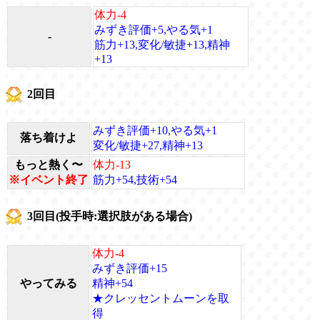
体力-4
みずき評価+5,やる気+1
-
筋力+13,変化/敏捷+13,精神
+13
2回目
みずき評価+10,やる気+1
落ち着けよ
変化/敏捷+27,精神+13
もっと熱く〜
体力-13
※イベント終了
筋力+54,技術+54
3回目(投手時:選択肢がある場合)
体力-4
みずき評価+15
やってみる
精神+54
★クレッセントムーンを取
得