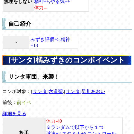
無理をしない
精神++,やる気++
体力--
自己紹介
みずき評価+5,精神
-
+13
[サンタ]橘みずきのコンボイベント
サンタ軍団、来襲！
コンボ対象：
[サンタ]六道聖
,
[サンタ]早川あおい
前後：
前イベ
詳細を見る
体力-40
※ランダムで以下から１つ
投手
球速+2,スタミナ+6,コントロール