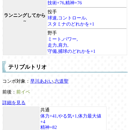
技術+76,精神+76
投手
ランニングしてから
球速,コントロール,
~
スタミナのどれかを+1
野手
ミート,パワー,
走力,肩力,
守備,捕球のどれかを+1
テリブルトリオ
コンボ対象：
早川あおい
,
六道聖
前後：
前イベ
詳細を見る
共通
体力+41,やる気+1,体力最大値
+4
精神+82