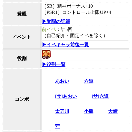
［SR］精神ボーナス+10
［PSR1］コントロール上限UP+4
覚醒
▶覚醒の詳細
前イベ
：計5回
（自己紹介・固定イベを除く）
イベント
▶イベキャラ前後一覧
役割
▶役割一覧
あおい
六道
[サ]あおい
[サ]六道
コンボ
太刀川
小鷹
大鐘
守