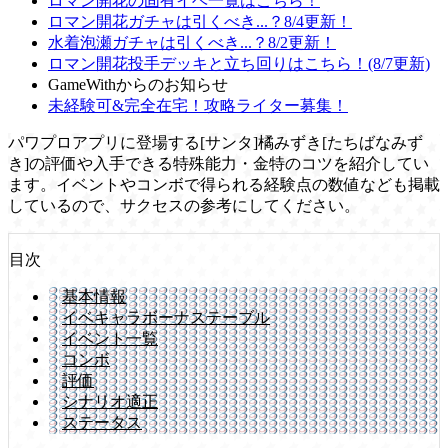
ロマン開花の固有イベ一覧はこちら！
ロマン開花ガチャは引くべき...？8/4更新！
水着泡瀬ガチャは引くべき...？8/2更新！
ロマン開花投手デッキと立ち回りはこちら！(8/7更新)
GameWithからのお知らせ
未経験可&完全在宅！攻略ライター募集！
パワプロアプリに登場する[サンタ]橘みずき[たちばなみず
き]の評価や入手できる特殊能力・金特のコツを紹介してい
ます。イベントやコンボで得られる経験点の数値なども掲載
しているので、サクセスの参考にしてください。
目次
基本情報
イベキャラボーナステーブル
イベント一覧
コンボ
評価
シナリオ適正
ステータス