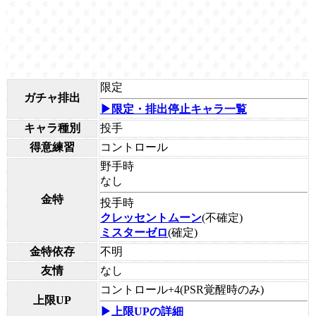
限定
ガチャ排出
▶限定・排出停止キャラ一覧
キャラ種別
投手
得意練習
コントロール
野手時
なし
金特
投手時
クレッセントムーン
(不確定)
ミスターゼロ
(確定)
金特依存
不明
友情
なし
コントロール+4(PSR覚醒時のみ)
上限UP
▶上限UPの詳細