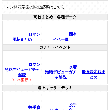
ロマン開花学園の関連記事はこちら！
高校まとめ・各種データ
-
ロマン
固有
開花まとめ
イベ一覧
ガチャ・イベント
ロマン
水着
開花デビューガチャ
最強決定戦ま
泡瀬デビューガチ
解説
とめ
ャ解説
※8/4更新！
適正キャラ・デッキ
投手
-
投手育