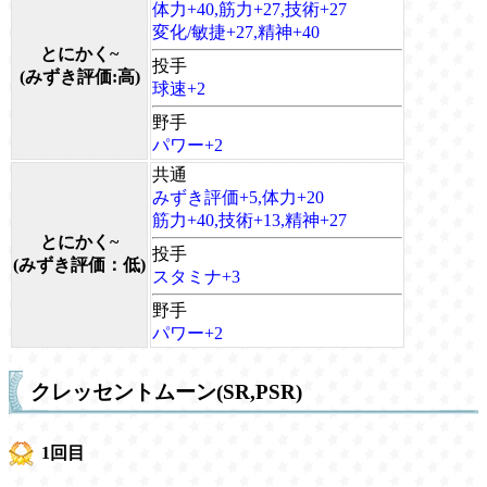
体力+40,筋力+27,技術+27
変化/敏捷+27,精神+40
とにかく~
投手
(みずき評価:高)
球速+2
野手
パワー+2
共通
みずき評価+5,体力+20
筋力+40,技術+13,精神+27
とにかく~
投手
(みずき評価：低)
スタミナ+3
野手
パワー+2
クレッセントムーン(SR,PSR)
1回目