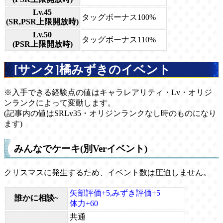
Lv.45
タッグボーナス100%
(SR,PSR上限開放時)
Lv.50
タッグボーナス110%
(PSR上限開放時)
[サンタ]橘みずきのイベント
※入手できる経験点の値はキャラレアリティ・Lv・オリジ
ンランクによって変動します。
(記事内の値はSRLv35・オリジンランクなし時のものになり
ます)
みんなでケーキ(別Verイベント)
クリスマスに発生するため、イベント数は圧迫しません。
矢部評価+5,みずき評価+5
誰かに相談~
体力+60
共通