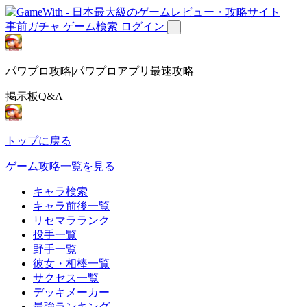
事前ガチャ
ゲーム検索
ログイン
パワプロ攻略|パワプロアプリ最速攻略
掲示板Q&A
トップに戻る
ゲーム攻略一覧を見る
キャラ検索
キャラ前後一覧
リセマラランク
投手一覧
野手一覧
彼女・相棒一覧
サクセス一覧
デッキメーカー
最強ランキング