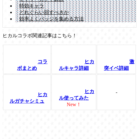
特効キャラ
どれぐらい回すべきか
効率よくバッジを集める方法
ヒカルコラボ関連記事はこちら！
コラ
ヒカ
激
ボまとめ
ルキャラ詳細
突イベ詳細
ヒカ
-
ヒカ
ル使ってみた
ルガチャシミュ
New！