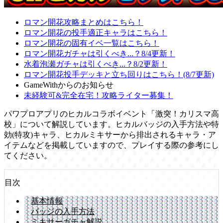
ロマン開花攻略まとめはこちら！
ロマン開花の投手適正キャラはこちら！
ロマン開花の固有イベ一覧はこちら！
ロマン開花ガチャは引くべき...？8/4更新！
水着泡瀬ガチャは引くべき...？8/2更新！
ロマン開花投手デッキと立ち回りはこちら！(8/7更新)
GameWithからのお知らせ
未経験可&完全在宅！攻略ライター募集！
パワプロアプリのヒカルコラボイベント「激突！カリスマ高
校」について解説しています。ヒカルバッジの入手方法や特
効(特攻)キャラ、ヒカルミキサーから排出されるキャラ・ア
イテムなどを掲載していますので、プレイする際の参考にし
てください。
目次
基本情報
バッジの入手方法
ミキサーガチャ解説