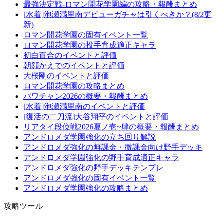
最強決定戦-ロマン開花学園編の攻略・報酬まとめ
[水着]泡瀬満里南デビューガチャは引くべきか？(8/2更
新)
ロマン開花学園の固有イベント一覧
ロマン開花学園の投手育成適正キャラ
初白百合のイベントと評価
朝顔かえでのイベントと評価
大桜剛のイベントと評価
ロマン開花学園の攻略まとめ
パワチャン2026の概要・報酬まとめ
[水着]泡瀬満里南のイベントと評価
[復活の二刀流]大谷翔平のイベントと評価
リアタイ段位戦2026夏ノ壱~肆の概要・報酬まとめ
アンドロメダ学園強化の立ち回り解説
アンドロメダ強化の無課金・微課金向け野手デッキ
アンドロメダ学園強化の野手育成適正キャラ
アンドロメダ強化の野手デッキテンプレ
アンドロメダ強化の固有イベント一覧
アンドロメダ学園強化の攻略まとめ
攻略ツール