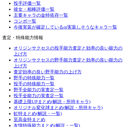
投手評価一覧
彼女・相棒評価一覧
主要キャラの金特依存一覧
コンボ一覧
今後実装が確定しているor実装しそうなキャラ一覧
査定・特殊能力情報
オリジンサクセスの投手能力査定と効率の良い能力の
上げ方
オリジンサクセスの野手能力査定と効率の良い能力の
上げ方
査定効率の良い野手能力の上げ方
野手の特殊能力一覧
投手の特殊能力一覧
野手全能力の実査定一覧
投手全能力の実査定一覧
基礎上限UPまとめ(解説・所持キャラ)
オリジナル変化球まとめ(解説・所持キャラ)
虹特まとめ(解説・一覧)
至高金特まとめ
友情特殊能力まとめ(解説・一覧)