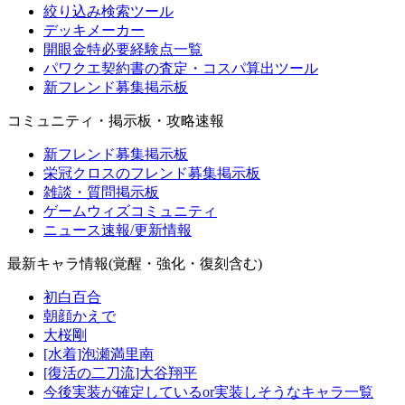
絞り込み検索ツール
デッキメーカー
開眼金特必要経験点一覧
パワクエ契約書の査定・コスパ算出ツール
新フレンド募集掲示板
コミュニティ・掲示板・攻略速報
新フレンド募集掲示板
栄冠クロスのフレンド募集掲示板
雑談・質問掲示板
ゲームウィズコミュニティ
ニュース速報/更新情報
最新キャラ情報(覚醒・強化・復刻含む)
初白百合
朝顔かえで
大桜剛
[水着]泡瀬満里南
[復活の二刀流]大谷翔平
今後実装が確定しているor実装しそうなキャラ一覧