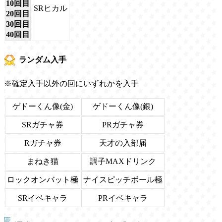
10回目
SRヒカル
20回目
30回目
40回目
ランダム入手
※確定入手以外の回にいずれかを入手
ゲドーくん像(金)
ゲドーくん像(銀)
SRガチャ券
PRガチャ券
Rガチャ券
天才の入部届
まねき猫
調子MAXドリンク
ロックオンバット極
ナイスピッチボール極
SRイベキャラ
PRイベキャラ