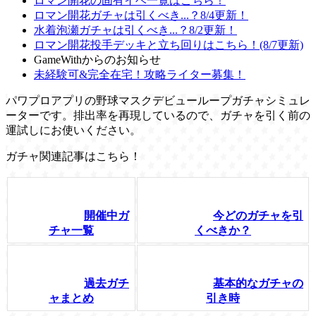
ロマン開花の固有イベ一覧はこちら！
ロマン開花ガチャは引くべき...？8/4更新！
水着泡瀬ガチャは引くべき...？8/2更新！
ロマン開花投手デッキと立ち回りはこちら！(8/7更新)
GameWithからのお知らせ
未経験可&完全在宅！攻略ライター募集！
パワプロアプリの野球マスクデビューループガチャシミュレ
ーターです。排出率を再現しているので、ガチャを引く前の
運試しにお使いください。
ガチャ関連記事はこちら！
開催中ガ
今どのガチャを引
チャ一覧
くべきか？
過去ガチ
基本的なガチャの
ャまとめ
引き時