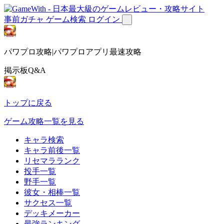
事前ガチャ
ゲーム検索
ログイン
パワプロ攻略|パワプロアプリ最速攻略
掲示板Q&A
トップに戻る
ゲーム攻略一覧を見る
キャラ検索
キャラ前後一覧
リセマラランク
投手一覧
野手一覧
彼女・相棒一覧
サクセス一覧
デッキメーカー
最強ランキング