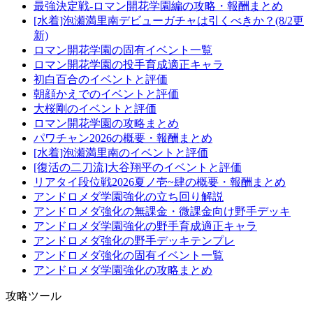
最強決定戦-ロマン開花学園編の攻略・報酬まとめ
[水着]泡瀬満里南デビューガチャは引くべきか？(8/2更
新)
ロマン開花学園の固有イベント一覧
ロマン開花学園の投手育成適正キャラ
初白百合のイベントと評価
朝顔かえでのイベントと評価
大桜剛のイベントと評価
ロマン開花学園の攻略まとめ
パワチャン2026の概要・報酬まとめ
[水着]泡瀬満里南のイベントと評価
[復活の二刀流]大谷翔平のイベントと評価
リアタイ段位戦2026夏ノ壱~肆の概要・報酬まとめ
アンドロメダ学園強化の立ち回り解説
アンドロメダ強化の無課金・微課金向け野手デッキ
アンドロメダ学園強化の野手育成適正キャラ
アンドロメダ強化の野手デッキテンプレ
アンドロメダ強化の固有イベント一覧
アンドロメダ学園強化の攻略まとめ
攻略ツール