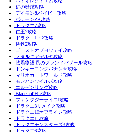
バイオレクイエム攻略
紅の砂漠攻略
デイモン&ベイビー攻略
ポケモンZA攻略
ドラクエ7攻略
仁王3攻略
ドラクエ1・2攻略
桃鉄2攻略
ゴーストオブヨウテイ攻略
メタルギアデルタ攻略
牧場物語 風のグランドバザール攻略
ドンキーコングバナンザ攻略
マリオカートワールド攻略
モンハンワイルズ攻略
エルデンリング攻略
Blades of Fire攻略
ファンタジーライフi攻略
ドラクエ3リメイク攻略
ドラクエ10オフライン攻略
ドラクエ11攻略
ドラクエモンスターズ3攻略
ドラクエ6攻略