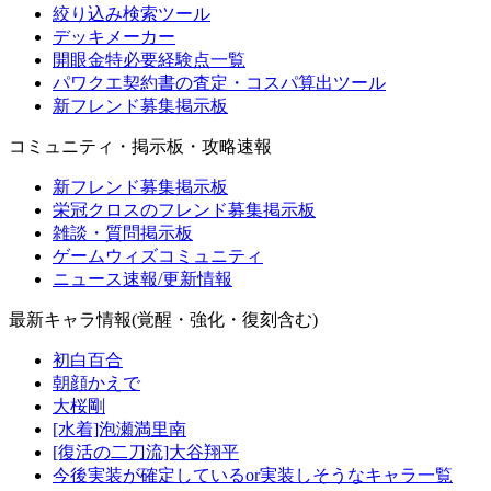
絞り込み検索ツール
デッキメーカー
開眼金特必要経験点一覧
パワクエ契約書の査定・コスパ算出ツール
新フレンド募集掲示板
コミュニティ・掲示板・攻略速報
新フレンド募集掲示板
栄冠クロスのフレンド募集掲示板
雑談・質問掲示板
ゲームウィズコミュニティ
ニュース速報/更新情報
最新キャラ情報(覚醒・強化・復刻含む)
初白百合
朝顔かえで
大桜剛
[水着]泡瀬満里南
[復活の二刀流]大谷翔平
今後実装が確定しているor実装しそうなキャラ一覧