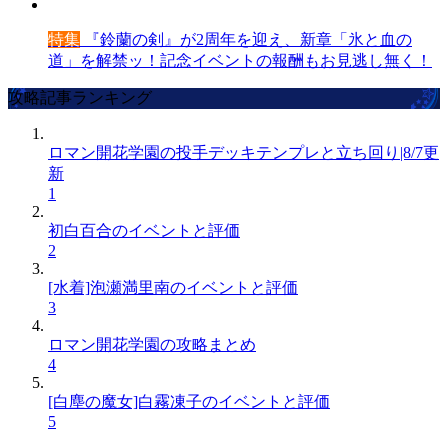
特集
『鈴蘭の剣』が2周年を迎え、新章「氷と血の
道」を解禁ッ！記念イベントの報酬もお見逃し無く！
攻略記事ランキング
ロマン開花学園の投手デッキテンプレと立ち回り|8/7更
新
1
初白百合のイベントと評価
2
[水着]泡瀬満里南のイベントと評価
3
ロマン開花学園の攻略まとめ
4
[白塵の魔女]白霧凍子のイベントと評価
5