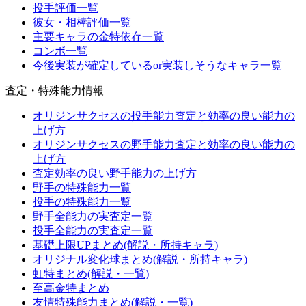
投手評価一覧
彼女・相棒評価一覧
主要キャラの金特依存一覧
コンボ一覧
今後実装が確定しているor実装しそうなキャラ一覧
査定・特殊能力情報
オリジンサクセスの投手能力査定と効率の良い能力の
上げ方
オリジンサクセスの野手能力査定と効率の良い能力の
上げ方
査定効率の良い野手能力の上げ方
野手の特殊能力一覧
投手の特殊能力一覧
野手全能力の実査定一覧
投手全能力の実査定一覧
基礎上限UPまとめ(解説・所持キャラ)
オリジナル変化球まとめ(解説・所持キャラ)
虹特まとめ(解説・一覧)
至高金特まとめ
友情特殊能力まとめ(解説・一覧)