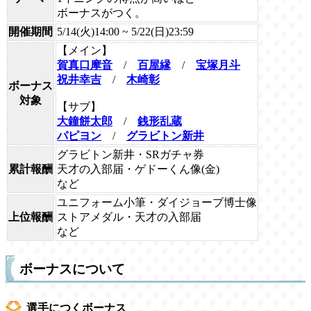
ボーナスがつく。
開催期間
5/14(火)14:00 ~ 5/22(日)23:59
【メイン】
賀真口摩音
/
百屋縁
/
宝塚月斗
祝井幸吉
/
木崎彰
ボーナス
対象
【サブ】
大鐘餅太郎
/
銭形乱蔵
パピヨン
/
グラビトン新井
グラビトン新井・SRガチャ券
累計報酬
天才の入部届・ゲドーくん像(金)
など
ユニフォーム小筆・ダイジョーブ博士像
上位報酬
ストアメダル・天才の入部届
など
ボーナスについて
選手につくボーナス