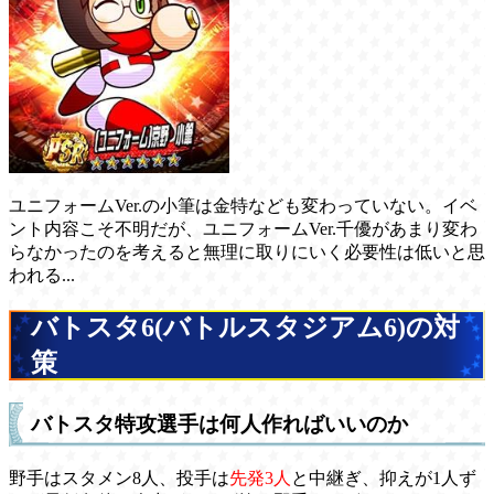
ユニフォームVer.の小筆は金特なども変わっていない。イベ
ント内容こそ不明だが、ユニフォームVer.千優があまり変わ
らなかったのを考えると無理に取りにいく必要性は低いと思
われる...
バトスタ6(バトルスタジアム6)の対
策
バトスタ特攻選手は何人作ればいいのか
野手はスタメン8人、投手は
先発3人
と中継ぎ、抑えが1人ず