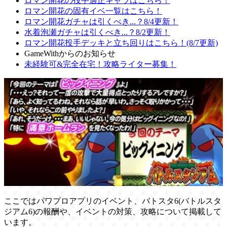
ロマン開花の投手適正キャラはこちら！
ロマン開花の固有イベ一覧はこちら！
ロマン開花ガチャは引くべき...？8/4更新！
水着泡瀬ガチャは引くべき...？8/2更新！
ロマン開花投手デッキと立ち回りはこちら！(8/7更新)
GameWithからのお知らせ
未経験可&完全在宅！攻略ライター募集！
ここではパワプロアプリのイベント、バトスタ6(バトルスタ
ジアム6)の報酬や、イベントの対策、攻略について掲載して
います。