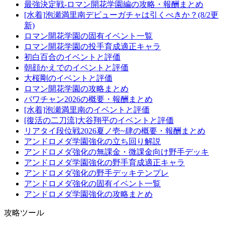
最強決定戦-ロマン開花学園編の攻略・報酬まとめ
[水着]泡瀬満里南デビューガチャは引くべきか？(8/2更
新)
ロマン開花学園の固有イベント一覧
ロマン開花学園の投手育成適正キャラ
初白百合のイベントと評価
朝顔かえでのイベントと評価
大桜剛のイベントと評価
ロマン開花学園の攻略まとめ
パワチャン2026の概要・報酬まとめ
[水着]泡瀬満里南のイベントと評価
[復活の二刀流]大谷翔平のイベントと評価
リアタイ段位戦2026夏ノ壱~肆の概要・報酬まとめ
アンドロメダ学園強化の立ち回り解説
アンドロメダ強化の無課金・微課金向け野手デッキ
アンドロメダ学園強化の野手育成適正キャラ
アンドロメダ強化の野手デッキテンプレ
アンドロメダ強化の固有イベント一覧
アンドロメダ学園強化の攻略まとめ
攻略ツール