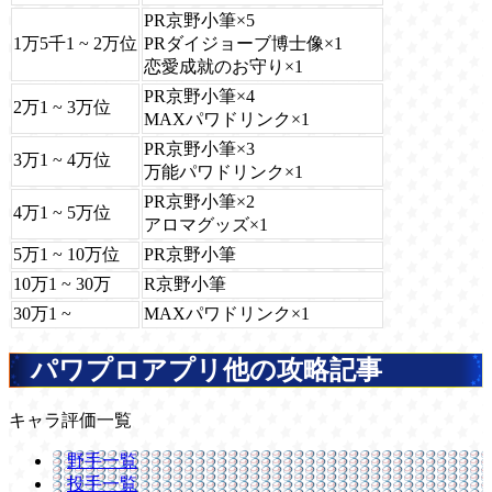
PR京野小筆×5
1万5千1 ~ 2万位
PRダイジョーブ博士像×1
恋愛成就のお守り×1
PR京野小筆×4
2万1 ~ 3万位
MAXパワドリンク×1
PR京野小筆×3
3万1 ~ 4万位
万能パワドリンク×1
PR京野小筆×2
4万1 ~ 5万位
アロマグッズ×1
5万1 ~ 10万位
PR京野小筆
10万1 ~ 30万
R京野小筆
30万1 ~
MAXパワドリンク×1
パワプロアプリ他の攻略記事
キャラ評価一覧
野手一覧
投手一覧