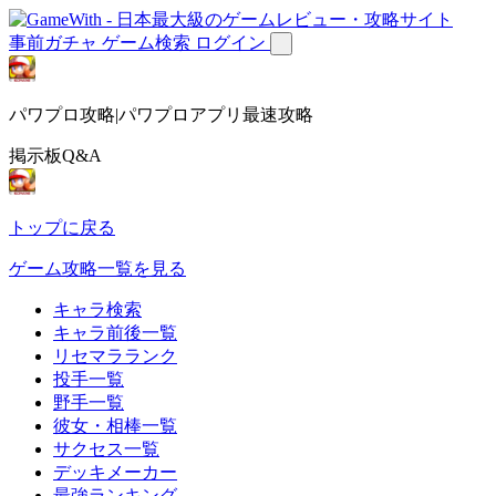
事前ガチャ
ゲーム検索
ログイン
パワプロ攻略|パワプロアプリ最速攻略
掲示板Q&A
トップに戻る
ゲーム攻略一覧を見る
キャラ検索
キャラ前後一覧
リセマラランク
投手一覧
野手一覧
彼女・相棒一覧
サクセス一覧
デッキメーカー
最強ランキング