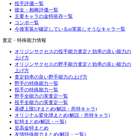
投手評価一覧
彼女・相棒評価一覧
主要キャラの金特依存一覧
コンボ一覧
今後実装が確定しているor実装しそうなキャラ一覧
査定・特殊能力情報
オリジンサクセスの投手能力査定と効率の良い能力の
上げ方
オリジンサクセスの野手能力査定と効率の良い能力の
上げ方
査定効率の良い野手能力の上げ方
野手の特殊能力一覧
投手の特殊能力一覧
野手全能力の実査定一覧
投手全能力の実査定一覧
基礎上限UPまとめ(解説・所持キャラ)
オリジナル変化球まとめ(解説・所持キャラ)
虹特まとめ(解説・一覧)
至高金特まとめ
友情特殊能力まとめ(解説・一覧)