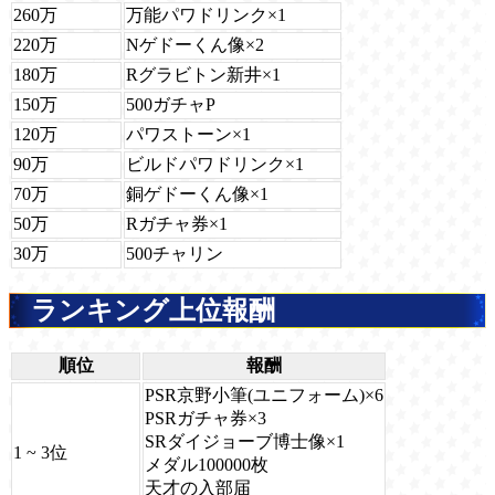
260万
万能パワドリンク×1
220万
Nゲドーくん像×2
180万
Rグラビトン新井×1
150万
500ガチャP
120万
パワストーン×1
90万
ビルドパワドリンク×1
70万
銅ゲドーくん像×1
50万
Rガチャ券×1
30万
500チャリン
ランキング上位報酬
順位
報酬
PSR京野小筆(ユニフォーム)×6
PSRガチャ券×3
SRダイジョーブ博士像×1
1 ~ 3位
メダル100000枚
天才の入部届