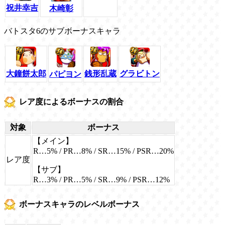
祝井幸吉
木崎彰
バトスタ6のサブボーナスキャラ
グラビトン
大鐘餅太郎
銭形乱蔵
パピヨン
レア度によるボーナスの割合
対象
ボーナス
【メイン】
R…5% / PR…8% / SR…15% / PSR…20%
レア度
【サブ】
R…3% / PR…5% / SR…9% / PSR…12%
ボーナスキャラのレベルボーナス