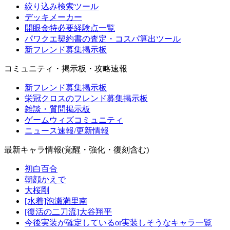
絞り込み検索ツール
デッキメーカー
開眼金特必要経験点一覧
パワクエ契約書の査定・コスパ算出ツール
新フレンド募集掲示板
コミュニティ・掲示板・攻略速報
新フレンド募集掲示板
栄冠クロスのフレンド募集掲示板
雑談・質問掲示板
ゲームウィズコミュニティ
ニュース速報/更新情報
最新キャラ情報(覚醒・強化・復刻含む)
初白百合
朝顔かえで
大桜剛
[水着]泡瀬満里南
[復活の二刀流]大谷翔平
今後実装が確定しているor実装しそうなキャラ一覧