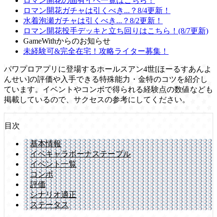
ロマン開花の固有イベ一覧はこちら！
ロマン開花ガチャは引くべき...？8/4更新！
水着泡瀬ガチャは引くべき...？8/2更新！
ロマン開花投手デッキと立ち回りはこちら！(8/7更新)
GameWithからのお知らせ
未経験可&完全在宅！攻略ライター募集！
パワプロアプリに登場するホールスアン4世[ほーるすあんよ
んせい]の評価や入手できる特殊能力・金特のコツを紹介し
ています。イベントやコンボで得られる経験点の数値なども
掲載しているので、サクセスの参考にしてください。
目次
基本情報
イベキャラボーナステーブル
イベント一覧
コンボ
評価
シナリオ適正
ステータス