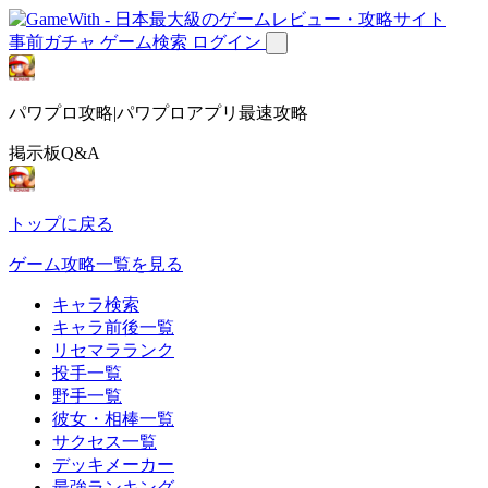
事前ガチャ
ゲーム検索
ログイン
パワプロ攻略|パワプロアプリ最速攻略
掲示板Q&A
トップに戻る
ゲーム攻略一覧を見る
キャラ検索
キャラ前後一覧
リセマラランク
投手一覧
野手一覧
彼女・相棒一覧
サクセス一覧
デッキメーカー
最強ランキング