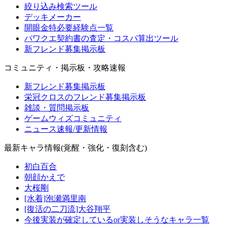
絞り込み検索ツール
デッキメーカー
開眼金特必要経験点一覧
パワクエ契約書の査定・コスパ算出ツール
新フレンド募集掲示板
コミュニティ・掲示板・攻略速報
新フレンド募集掲示板
栄冠クロスのフレンド募集掲示板
雑談・質問掲示板
ゲームウィズコミュニティ
ニュース速報/更新情報
最新キャラ情報(覚醒・強化・復刻含む)
初白百合
朝顔かえで
大桜剛
[水着]泡瀬満里南
[復活の二刀流]大谷翔平
今後実装が確定しているor実装しそうなキャラ一覧