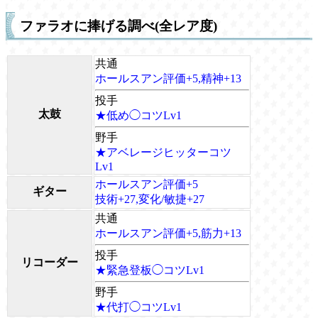
ファラオに捧げる調べ(全レア度)
共通
ホールスアン評価+5,精神+13
投手
太鼓
★低め◯コツLv1
野手
★アベレージヒッターコツ
Lv1
ホールスアン評価+5
ギター
技術+27,変化/敏捷+27
共通
ホールスアン評価+5,筋力+13
投手
リコーダー
★緊急登板◯コツLv1
野手
★代打◯コツLv1