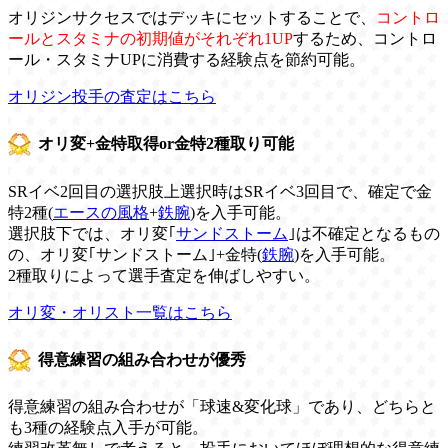
オリジンサクセスではデッキにセットすることで、
コントロ
ールとスタミナの初期値がそれぞれ1UP
するため、コントロ
ール・スタミナUPに消費する経験点を節約可能。
オリジン投手の査定はこちら
オリ変+金特取得or金特2種取り可能
SRイベ2回目の選択肢上選択時はSRイベ3回目で、確定で金
特2種(
エースの風格
+
鉄腕
)を入手可能。
選択肢下では、オリ変｢
サンドストーム
｣は不確定となるもの
の、オリ変｢サンドストーム｣+金特(
鉄腕
)を入手可能。
2種取りによって選手査定を伸ばしやすい。
オリ変・オリスト一覧はこちら
得意練習の組み合わせが優秀
得意練習の組み合わせが「球速&変化球」であり、どちらと
も3種の経験点入手が可能。