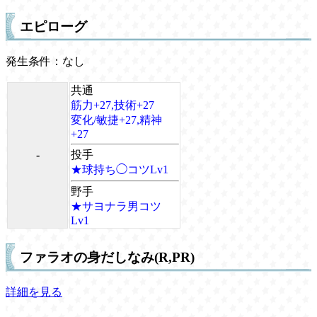
エピローグ
発生条件：なし
共通
筋力+27,技術+27
変化/敏捷+27,精神
+27
-
投手
★球持ち◯コツLv1
野手
★サヨナラ男コツ
Lv1
ファラオの身だしなみ(R,PR)
詳細を見る