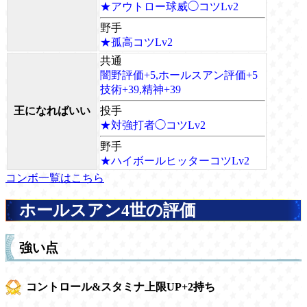
★アウトロー球威◯コツLv2
野手
★孤高コツLv2
共通
闇野評価+5,ホールスアン評価+5
技術+39,精神+39
王になればいい
投手
★対強打者◯コツLv2
野手
★ハイボールヒッターコツLv2
コンボ一覧はこちら
ホールスアン4世の評価
強い点
コントロール&スタミナ上限UP+2持ち