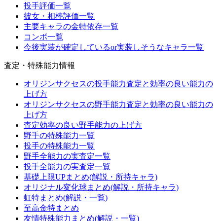
投手評価一覧
彼女・相棒評価一覧
主要キャラの金特依存一覧
コンボ一覧
今後実装が確定しているor実装しそうなキャラ一覧
査定・特殊能力情報
オリジンサクセスの投手能力査定と効率の良い能力の
上げ方
オリジンサクセスの野手能力査定と効率の良い能力の
上げ方
査定効率の良い野手能力の上げ方
野手の特殊能力一覧
投手の特殊能力一覧
野手全能力の実査定一覧
投手全能力の実査定一覧
基礎上限UPまとめ(解説・所持キャラ)
オリジナル変化球まとめ(解説・所持キャラ)
虹特まとめ(解説・一覧)
至高金特まとめ
友情特殊能力まとめ(解説・一覧)