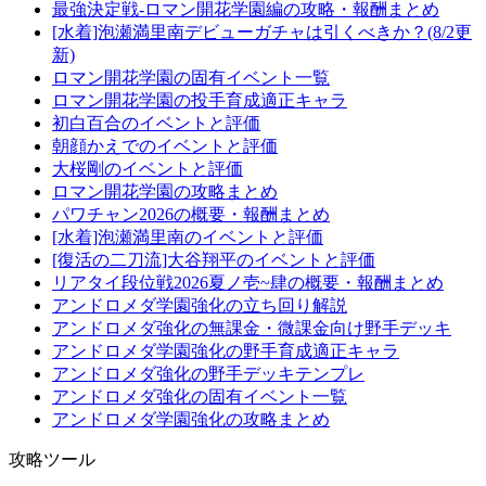
最強決定戦-ロマン開花学園編の攻略・報酬まとめ
[水着]泡瀬満里南デビューガチャは引くべきか？(8/2更
新)
ロマン開花学園の固有イベント一覧
ロマン開花学園の投手育成適正キャラ
初白百合のイベントと評価
朝顔かえでのイベントと評価
大桜剛のイベントと評価
ロマン開花学園の攻略まとめ
パワチャン2026の概要・報酬まとめ
[水着]泡瀬満里南のイベントと評価
[復活の二刀流]大谷翔平のイベントと評価
リアタイ段位戦2026夏ノ壱~肆の概要・報酬まとめ
アンドロメダ学園強化の立ち回り解説
アンドロメダ強化の無課金・微課金向け野手デッキ
アンドロメダ学園強化の野手育成適正キャラ
アンドロメダ強化の野手デッキテンプレ
アンドロメダ強化の固有イベント一覧
アンドロメダ学園強化の攻略まとめ
攻略ツール