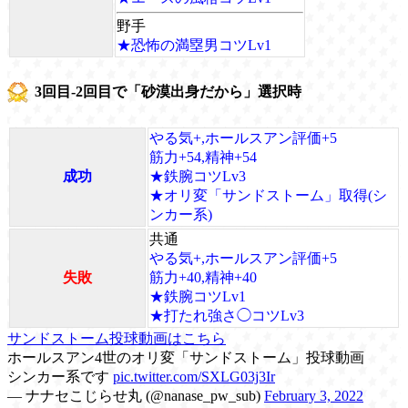
野手
★恐怖の満塁男コツLv1
3回目-2回目で「砂漠出身だから」選択時
やる気+,ホールスアン評価+5
筋力+54,精神+54
成功
★鉄腕コツLv3
★オリ変「サンドストーム」取得(シ
ンカー系)
共通
やる気+,ホールスアン評価+5
失敗
筋力+40,精神+40
★鉄腕コツLv1
★打たれ強さ◯コツLv3
サンドストーム投球動画はこちら
ホールスアン4世のオリ変「サンドストーム」投球動画
シンカー系です
pic.twitter.com/SXLG03j3Ir
— ナナセこじらせ丸 (@nanase_pw_sub)
February 3, 2022