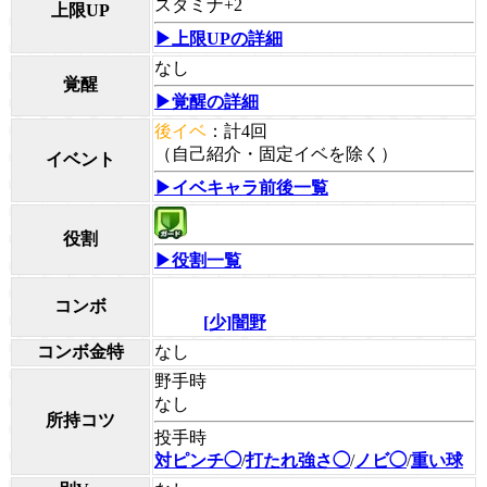
スタミナ+2
上限UP
▶上限UPの詳細
なし
覚醒
▶覚醒の詳細
後イベ
：計4回
（自己紹介・固定イベを除く）
イベント
▶イベキャラ前後一覧
役割
▶役割一覧
コンボ
[少]闇野
コンボ金特
なし
野手時
なし
所持コツ
投手時
対ピンチ◯
/
打たれ強さ◯
/
ノビ◯
/
重い球