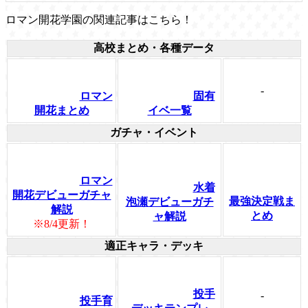
ロマン開花学園の関連記事はこちら！
高校まとめ・各種データ
-
ロマン
固有
開花まとめ
イベ一覧
ガチャ・イベント
ロマン
水着
開花デビューガチャ
最強決定戦ま
泡瀬デビューガチ
解説
とめ
ャ解説
※8/4更新！
適正キャラ・デッキ
投手
-
投手育