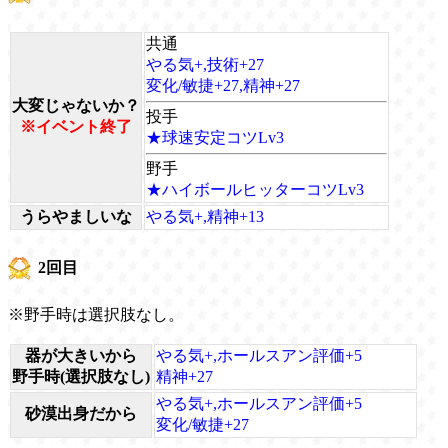
共通
やる気+,技術+27
変化/敏捷+27,精神+27
大変じゃないか？
投手
※イベント終了
★球速安定コツLv3
野手
★ハイボールヒッターコツLv3
うらやましいな
やる気+,精神+13
2回目
※野手時は選択肢なし。
器が大きいから
やる気+,ホールスアン評価+5
野手時(選択肢なし)
精神+27
やる気+,ホールスアン評価+5
砂漠出身だから
変化/敏捷+27