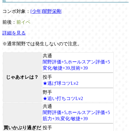
コンボ対象：
[少年]闇野栄剛
前後：
前イベ
詳細を見る
※通常闇野では発生しないので注意。
共通
闇野評価+5,ホールスアン評価+5
変化/敏捷+39,技術+39
じゃあオレは？
投手
★逃げ球コツLv2
野手
★追い打ちコツLv2
共通
闇野評価+5,ホールスアン評価+5
筋力+39,変化/敏捷+39
買いかぶり過ぎだ
投手