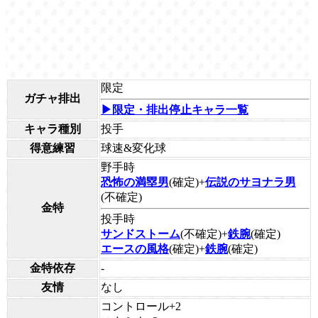
限定
ガチャ排出
▶限定・排出停止キャラ一覧
キャラ種別
投手
得意練習
球速&変化球
野手時
恐怖の満塁男
(確定)+
伝説のサヨナラ男
(不確定)
金特
投手時
サンドストーム
(不確定)+
鉄腕
(確定)
エースの風格
(確定)+
鉄腕
(確定)
金特依存
-
友情
なし
コントロール+2