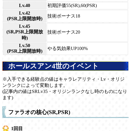
Lv.40
初期評価55(SR),60(PSR)
Lv.42
技術ボーナス18
(PSR上限開放時)
Lv.45
(SR,PSR上限開放
技術ボーナス20
時)
Lv.50
やる気効果UP100%
(PSR上限開放時)
ホールスアン4世のイベント
※入手できる経験点の値はキャラレアリティ・Lv・オリジ
ンランクによって変動します。
(記事内の値はSRLv35・オリジンランクなし時のものになり
ます)
ファラオの核心(SR,PSR)
1回目