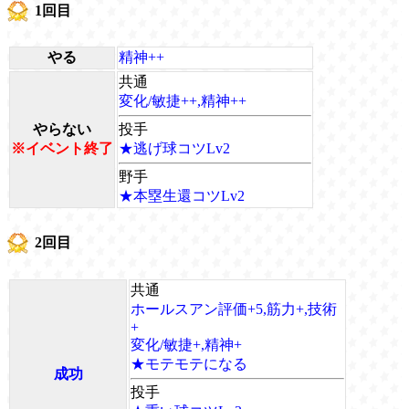
1回目
やる
精神++
共通
変化/敏捷++,精神++
やらない
投手
※イベント終了
★逃げ球コツLv2
野手
★本塁生還コツLv2
2回目
共通
ホールスアン評価+5,筋力+,技術
+
変化/敏捷+,精神+
★モテモテになる
成功
投手