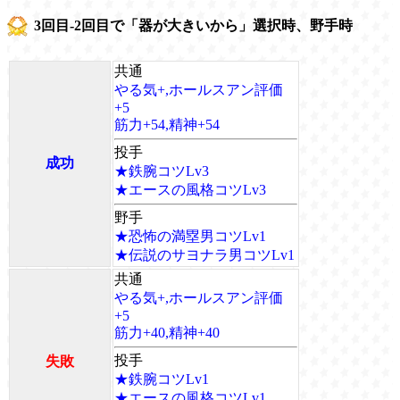
3回目-2回目で「器が大きいから」選択時、野手時
共通
やる気+,ホールスアン評価
+5
筋力+54,精神+54
投手
成功
★鉄腕コツLv3
★エースの風格コツLv3
野手
★恐怖の満塁男コツLv1
★伝説のサヨナラ男コツLv1
共通
やる気+,ホールスアン評価
+5
筋力+40,精神+40
投手
失敗
★鉄腕コツLv1
★エースの風格コツLv1