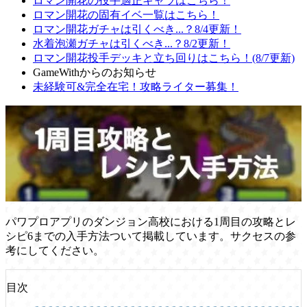
ロマン開花の投手適正キャラはこちら！
ロマン開花の固有イベ一覧はこちら！
ロマン開花ガチャは引くべき...？8/4更新！
水着泡瀬ガチャは引くべき...？8/2更新！
ロマン開花投手デッキと立ち回りはこちら！(8/7更新)
GameWithからのお知らせ
未経験可&完全在宅！攻略ライター募集！
パワプロアプリのダンジョン高校における1周目の攻略とレ
シピ6までの入手方法ついて掲載しています。サクセスの参
考にしてください。
目次