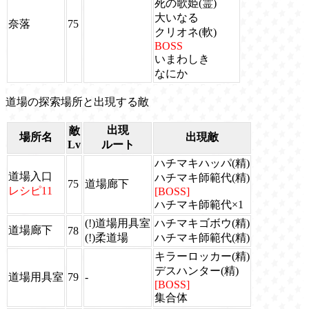
死の歌姫(霊)
大いなる
奈落
75
クリオネ(軟)
BOSS
いまわしき
なにか
道場の探索場所と出現する敵
出現
敵
場所名
出現敵
Lv
ルート
ハチマキハッパ(精)
道場入口
ハチマキ師範代(精)
75
道場廊下
レシピ11
[BOSS]
ハチマキ師範代×1
(!)道場用具室
ハチマキゴボウ(精)
道場廊下
78
(!)柔道場
ハチマキ師範代(精)
キラーロッカー(精)
デスハンター(精)
道場用具室
79
-
[BOSS]
集合体