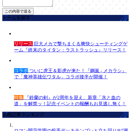
ゲームを探す
リリース
巨大メカで撃ちまくる爽快シューティングゲ
ーム『終末のタイタン：ラストラッシュ』リリース！
コラボ
ついに虎王＆影虎が来た！『鋼嵐 - メカラシ』
で「魔神英雄伝ワタル」コラボ後半が開催！
特集
『鈴蘭の剣』が2周年を迎え、新章「氷と血の
道」を解禁ッ！記念イベントの報酬もお見逃し無く！
攻略記事ランキング
ロマン開花学園の投手デッキテンプレと立ち回り|8/7更