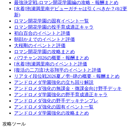
最強決定戦-ロマン開花学園編の攻略・報酬まとめ
[水着]泡瀬満里南デビューガチャは引くべきか？(8/2更
新)
ロマン開花学園の固有イベント一覧
ロマン開花学園の投手育成適正キャラ
初白百合のイベントと評価
朝顔かえでのイベントと評価
大桜剛のイベントと評価
ロマン開花学園の攻略まとめ
パワチャン2026の概要・報酬まとめ
[水着]泡瀬満里南のイベントと評価
[復活の二刀流]大谷翔平のイベントと評価
リアタイ段位戦2026夏ノ壱~肆の概要・報酬まとめ
アンドロメダ学園強化の立ち回り解説
アンドロメダ強化の無課金・微課金向け野手デッキ
アンドロメダ学園強化の野手育成適正キャラ
アンドロメダ強化の野手デッキテンプレ
アンドロメダ強化の固有イベント一覧
アンドロメダ学園強化の攻略まとめ
攻略ツール