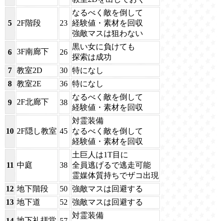
なるべく敵を倒して
5
2F階段
23
経験値・素材を回収
強敵マスは狙わない
黒い女に負けても
3F南廊下
6
26
探索は成功
7
教室2D
30
特になし
8
教室2E
36
特になし
なるべく敵を倒して
2F北廊下
9
38
経験値・素材を回収
対霊装備
10
2F隠し教室
45
なるべく敵を倒して
経験値・素材を回収
土巨人は1T目に
11
中庭
38
全員逃げるで逃走可能
霊媒体質持ちでザコ出現
12
地下階段
50
強敵マスは回避する
13
地下道
52
強敵マスは回避する
対霊装備
地下礼拝堂
14
57