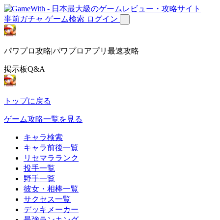
事前ガチャ
ゲーム検索
ログイン
パワプロ攻略|パワプロアプリ最速攻略
掲示板Q&A
トップに戻る
ゲーム攻略一覧を見る
キャラ検索
キャラ前後一覧
リセマラランク
投手一覧
野手一覧
彼女・相棒一覧
サクセス一覧
デッキメーカー
最強ランキング