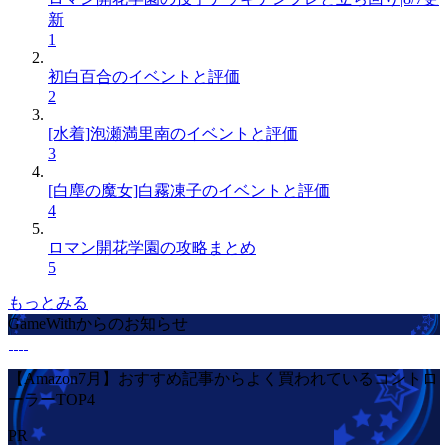
新
1
初白百合のイベントと評価
2
[水着]泡瀬満里南のイベントと評価
3
[白塵の魔女]白霧凍子のイベントと評価
4
ロマン開花学園の攻略まとめ
5
もっとみる
GameWithからのお知らせ
【Amazon7月】おすすめ記事からよく買われているコントロ
ーラーTOP4
PR