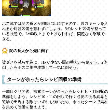
ボス戦では闇の番犬が同時に出現するので、霊力キャラを入
れるか対霊装備を忘れずにしよう。5のレシピ装備が整って
いる状態で、Lv60以上まで上げられれば、問題なく撃破で
きる。
闇の番犬から先に倒す
被ダメを減らす為に、HPが少ない闇の番犬から倒そう。2体
倒したらボスに集中攻撃して一気に倒そう。
ターンが余ったらレシピ回収の準備
一周目クリア後、探索ターンが余ったらレシピ10・11回収の
準備をしよう。レシピ10・11の回収で行く必要のある異界と
道場で出現する敵はいずれも強いため、余ったターンで素材
を集めて装備を整えよう。