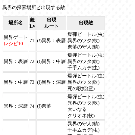
異界の探索場所と出現する敵
出現
敵
場所名
出現敵
Lv
ルート
爆弾ビートル(虫)
異界ゲート
71
(!)異界：表層
異界のツタ(軟)
レシピ10
奈落の守人(精)
爆弾ビートル(虫)
異界：表層
72
(!)異界：中層
異界のツタ(軟)
千手ムカデ(虫)
爆弾ビートル(虫)
異界：中層
73
(!)異界：深層
異界のツタ(軟)
死の歌姫(霊)
爆弾ビートル(虫)
異界のツタ(軟)
異界：深層
(!)奈落
74
大いなる
クリオネ(軟)
異界の守人(精)
千手ムカデ(虫)