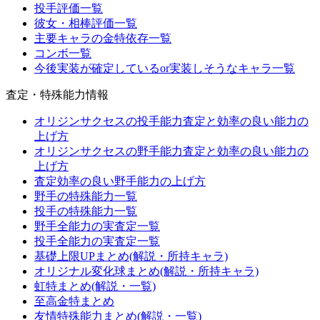
投手評価一覧
彼女・相棒評価一覧
主要キャラの金特依存一覧
コンボ一覧
今後実装が確定しているor実装しそうなキャラ一覧
査定・特殊能力情報
オリジンサクセスの投手能力査定と効率の良い能力の
上げ方
オリジンサクセスの野手能力査定と効率の良い能力の
上げ方
査定効率の良い野手能力の上げ方
野手の特殊能力一覧
投手の特殊能力一覧
野手全能力の実査定一覧
投手全能力の実査定一覧
基礎上限UPまとめ(解説・所持キャラ)
オリジナル変化球まとめ(解説・所持キャラ)
虹特まとめ(解説・一覧)
至高金特まとめ
友情特殊能力まとめ(解説・一覧)