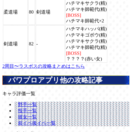
ハチマキサクラ(精)
ハチマキ師範代(精)
柔道場
80
剣道場
[BOSS]
ハチマキ師範代×2
ハチマキハッパ(精)
ハチマキゴボウ(精)
ハチマキサクラ(精)
剣道場
82
-
ハチマキ師範代(精)
[BOSS]
？？？？(赤い女)
2周目〜ラスボスの攻略まとめはこちら
パワプロアプリ他の攻略記事
キャラ評価一覧
野手一覧
投手一覧
彼女一覧
前イベ後イベ一覧