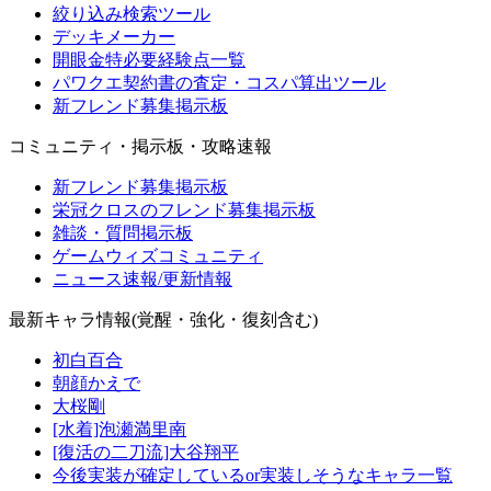
絞り込み検索ツール
デッキメーカー
開眼金特必要経験点一覧
パワクエ契約書の査定・コスパ算出ツール
新フレンド募集掲示板
コミュニティ・掲示板・攻略速報
新フレンド募集掲示板
栄冠クロスのフレンド募集掲示板
雑談・質問掲示板
ゲームウィズコミュニティ
ニュース速報/更新情報
最新キャラ情報(覚醒・強化・復刻含む)
初白百合
朝顔かえで
大桜剛
[水着]泡瀬満里南
[復活の二刀流]大谷翔平
今後実装が確定しているor実装しそうなキャラ一覧