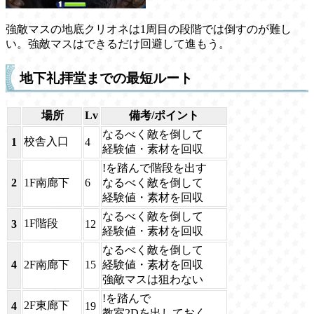
強敵マスの地底クリオネは1周目の段階では倒すのが難し
い。強敵マスはできるだけ回避して進もう。
地下礼拝堂までの最短ルート
場所
Lv
備考/ポイント
なるべく敵を倒して
校舎入口
1
4
経験値・素材を回収
!を踏んで階段を出す
2
1F南廊下
6
なるべく敵を倒して
経験値・素材を回収
なるべく敵を倒して
1F階段
3
12
経験値・素材を回収
なるべく敵を倒して
4
2F南廊下
15
経験値・素材を回収
強敵マスは狙わない
!を踏んで
2F東廊下
4
19
教室2Dを出しておく