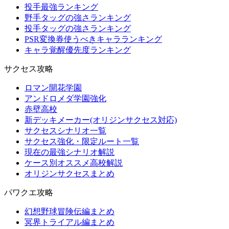
投手最強ランキング
野手タッグの強さランキング
投手タッグの強さランキング
PSR変換券使うべきキャラランキング
キャラ覚醒優先度ランキング
サクセス攻略
ロマン開花学園
アンドロメダ学園強化
赤壁高校
新デッキメーカー(オリジンサクセス対応)
サクセスシナリオ一覧
サクセス強化・限定ルート一覧
現在の最強シナリオ解説
ケース別オススメ高校解説
オリジンサクセスまとめ
パワクエ攻略
幻想野球冒険伝編まとめ
冥界トライアル編まとめ