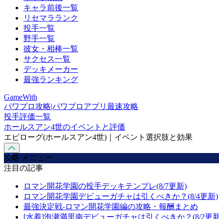
キャラ前後一覧
リセマラランク
投手一覧
野手一覧
彼女・相棒一覧
サクセス一覧
デッキメーカー
最強ランキング
GameWith
パワプロ攻略|パワプロアプリ最速攻略
投手評価一覧
ホールスアン4世のイベントと評価
エピローグ(ホールスアン4世)｜イベント選択肢と効果
攻略 メニュー
注目の記事
ロマン開花学園の投手デッキテンプレ(8/7更新)
ロマン開花学園デビューガチャは引くべきか？(8/4更新)
最強決定戦-ロマン開花学園編の攻略・報酬まとめ
[水着]泡瀬満里南デビューガチャは引くべきか？(8/2更新