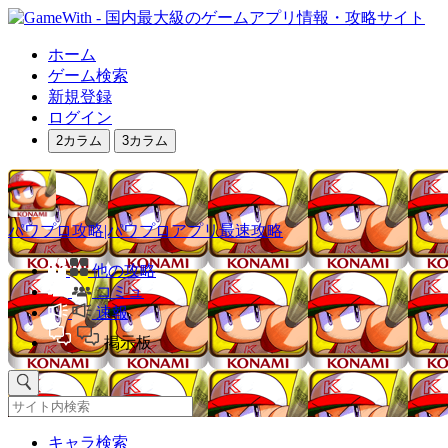
ホーム
ゲーム検索
新規登録
ログイン
2カラム
3カラム
パワプロ攻略|パワプロアプリ最速攻略
他の攻略
コミュ
速報
掲示板
キャラ検索