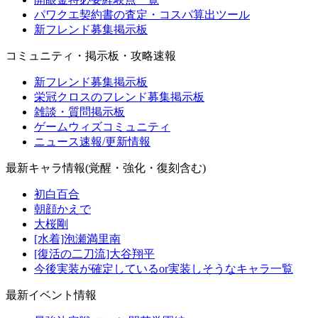
パワクエ契約書の査定・コスパ算出ツール
新フレンド募集掲示板
コミュニティ・掲示板・攻略速報
新フレンド募集掲示板
栄冠クロスのフレンド募集掲示板
雑談・質問掲示板
ゲームウィズコミュニティ
ニュース速報/更新情報
最新キャラ情報(覚醒・強化・復刻含む)
初白百合
朝顔かえで
大桜剛
[水着]泡瀬満里南
[復活の二刀流]大谷翔平
今後実装が確定しているor実装しそうなキャラ一覧
最新イベント情報