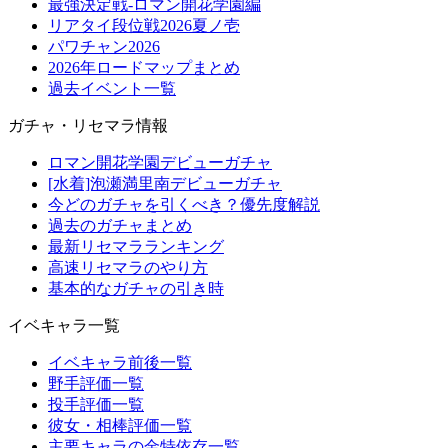
最強決定戦-ロマン開花学園編
リアタイ段位戦2026夏ノ壱
パワチャン2026
2026年ロードマップまとめ
過去イベント一覧
ガチャ・リセマラ情報
ロマン開花学園デビューガチャ
[水着]泡瀬満里南デビューガチャ
今どのガチャを引くべき？優先度解説
過去のガチャまとめ
最新リセマラランキング
高速リセマラのやり方
基本的なガチャの引き時
イベキャラ一覧
イベキャラ前後一覧
野手評価一覧
投手評価一覧
彼女・相棒評価一覧
主要キャラの金特依存一覧