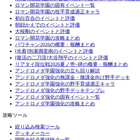
ロマン開花学園の固有イベント一覧
ロマン開花学園の投手育成適正キャラ
初白百合のイベントと評価
朝顔かえでのイベントと評価
大桜剛のイベントと評価
ロマン開花学園の攻略まとめ
パワチャン2026の概要・報酬まとめ
[水着]泡瀬満里南のイベントと評価
[復活の二刀流]大谷翔平のイベントと評価
リアタイ段位戦2026夏ノ壱~肆の概要・報酬まとめ
アンドロメダ学園強化の立ち回り解説
アンドロメダ強化の無課金・微課金向け野手デッキ
アンドロメダ学園強化の野手育成適正キャラ
アンドロメダ強化の野手デッキテンプレ
アンドロメダ強化の固有イベント一覧
アンドロメダ学園強化の攻略まとめ
攻略ツール
絞り込み検索ツール
デッキメーカー
開眼金特必要経験点一覧