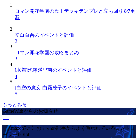
ロマン開花学園の投手デッキテンプレと立ち回り|8/7更
新
1
初白百合のイベントと評価
2
ロマン開花学園の攻略まとめ
3
[水着]泡瀬満里南のイベントと評価
4
[白塵の魔女]白霧凍子のイベントと評価
5
もっとみる
GameWithからのお知らせ
【Amazon7月】おすすめ記事からよく買われているコントロ
ーラーTOP4