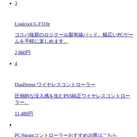
3
Logicool G F310r
コスパ抜群のロジクール製有線パッド。幅広いPCゲー
ムを手軽に楽しめます。
2,860円
4
DualSense ワイヤレスコントローラー
圧倒的な没入感を生むPS5純正ワイヤレスコントロー
ラー。
11,480円
PC/Steamコントローラーおすすめ20選はこちら