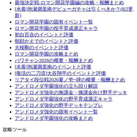
最強決定戦-ロマン開花学園編の攻略・報酬まとめ
[水着]泡瀬満里南デビューガチャは引くべきか？(8/2更
新)
ロマン開花学園の固有イベント一覧
ロマン開花学園の投手育成適正キャラ
初白百合のイベントと評価
朝顔かえでのイベントと評価
大桜剛のイベントと評価
ロマン開花学園の攻略まとめ
パワチャン2026の概要・報酬まとめ
[水着]泡瀬満里南のイベントと評価
[復活の二刀流]大谷翔平のイベントと評価
リアタイ段位戦2026夏ノ壱~肆の概要・報酬まとめ
アンドロメダ学園強化の立ち回り解説
アンドロメダ強化の無課金・微課金向け野手デッキ
アンドロメダ学園強化の野手育成適正キャラ
アンドロメダ強化の野手デッキテンプレ
アンドロメダ強化の固有イベント一覧
アンドロメダ学園強化の攻略まとめ
攻略ツール