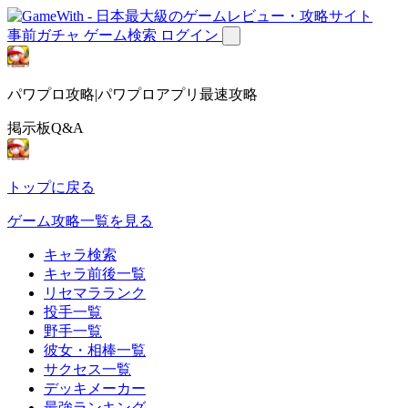
事前ガチャ
ゲーム検索
ログイン
パワプロ攻略|パワプロアプリ最速攻略
掲示板Q&A
トップに戻る
ゲーム攻略一覧を見る
キャラ検索
キャラ前後一覧
リセマラランク
投手一覧
野手一覧
彼女・相棒一覧
サクセス一覧
デッキメーカー
最強ランキング