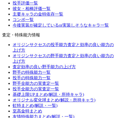
投手評価一覧
彼女・相棒評価一覧
主要キャラの金特依存一覧
コンボ一覧
今後実装が確定しているor実装しそうなキャラ一覧
査定・特殊能力情報
オリジンサクセスの投手能力査定と効率の良い能力の
上げ方
オリジンサクセスの野手能力査定と効率の良い能力の
上げ方
査定効率の良い野手能力の上げ方
野手の特殊能力一覧
投手の特殊能力一覧
野手全能力の実査定一覧
投手全能力の実査定一覧
基礎上限UPまとめ(解説・所持キャラ)
オリジナル変化球まとめ(解説・所持キャラ)
虹特まとめ(解説・一覧)
至高金特まとめ
友情特殊能力まとめ(解説・一覧)