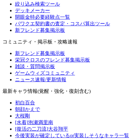
絞り込み検索ツール
デッキメーカー
開眼金特必要経験点一覧
パワクエ契約書の査定・コスパ算出ツール
新フレンド募集掲示板
コミュニティ・掲示板・攻略速報
新フレンド募集掲示板
栄冠クロスのフレンド募集掲示板
雑談・質問掲示板
ゲームウィズコミュニティ
ニュース速報/更新情報
最新キャラ情報(覚醒・強化・復刻含む)
初白百合
朝顔かえで
大桜剛
[水着]泡瀬満里南
[復活の二刀流]大谷翔平
今後実装が確定しているor実装しそうなキャラ一覧