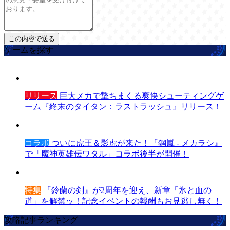
ゲームを探す
リリース
巨大メカで撃ちまくる爽快シューティングゲ
ーム『終末のタイタン：ラストラッシュ』リリース！
コラボ
ついに虎王＆影虎が来た！『鋼嵐 - メカラシ』
で「魔神英雄伝ワタル」コラボ後半が開催！
特集
『鈴蘭の剣』が2周年を迎え、新章「氷と血の
道」を解禁ッ！記念イベントの報酬もお見逃し無く！
攻略記事ランキング