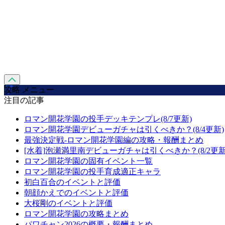
攻略 メニュー
注目の記事
ロマン開花学園の投手デッキテンプレ(8/7更新)
ロマン開花学園デビューガチャは引くべきか？(8/4更新)
最強決定戦-ロマン開花学園編の攻略・報酬まとめ
[水着]泡瀬満里南デビューガチャは引くべきか？(8/2更新
ロマン開花学園の固有イベント一覧
ロマン開花学園の投手育成適正キャラ
初白百合のイベントと評価
朝顔かえでのイベントと評価
大桜剛のイベントと評価
ロマン開花学園の攻略まとめ
パワチャン2026の概要・報酬まとめ