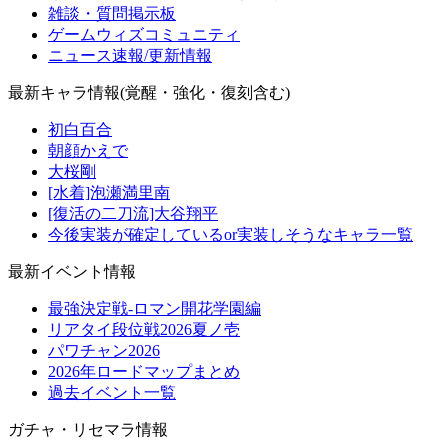
雑談・質問掲示板
ゲームウィズコミュニティ
ニュース速報/更新情報
最新キャラ情報(覚醒・強化・復刻含む)
初白百合
朝顔かえで
大桜剛
[水着]泡瀬満里南
[復活の二刀流]大谷翔平
今後実装が確定しているor実装しそうなキャラ一覧
最新イベント情報
最強決定戦-ロマン開花学園編
リアタイ段位戦2026夏ノ壱
パワチャン2026
2026年ロードマップまとめ
過去イベント一覧
ガチャ・リセマラ情報