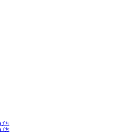
げ方
げ方