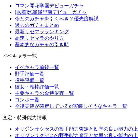
ロマン開花学園デビューガチャ
[水着]泡瀬満里南デビューガチャ
今どのガチャを引くべき？優先度解説
過去のガチャまとめ
最新リセマラランキング
高速リセマラのやり方
基本的なガチャの引き時
イベキャラ一覧
イベキャラ前後一覧
野手評価一覧
投手評価一覧
彼女・相棒評価一覧
主要キャラの金特依存一覧
コンボ一覧
今後実装が確定しているor実装しそうなキャラ一覧
査定・特殊能力情報
オリジンサクセスの投手能力査定と効率の良い能力の上
オリジンサクセスの野手能力査定と効率の良い能力の上