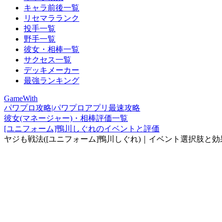
キャラ前後一覧
リセマラランク
投手一覧
野手一覧
彼女・相棒一覧
サクセス一覧
デッキメーカー
最強ランキング
GameWith
パワプロ攻略|パワプロアプリ最速攻略
彼女(マネージャー)・相棒評価一覧
[ユニフォーム]鴨川しぐれのイベントと評価
ヤジも戦法([ユニフォーム]鴨川しぐれ)｜イベント選択肢と効