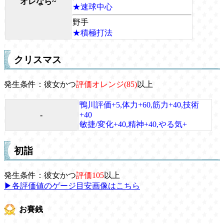
オレなら~
★速球中心
野手
★積極打法
クリスマス
発生条件：彼女かつ
評価オレンジ(85)
以上
鴨川評価+5,体力+60,筋力+40,技術
-
+40
敏捷/変化+40,精神+40,やる気+
初詣
発生条件：彼女かつ
評価105
以上
▶各評価値のゲージ目安画像はこちら
お賽銭