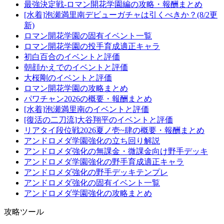
最強決定戦-ロマン開花学園編の攻略・報酬まとめ
[水着]泡瀬満里南デビューガチャは引くべきか？(8/2更
新)
ロマン開花学園の固有イベント一覧
ロマン開花学園の投手育成適正キャラ
初白百合のイベントと評価
朝顔かえでのイベントと評価
大桜剛のイベントと評価
ロマン開花学園の攻略まとめ
パワチャン2026の概要・報酬まとめ
[水着]泡瀬満里南のイベントと評価
[復活の二刀流]大谷翔平のイベントと評価
リアタイ段位戦2026夏ノ壱~肆の概要・報酬まとめ
アンドロメダ学園強化の立ち回り解説
アンドロメダ強化の無課金・微課金向け野手デッキ
アンドロメダ学園強化の野手育成適正キャラ
アンドロメダ強化の野手デッキテンプレ
アンドロメダ強化の固有イベント一覧
アンドロメダ学園強化の攻略まとめ
攻略ツール