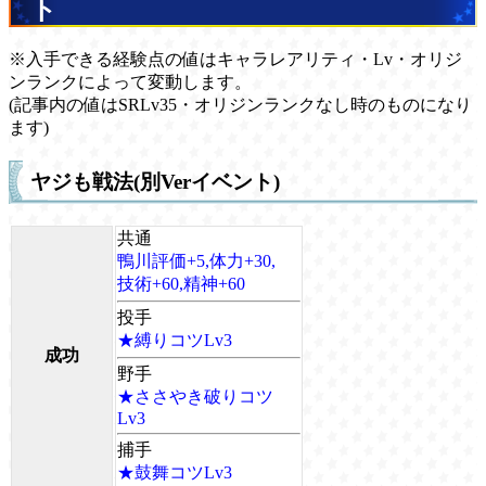
ト
※入手できる経験点の値はキャラレアリティ・Lv・オリジ
ンランクによって変動します。
(記事内の値はSRLv35・オリジンランクなし時のものになり
ます)
ヤジも戦法(別Verイベント)
共通
鴨川評価+5,体力+30,
技術+60,精神+60
投手
★縛りコツLv3
成功
野手
★ささやき破りコツ
Lv3
捕手
★鼓舞コツLv3