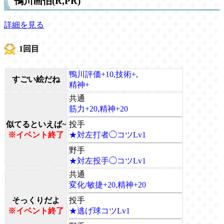
鴨川画伯(R,PR)
詳細を見る
1回目
鴨川評価+10,技術+,
すごい絵だね
精神+
共通
筋力+20,精神+20
似てるといえば~
投手
※イベント終了
★対左打者◯コツLv1
野手
★対左投手◯コツLv1
共通
変化/敏捷+20,精神+20
そっくりだよ
投手
※イベント終了
★逃げ球コツLv1