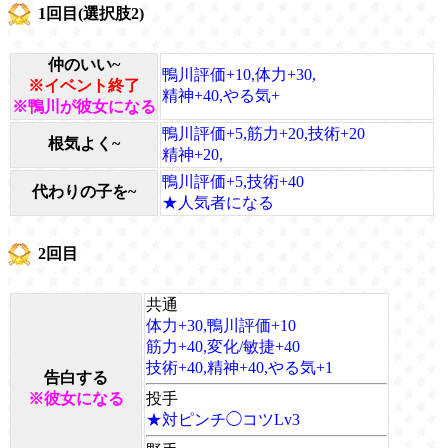
1回目(選択肢2)
仲のいい~
鴨川評価+10,体力+30,
※イベント終了
精神+40,やる気+
※鴨川が彼女になる
鴨川評価+5,筋力+20,技術+20
根気よく~
精神+20,
鴨川評価+5,技術+40
代わりの子を~
★人気者になる
2回目
共通
体力+30,鴨川評価+10
筋力+40,変化/敏捷+40
技術+40,精神+40,やる気+1
告白する
※彼女になる
投手
★対ピンチ◯コツLv3