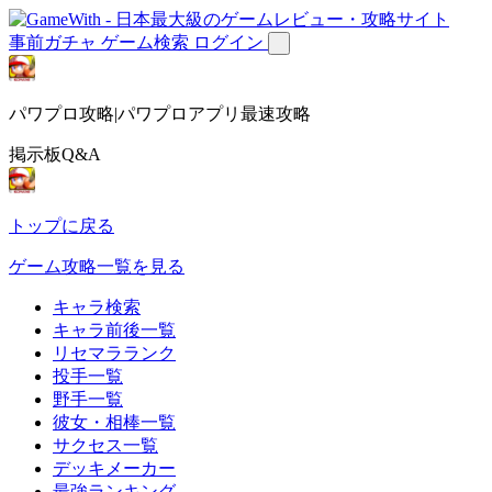
事前ガチャ
ゲーム検索
ログイン
パワプロ攻略|パワプロアプリ最速攻略
掲示板Q&A
トップに戻る
ゲーム攻略一覧を見る
キャラ検索
キャラ前後一覧
リセマラランク
投手一覧
野手一覧
彼女・相棒一覧
サクセス一覧
デッキメーカー
最強ランキング