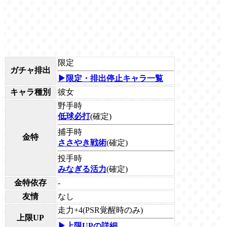
限定
ガチャ排出
▶限定・排出停止キャラ一覧
キャラ種別
彼女
野手時
低球必打
(確定)
捕手時
金特
ささやき戦術
(確定)
投手時
みなぎる活力
(確定)
金特依存
-
友情
なし
走力+4(PSR覚醒時のみ)
上限UP
▶上限UPの詳細