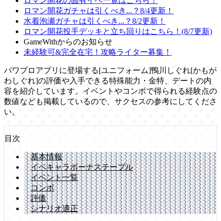
ロマン開花の固有イベ一覧はこちら！
ロマン開花ガチャは引くべき...？8/4更新！
水着泡瀬ガチャは引くべき...？8/2更新！
ロマン開花投手デッキと立ち回りはこちら！(8/7更新)
GameWithからのお知らせ
未経験可&完全在宅！攻略ライター募集！
パワプロアプリに登場する[ユニフォーム]鴨川しぐれ[かもが
わしぐれ]の評価や入手できる特殊能力・金特、デートの内
容を紹介しています。イベントやコンボで得られる経験点の
数値なども掲載しているので、サクセスの参考にしてくださ
い。
目次
基本情報
イベキャラボーナステーブル
イベント一覧
コンボ
評価
シナリオ適正