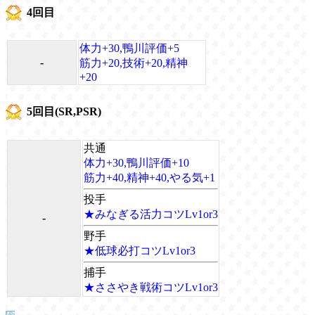
4回目
体力+30,鴨川評価+5
-
筋力+20,技術+20,精神
+20
5回目(SR,PSR)
共通
体力+30,鴨川評価+10
筋力+40,精神+40,やる気+1
投手
★みなぎる活力コツLv1or3
-
野手
★低球必打コツLv1or3
捕手
★ささやき戦術コツLv1or3