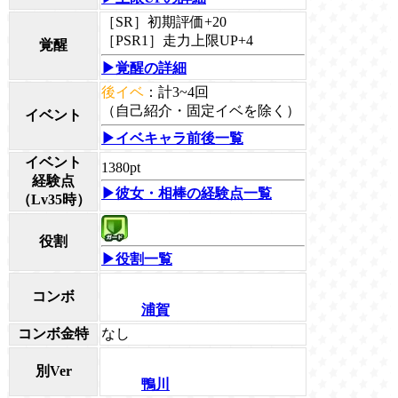
［SR］初期評価+20
［PSR1］走力上限UP+4
覚醒
▶覚醒の詳細
後イベ
：計3~4回
（自己紹介・固定イベを除く）
イベント
▶イベキャラ前後一覧
イベント
1380pt
経験点
▶彼女・相棒の経験点一覧
（Lv35時）
役割
▶役割一覧
コンボ
浦賀
コンボ金特
なし
別Ver
鴨川