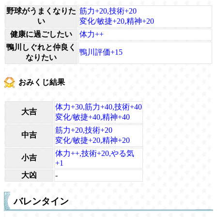
野球がうまくなりた
筋力+20,技術+20
い
変化/敏捷+20,精神+20
健康に過ごしたい
体力++
鴨川しぐれと仲良く
鴨川評価+15
なりたい
おみくじ結果
体力+30,筋力+40,技術+40
大吉
変化/敏捷+40,精神+40
筋力+20,技術+20
中吉
変化/敏捷+20,精神+20
体力++,技術+20,やる気
小吉
+1
大凶
-
バレンタイン