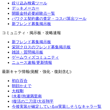
絞り込み検索ツール
デッキメーカー
開眼金特必要経験点一覧
パワクエ契約書の査定・コスパ算出ツール
新フレンド募集掲示板
コミュニティ・掲示板・攻略速報
新フレンド募集掲示板
栄冠クロスのフレンド募集掲示板
雑談・質問掲示板
ゲームウィズコミュニティ
ニュース速報/更新情報
最新キャラ情報(覚醒・強化・復刻含む)
初白百合
朝顔かえで
大桜剛
[水着]泡瀬満里南
[復活の二刀流]大谷翔平
今後実装が確定しているor実装しそうなキャラ一覧