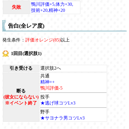
鴨川評価+5,体力+30,
失敗
技術+20,精神+20
告白(全レア度)
発生条件：
評価オレンジ(85)
以上
1回目(選択肢1)
引き受ける
選択肢2へ
共通
精神++
鴨川評価-5
断る
(彼女にならない)
投手
※イベント終了
★逃げ球コツLv3
野手
★サヨナラ男コツLv3