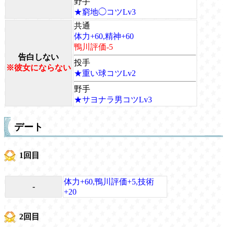
野手
★窮地◯コツLv3
共通
体力+60,精神+60
鴨川評価-5
告白しない
投手
※彼女にならない
★重い球コツLv2
野手
★サヨナラ男コツLv3
デート
1回目
体力+60,鴨川評価+5,技術
-
+20
2回目