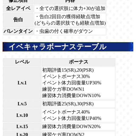
修正項目
内容
全レアイベ
・全ての選択肢に体力+30が追加
・告白2回目の獲得経験点増加
告白
(どちらの選択肢でも経験点増加)
バレンタイン
・虫歯の付く確率がダウン
イベキャラボーナステーブル
レベル
ボーナス
初期評価15(SR),20(PSR)
イベントボーナス30%
Lv.1
イベント体力回復量UP30%
練習ケガ率DOWN1
練習体力消費量DOWN10%
Lv.5
初期評価25(SR),30(PSR)
イベントボーナス40%
Lv.10
イベント体力回復量UP40%
Lv.15
練習体力消費量DOWN20%
Lv.20
練習ケガ率DOWN2