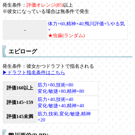
発生条件：
評価オレンジ(85)
以上
※彼女になっている場合は無条件で発生
体力+60,精神+40,鴨川評価+5,やる気
-
+
★虫歯(ランダム)
エピローグ
発生条件：彼女かつドラフトで指名される
▶ドラフト指名条件はこちら
筋力+80,技術+80
評価160以上
変化/敏捷+80,精神+80
筋力+40,技術+40
評価145~159
変化/敏捷+40,精神+40
筋力,技術,変化/敏捷,精神
評価145未満
+20