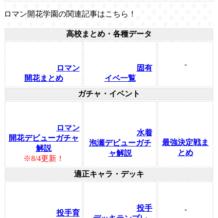
ロマン開花学園の関連記事はこちら！
高校まとめ・各種データ
-
ロマン
固有
開花まとめ
イベ一覧
ガチャ・イベント
ロマン
水着
開花デビューガチャ
最強決定戦ま
泡瀬デビューガチ
解説
とめ
ャ解説
※8/4更新！
適正キャラ・デッキ
投手
-
投手育