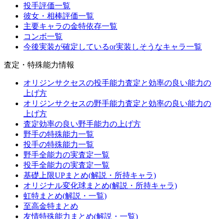
投手評価一覧
彼女・相棒評価一覧
主要キャラの金特依存一覧
コンボ一覧
今後実装が確定しているor実装しそうなキャラ一覧
査定・特殊能力情報
オリジンサクセスの投手能力査定と効率の良い能力の
上げ方
オリジンサクセスの野手能力査定と効率の良い能力の
上げ方
査定効率の良い野手能力の上げ方
野手の特殊能力一覧
投手の特殊能力一覧
野手全能力の実査定一覧
投手全能力の実査定一覧
基礎上限UPまとめ(解説・所持キャラ)
オリジナル変化球まとめ(解説・所持キャラ)
虹特まとめ(解説・一覧)
至高金特まとめ
友情特殊能力まとめ(解説・一覧)