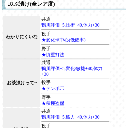
ぶぶ漬け(全レア度)
共通
鴨川評価+5,技術+40,体力+30
投手
わかりにくいな
★変化球中心(低確率)
野手
★慎重打法
共通
鴨川評価+5,変化/敏捷+40,体力
+30
投手
お茶漬けって~
★テンポ◯
野手
★積極盗塁
共通
鴨川評価+5,筋力+40,体力+30
投手