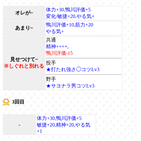
体力+30,鴨川評価+5
オレが~
変化/敏捷+20,やる気+
鴨川評価+10,筋力+20
あまり~
やる気+
共通
精神++++,
鴨川評価-15
見せつけて~
投手
※しぐれと別れる
★打たれ強さ◯コツLv3
野手
★サヨナラ男コツLv3
3回目
体力+30,鴨川評価+5
-
敏捷+20,精神+20,やる気
+1