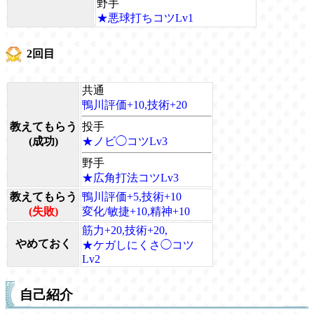
野手
★悪球打ちコツLv1
2回目
共通
鴨川評価+10,技術+20
教えてもらう
投手
(成功)
★ノビ◯コツLv3
野手
★広角打法コツLv3
教えてもらう
鴨川評価+5,技術+10
(失敗)
変化/敏捷+10,精神+10
筋力+20,技術+20,
やめておく
★ケガしにくさ◯コツ
Lv2
自己紹介