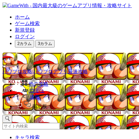
ホーム
ゲーム検索
新規登録
ログイン
2カラム
3カラム
パワプロ攻略|パワプロアプリ最速攻略
他の攻略
コミュ
速報
掲示板
キャラ検索