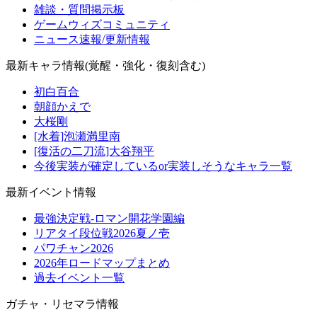
雑談・質問掲示板
ゲームウィズコミュニティ
ニュース速報/更新情報
最新キャラ情報(覚醒・強化・復刻含む)
初白百合
朝顔かえで
大桜剛
[水着]泡瀬満里南
[復活の二刀流]大谷翔平
今後実装が確定しているor実装しそうなキャラ一覧
最新イベント情報
最強決定戦-ロマン開花学園編
リアタイ段位戦2026夏ノ壱
パワチャン2026
2026年ロードマップまとめ
過去イベント一覧
ガチャ・リセマラ情報