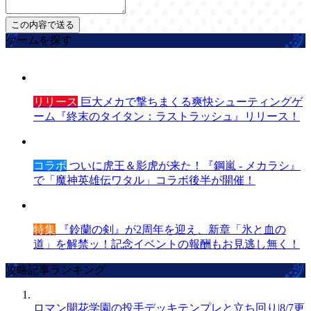
ゲームを探す
リリース
巨大メカで撃ちまくる爽快シューティングゲ
ーム『終末のタイタン：ラストラッシュ』リリース！
コラボ
ついに虎王＆影虎が来た！『鋼嵐 - メカラシ』
で「魔神英雄伝ワタル」コラボ後半が開催！
特集
『鈴蘭の剣』が2周年を迎え、新章「氷と血の
道」を解禁ッ！記念イベントの報酬もお見逃し無く！
攻略記事ランキング
ロマン開花学園の投手デッキテンプレと立ち回り|8/7更