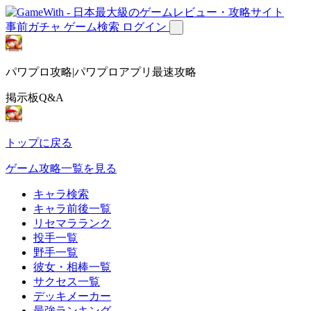
事前ガチャ
ゲーム検索
ログイン
パワプロ攻略|パワプロアプリ最速攻略
掲示板Q&A
トップに戻る
ゲーム攻略一覧を見る
キャラ検索
キャラ前後一覧
リセマラランク
投手一覧
野手一覧
彼女・相棒一覧
サクセス一覧
デッキメーカー
最強ランキング