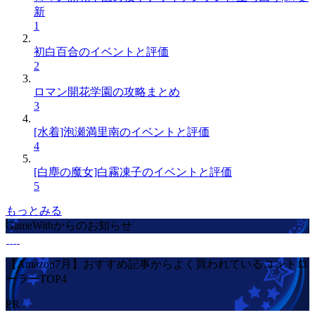
新
1
初白百合のイベントと評価
2
ロマン開花学園の攻略まとめ
3
[水着]泡瀬満里南のイベントと評価
4
[白塵の魔女]白霧凍子のイベントと評価
5
もっとみる
GameWithからのお知らせ
【Amazon7月】おすすめ記事からよく買われているコントロ
ーラーTOP4
PR