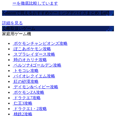
ーを徹底比較しています
Amazonで買えるおすすめゲーミングデバイスまとめ【ad】
詳細を見る
攻略取扱いゲーム
家庭用ゲーム機
ポケモンチャンピオンズ攻略
ぽこあポケモン攻略
スプラレイダース攻略
時のオカリナ攻略
ペルソナ4ゴールデン攻略
トモコレ攻略
バイオレクイエム攻略
紅の砂漠攻略
デイモン&ベイビー攻略
ポケモンZA攻略
ドラクエ7攻略
仁王3攻略
ドラクエ1・2攻略
桃鉄2攻略