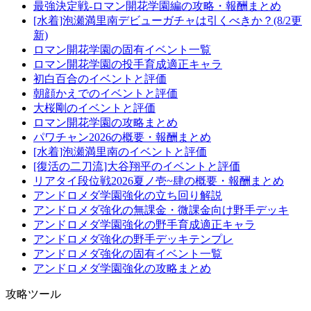
最強決定戦-ロマン開花学園編の攻略・報酬まとめ
[水着]泡瀬満里南デビューガチャは引くべきか？(8/2更
新)
ロマン開花学園の固有イベント一覧
ロマン開花学園の投手育成適正キャラ
初白百合のイベントと評価
朝顔かえでのイベントと評価
大桜剛のイベントと評価
ロマン開花学園の攻略まとめ
パワチャン2026の概要・報酬まとめ
[水着]泡瀬満里南のイベントと評価
[復活の二刀流]大谷翔平のイベントと評価
リアタイ段位戦2026夏ノ壱~肆の概要・報酬まとめ
アンドロメダ学園強化の立ち回り解説
アンドロメダ強化の無課金・微課金向け野手デッキ
アンドロメダ学園強化の野手育成適正キャラ
アンドロメダ強化の野手デッキテンプレ
アンドロメダ強化の固有イベント一覧
アンドロメダ学園強化の攻略まとめ
攻略ツール