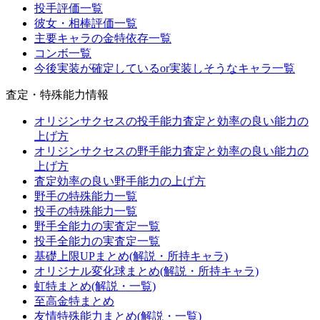
投手評価一覧
彼女・相棒評価一覧
主要キャラの金特依存一覧
コンボ一覧
今後実装が確定しているor実装しそうなキャラ一覧
査定・特殊能力情報
オリジンサクセスの投手能力査定と効率の良い能力の
上げ方
オリジンサクセスの野手能力査定と効率の良い能力の
上げ方
査定効率の良い野手能力の上げ方
野手の特殊能力一覧
投手の特殊能力一覧
野手全能力の実査定一覧
投手全能力の実査定一覧
基礎上限UPまとめ(解説・所持キャラ)
オリジナル変化球まとめ(解説・所持キャラ)
虹特まとめ(解説・一覧)
至高金特まとめ
友情特殊能力まとめ(解説・一覧)