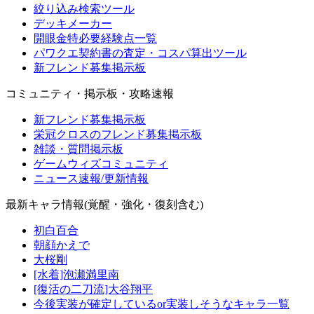
絞り込み検索ツール
デッキメーカー
開眼金特必要経験点一覧
パワクエ契約書の査定・コスパ算出ツール
新フレンド募集掲示板
コミュニティ・掲示板・攻略速報
新フレンド募集掲示板
栄冠クロスのフレンド募集掲示板
雑談・質問掲示板
ゲームウィズコミュニティ
ニュース速報/更新情報
最新キャラ情報(覚醒・強化・復刻含む)
初白百合
朝顔かえで
大桜剛
[水着]泡瀬満里南
[復活の二刀流]大谷翔平
今後実装が確定しているor実装しそうなキャラ一覧