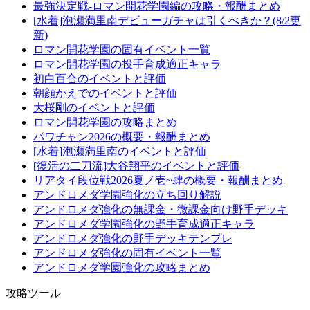
最強決定戦-ロマン開花学園編の攻略・報酬まとめ
[水着]泡瀬満里南デビューガチャは引くべきか？(8/2更
新)
ロマン開花学園の固有イベント一覧
ロマン開花学園の投手育成適正キャラ
初白百合のイベントと評価
朝顔かえでのイベントと評価
大桜剛のイベントと評価
ロマン開花学園の攻略まとめ
パワチャン2026の概要・報酬まとめ
[水着]泡瀬満里南のイベントと評価
[復活の二刀流]大谷翔平のイベントと評価
リアタイ段位戦2026夏ノ壱~肆の概要・報酬まとめ
アンドロメダ学園強化の立ち回り解説
アンドロメダ強化の無課金・微課金向け野手デッキ
アンドロメダ学園強化の野手育成適正キャラ
アンドロメダ強化の野手デッキテンプレ
アンドロメダ強化の固有イベント一覧
アンドロメダ学園強化の攻略まとめ
攻略ツール