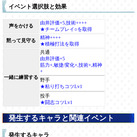
イベント選択肢と効果
由井評価+5,技術++++
声をかける
★チームプレイ○を取得
精神++++
黙って見守る
★積極打法を取得
共通
由井評価+5
筋力+,敏捷/変化+,技術+,精神
+
一緒に練習する
野手
★粘り打ちコツLv1
投手
★闘志コツLv1
発生するキャラと関連イベント
発生するキャラ