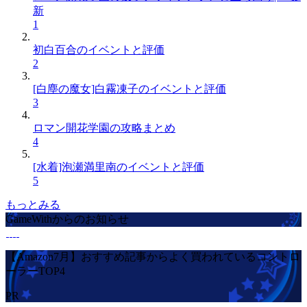
新
1
初白百合のイベントと評価
2
[白塵の魔女]白霧凍子のイベントと評価
3
ロマン開花学園の攻略まとめ
4
[水着]泡瀬満里南のイベントと評価
5
もっとみる
GameWithからのお知らせ
【Amazon7月】おすすめ記事からよく買われているコントロ
ーラーTOP4
PR