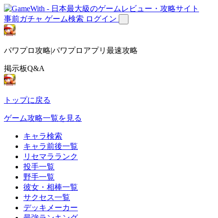
事前ガチャ
ゲーム検索
ログイン
パワプロ攻略|パワプロアプリ最速攻略
掲示板Q&A
トップに戻る
ゲーム攻略一覧を見る
キャラ検索
キャラ前後一覧
リセマラランク
投手一覧
野手一覧
彼女・相棒一覧
サクセス一覧
デッキメーカー
最強ランキング