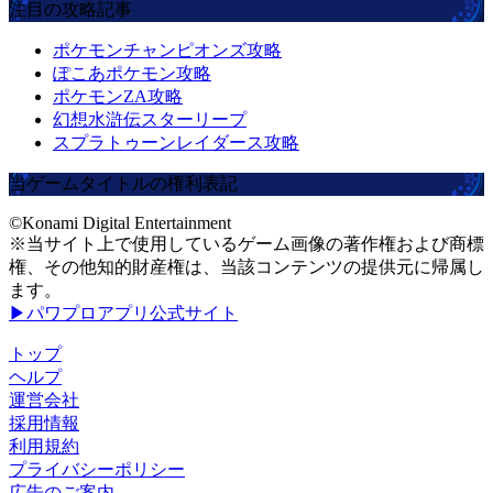
注目の攻略記事
ポケモンチャンピオンズ攻略
ぽこあポケモン攻略
ポケモンZA攻略
幻想水滸伝スターリープ
スプラトゥーンレイダース攻略
当ゲームタイトルの権利表記
©Konami Digital Entertainment
※当サイト上で使用しているゲーム画像の著作権および商標
権、その他知的財産権は、当該コンテンツの提供元に帰属し
ます。
▶パワプロアプリ公式サイト
トップ
ヘルプ
運営会社
採用情報
利用規約
プライバシーポリシー
広告のご案内