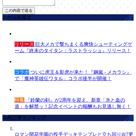
ゲームを探す
リリース
巨大メカで撃ちまくる爽快シューティングゲ
ーム『終末のタイタン：ラストラッシュ』リリース！
コラボ
ついに虎王＆影虎が来た！『鋼嵐 - メカラシ』
で「魔神英雄伝ワタル」コラボ後半が開催！
特集
『鈴蘭の剣』が2周年を迎え、新章「氷と血の
道」を解禁ッ！記念イベントの報酬もお見逃し無く！
攻略記事ランキング
ロマン開花学園の投手デッキテンプレと立ち回り|8/7更