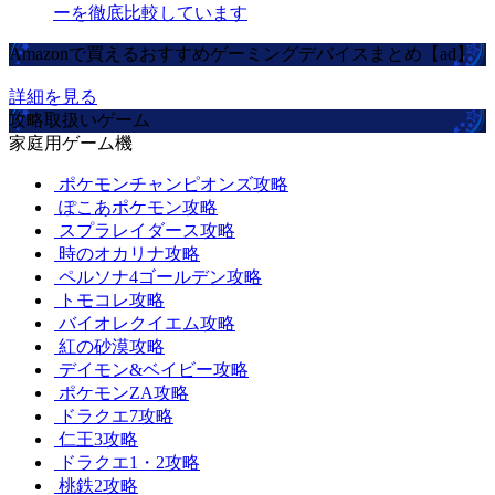
ーを徹底比較しています
Amazonで買えるおすすめゲーミングデバイスまとめ【ad】
詳細を見る
攻略取扱いゲーム
家庭用ゲーム機
ポケモンチャンピオンズ攻略
ぽこあポケモン攻略
スプラレイダース攻略
時のオカリナ攻略
ペルソナ4ゴールデン攻略
トモコレ攻略
バイオレクイエム攻略
紅の砂漠攻略
デイモン&ベイビー攻略
ポケモンZA攻略
ドラクエ7攻略
仁王3攻略
ドラクエ1・2攻略
桃鉄2攻略