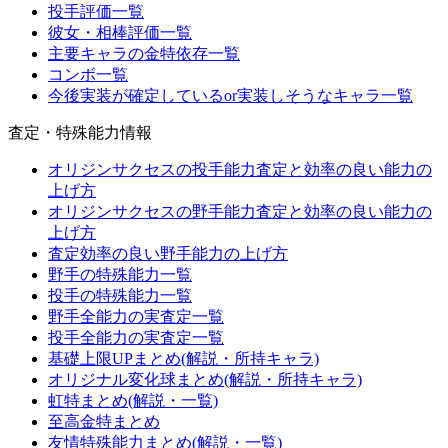
投手評価一覧
彼女・相棒評価一覧
主要キャラの金特依存一覧
コンボ一覧
今後実装が確定しているor実装しそうなキャラ一覧
査定・特殊能力情報
オリジンサクセスの投手能力査定と効率の良い能力の
上げ方
オリジンサクセスの野手能力査定と効率の良い能力の
上げ方
査定効率の良い野手能力の上げ方
野手の特殊能力一覧
投手の特殊能力一覧
野手全能力の実査定一覧
投手全能力の実査定一覧
基礎上限UPまとめ(解説・所持キャラ)
オリジナル変化球まとめ(解説・所持キャラ)
虹特まとめ(解説・一覧)
至高金特まとめ
友情特殊能力まとめ(解説・一覧)