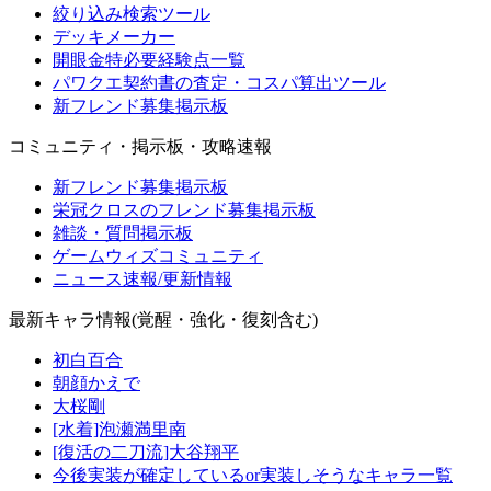
絞り込み検索ツール
デッキメーカー
開眼金特必要経験点一覧
パワクエ契約書の査定・コスパ算出ツール
新フレンド募集掲示板
コミュニティ・掲示板・攻略速報
新フレンド募集掲示板
栄冠クロスのフレンド募集掲示板
雑談・質問掲示板
ゲームウィズコミュニティ
ニュース速報/更新情報
最新キャラ情報(覚醒・強化・復刻含む)
初白百合
朝顔かえで
大桜剛
[水着]泡瀬満里南
[復活の二刀流]大谷翔平
今後実装が確定しているor実装しそうなキャラ一覧