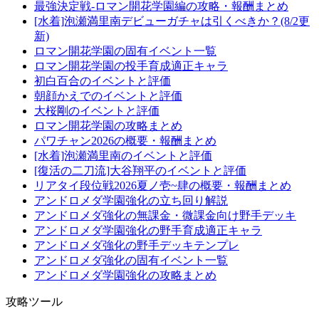
最強決定戦-ロマン開花学園編の攻略・報酬まとめ
[水着]泡瀬満里南デビューガチャは引くべきか？(8/2更
新)
ロマン開花学園の固有イベント一覧
ロマン開花学園の投手育成適正キャラ
初白百合のイベントと評価
朝顔かえでのイベントと評価
大桜剛のイベントと評価
ロマン開花学園の攻略まとめ
パワチャン2026の概要・報酬まとめ
[水着]泡瀬満里南のイベントと評価
[復活の二刀流]大谷翔平のイベントと評価
リアタイ段位戦2026夏ノ壱~肆の概要・報酬まとめ
アンドロメダ学園強化の立ち回り解説
アンドロメダ強化の無課金・微課金向け野手デッキ
アンドロメダ学園強化の野手育成適正キャラ
アンドロメダ強化の野手デッキテンプレ
アンドロメダ強化の固有イベント一覧
アンドロメダ学園強化の攻略まとめ
攻略ツール