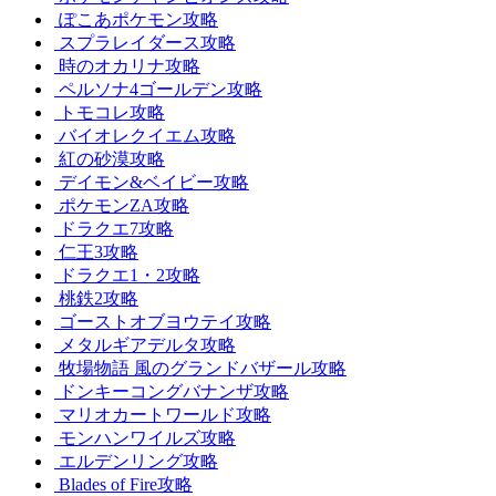
ぽこあポケモン攻略
スプラレイダース攻略
時のオカリナ攻略
ペルソナ4ゴールデン攻略
トモコレ攻略
バイオレクイエム攻略
紅の砂漠攻略
デイモン&ベイビー攻略
ポケモンZA攻略
ドラクエ7攻略
仁王3攻略
ドラクエ1・2攻略
桃鉄2攻略
ゴーストオブヨウテイ攻略
メタルギアデルタ攻略
牧場物語 風のグランドバザール攻略
ドンキーコングバナンザ攻略
マリオカートワールド攻略
モンハンワイルズ攻略
エルデンリング攻略
Blades of Fire攻略