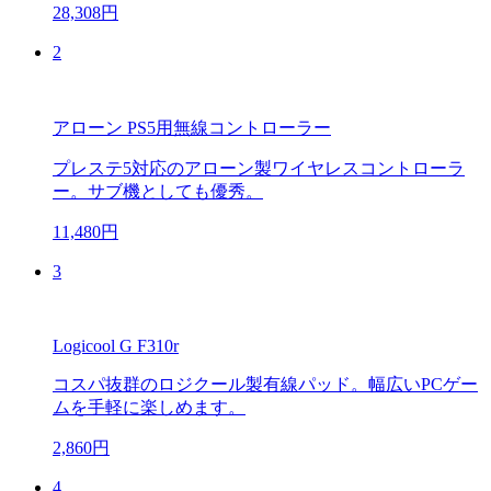
28,308円
2
アローン PS5用無線コントローラー
プレステ5対応のアローン製ワイヤレスコントローラ
ー。サブ機としても優秀。
11,480円
3
Logicool G F310r
コスパ抜群のロジクール製有線パッド。幅広いPCゲー
ムを手軽に楽しめます。
2,860円
4