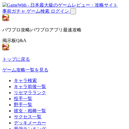
事前ガチャ
ゲーム検索
ログイン
パワプロ攻略|パワプロアプリ最速攻略
掲示板Q&A
トップに戻る
ゲーム攻略一覧を見る
キャラ検索
キャラ前後一覧
リセマラランク
投手一覧
野手一覧
彼女・相棒一覧
サクセス一覧
デッキメーカー
最強ランキング