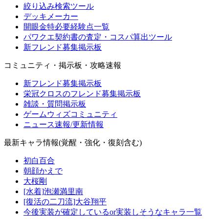
絞り込み検索ツール
デッキメーカー
開眼金特必要経験点一覧
パワクエ契約書の査定・コスパ算出ツール
新フレンド募集掲示板
コミュニティ・掲示板・攻略速報
新フレンド募集掲示板
栄冠クロスのフレンド募集掲示板
雑談・質問掲示板
ゲームウィズコミュニティ
ニュース速報/更新情報
最新キャラ情報(覚醒・強化・復刻含む)
初白百合
朝顔かえで
大桜剛
[水着]泡瀬満里南
[復活の二刀流]大谷翔平
今後実装が確定しているor実装しそうなキャラ一覧