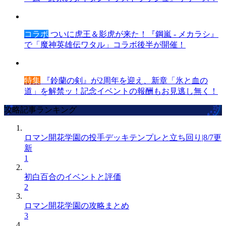
コラボ
ついに虎王＆影虎が来た！『鋼嵐 - メカラシ』
で「魔神英雄伝ワタル」コラボ後半が開催！
特集
『鈴蘭の剣』が2周年を迎え、新章「氷と血の
道」を解禁ッ！記念イベントの報酬もお見逃し無く！
攻略記事ランキング
ロマン開花学園の投手デッキテンプレと立ち回り|8/7更
新
1
初白百合のイベントと評価
2
ロマン開花学園の攻略まとめ
3