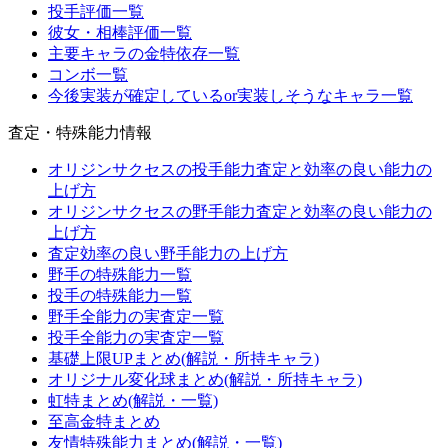
投手評価一覧
彼女・相棒評価一覧
主要キャラの金特依存一覧
コンボ一覧
今後実装が確定しているor実装しそうなキャラ一覧
査定・特殊能力情報
オリジンサクセスの投手能力査定と効率の良い能力の
上げ方
オリジンサクセスの野手能力査定と効率の良い能力の
上げ方
査定効率の良い野手能力の上げ方
野手の特殊能力一覧
投手の特殊能力一覧
野手全能力の実査定一覧
投手全能力の実査定一覧
基礎上限UPまとめ(解説・所持キャラ)
オリジナル変化球まとめ(解説・所持キャラ)
虹特まとめ(解説・一覧)
至高金特まとめ
友情特殊能力まとめ(解説・一覧)