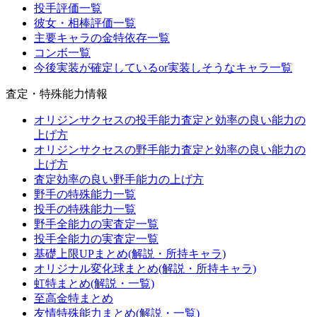
投手評価一覧
彼女・相棒評価一覧
主要キャラの金特依存一覧
コンボ一覧
今後実装が確定しているor実装しそうなキャラ一覧
査定・特殊能力情報
オリジンサクセスの投手能力査定と効率の良い能力の
上げ方
オリジンサクセスの野手能力査定と効率の良い能力の
上げ方
査定効率の良い野手能力の上げ方
野手の特殊能力一覧
投手の特殊能力一覧
野手全能力の実査定一覧
投手全能力の実査定一覧
基礎上限UPまとめ(解説・所持キャラ)
オリジナル変化球まとめ(解説・所持キャラ)
虹特まとめ(解説・一覧)
至高金特まとめ
友情特殊能力まとめ(解説・一覧)