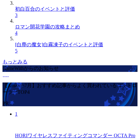
初白百合のイベントと評価
3
ロマン開花学園の攻略まとめ
4
[白塵の魔女]白霧凍子のイベントと評価
5
もっとみる
GameWithからのお知らせ
【Amazon7月】おすすめ記事からよく買われているコントロ
ーラーTOP4
PR
1
HORIワイヤレスファイティングコマンダー OCTA Pro