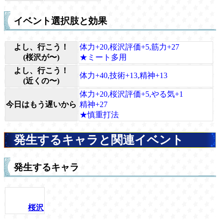
イベント選択肢と効果
よし、行こう！
体力+20,桜沢評価+5,筋力+27
(桜沢が〜)
★ミート多用
よし、行こう！
体力+40,技術+13,精神+13
(近くの〜)
体力+20,桜沢評価+5,やる気+1
今日はもう遅いから
精神+27
★慎重打法
発生するキャラと関連イベント
発生するキャラ
桜沢