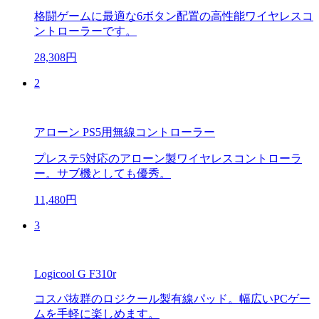
格闘ゲームに最適な6ボタン配置の高性能ワイヤレスコ
ントローラーです。
28,308円
2
アローン PS5用無線コントローラー
プレステ5対応のアローン製ワイヤレスコントローラ
ー。サブ機としても優秀。
11,480円
3
Logicool G F310r
コスパ抜群のロジクール製有線パッド。幅広いPCゲー
ムを手軽に楽しめます。