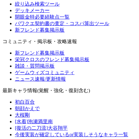
絞り込み検索ツール
デッキメーカー
開眼金特必要経験点一覧
パワクエ契約書の査定・コスパ算出ツール
新フレンド募集掲示板
コミュニティ・掲示板・攻略速報
新フレンド募集掲示板
栄冠クロスのフレンド募集掲示板
雑談・質問掲示板
ゲームウィズコミュニティ
ニュース速報/更新情報
最新キャラ情報(覚醒・強化・復刻含む)
初白百合
朝顔かえで
大桜剛
[水着]泡瀬満里南
[復活の二刀流]大谷翔平
今後実装が確定しているor実装しそうなキャラ一覧