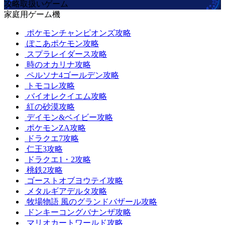
攻略取扱いゲーム
家庭用ゲーム機
ポケモンチャンピオンズ攻略
ぽこあポケモン攻略
スプラレイダース攻略
時のオカリナ攻略
ペルソナ4ゴールデン攻略
トモコレ攻略
バイオレクイエム攻略
紅の砂漠攻略
デイモン&ベイビー攻略
ポケモンZA攻略
ドラクエ7攻略
仁王3攻略
ドラクエ1・2攻略
桃鉄2攻略
ゴーストオブヨウテイ攻略
メタルギアデルタ攻略
牧場物語 風のグランドバザール攻略
ドンキーコングバナンザ攻略
マリオカートワールド攻略