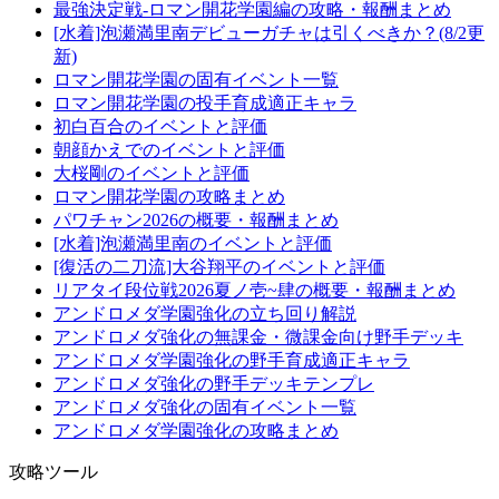
最強決定戦-ロマン開花学園編の攻略・報酬まとめ
[水着]泡瀬満里南デビューガチャは引くべきか？(8/2更
新)
ロマン開花学園の固有イベント一覧
ロマン開花学園の投手育成適正キャラ
初白百合のイベントと評価
朝顔かえでのイベントと評価
大桜剛のイベントと評価
ロマン開花学園の攻略まとめ
パワチャン2026の概要・報酬まとめ
[水着]泡瀬満里南のイベントと評価
[復活の二刀流]大谷翔平のイベントと評価
リアタイ段位戦2026夏ノ壱~肆の概要・報酬まとめ
アンドロメダ学園強化の立ち回り解説
アンドロメダ強化の無課金・微課金向け野手デッキ
アンドロメダ学園強化の野手育成適正キャラ
アンドロメダ強化の野手デッキテンプレ
アンドロメダ強化の固有イベント一覧
アンドロメダ学園強化の攻略まとめ
攻略ツール