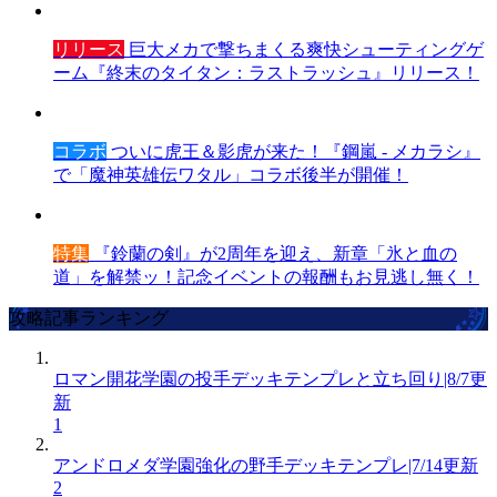
リリース
巨大メカで撃ちまくる爽快シューティングゲ
ーム『終末のタイタン：ラストラッシュ』リリース！
コラボ
ついに虎王＆影虎が来た！『鋼嵐 - メカラシ』
で「魔神英雄伝ワタル」コラボ後半が開催！
特集
『鈴蘭の剣』が2周年を迎え、新章「氷と血の
道」を解禁ッ！記念イベントの報酬もお見逃し無く！
攻略記事ランキング
ロマン開花学園の投手デッキテンプレと立ち回り|8/7更
新
1
アンドロメダ学園強化の野手デッキテンプレ|7/14更新
2