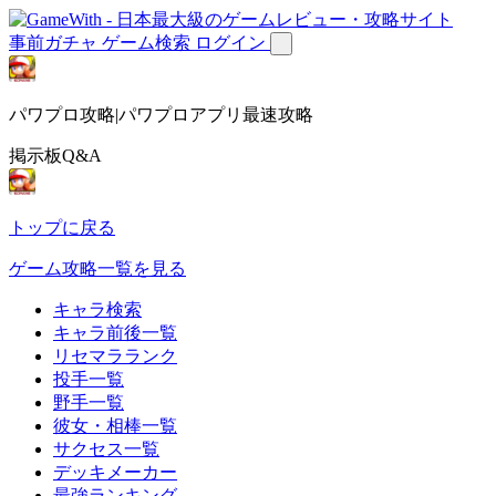
事前ガチャ
ゲーム検索
ログイン
パワプロ攻略|パワプロアプリ最速攻略
掲示板Q&A
トップに戻る
ゲーム攻略一覧を見る
キャラ検索
キャラ前後一覧
リセマラランク
投手一覧
野手一覧
彼女・相棒一覧
サクセス一覧
デッキメーカー
最強ランキング