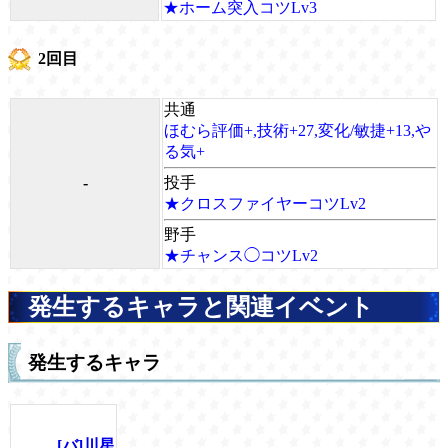
★ホーム突入コツLv3
2回目
共通
ほむら評価+,技術+27,変化/敏捷+13,や
る気+
-
投手
★クロスファイヤーコツLv2
野手
★チャンス◯コツLv2
発生するキャラと関連イベント
発生するキャラ
[バ]川星