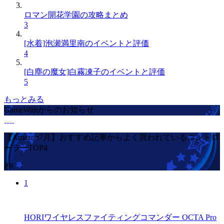
ロマン開花学園の攻略まとめ
3
[水着]泡瀬満里南のイベントと評価
4
[白塵の魔女]白霧凍子のイベントと評価
5
もっとみる
GameWithからのお知らせ
【Amazon7月】おすすめ記事からよく買われているコントロ
ーラーTOP4
PR
1
HORIワイヤレスファイティングコマンダー OCTA Pro