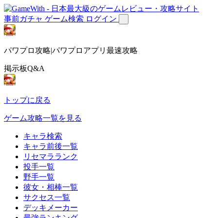
事前ガチャ
ゲーム検索
ログイン
パワプロ攻略|パワプロアプリ最速攻略
掲示板Q&A
トップに戻る
ゲーム攻略一覧を見る
キャラ検索
キャラ前後一覧
リセマラランク
投手一覧
野手一覧
彼女・相棒一覧
サクセス一覧
デッキメーカー
最強ランキング