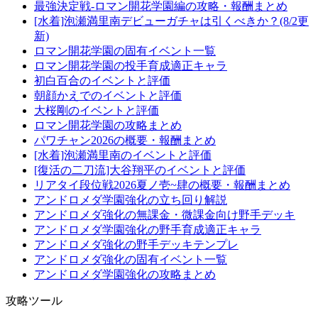
最強決定戦-ロマン開花学園編の攻略・報酬まとめ
[水着]泡瀬満里南デビューガチャは引くべきか？(8/2更
新)
ロマン開花学園の固有イベント一覧
ロマン開花学園の投手育成適正キャラ
初白百合のイベントと評価
朝顔かえでのイベントと評価
大桜剛のイベントと評価
ロマン開花学園の攻略まとめ
パワチャン2026の概要・報酬まとめ
[水着]泡瀬満里南のイベントと評価
[復活の二刀流]大谷翔平のイベントと評価
リアタイ段位戦2026夏ノ壱~肆の概要・報酬まとめ
アンドロメダ学園強化の立ち回り解説
アンドロメダ強化の無課金・微課金向け野手デッキ
アンドロメダ学園強化の野手育成適正キャラ
アンドロメダ強化の野手デッキテンプレ
アンドロメダ強化の固有イベント一覧
アンドロメダ学園強化の攻略まとめ
攻略ツール