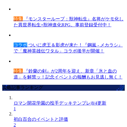
特集
『モンスターループ：獣神転生』名将がケモ化し
た異世界転生×獣神進化RPG。事前登録受付中！
コラボ
ついに虎王＆影虎が来た！『鋼嵐 - メカラシ』
で「魔神英雄伝ワタル」コラボ後半が開催！
特集
『鈴蘭の剣』が2周年を迎え、新章「氷と血の
道」を解禁ッ！記念イベントの報酬もお見逃し無く！
攻略記事ランキング
ロマン開花学園の投手デッキテンプレ|8/4更新
1
初白百合のイベントと評価
2