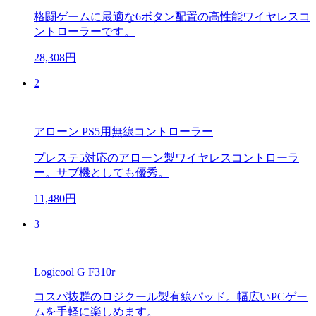
格闘ゲームに最適な6ボタン配置の高性能ワイヤレスコ
ントローラーです。
28,308円
2
アローン PS5用無線コントローラー
プレステ5対応のアローン製ワイヤレスコントローラ
ー。サブ機としても優秀。
11,480円
3
Logicool G F310r
コスパ抜群のロジクール製有線パッド。幅広いPCゲー
ムを手軽に楽しめます。