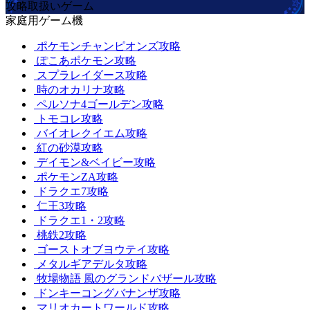
攻略取扱いゲーム
家庭用ゲーム機
ポケモンチャンピオンズ攻略
ぽこあポケモン攻略
スプラレイダース攻略
時のオカリナ攻略
ペルソナ4ゴールデン攻略
トモコレ攻略
バイオレクイエム攻略
紅の砂漠攻略
デイモン&ベイビー攻略
ポケモンZA攻略
ドラクエ7攻略
仁王3攻略
ドラクエ1・2攻略
桃鉄2攻略
ゴーストオブヨウテイ攻略
メタルギアデルタ攻略
牧場物語 風のグランドバザール攻略
ドンキーコングバナンザ攻略
マリオカートワールド攻略