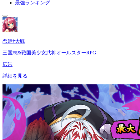
最強ランキング
恋姫†大戦
三国志&戦国美少女武将オールスターRPG
広告
詳細を見る