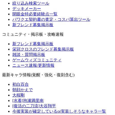
絞り込み検索ツール
デッキメーカー
開眼金特必要経験点一覧
パワクエ契約書の査定・コスパ算出ツール
新フレンド募集掲示板
コミュニティ・掲示板・攻略速報
新フレンド募集掲示板
栄冠クロスのフレンド募集掲示板
雑談・質問掲示板
ゲームウィズコミュニティ
ニュース速報/更新情報
最新キャラ情報(覚醒・強化・復刻含む)
初白百合
朝顔かえで
大桜剛
[水着]泡瀬満里南
[復活の二刀流]大谷翔平
今後実装が確定しているor実装しそうなキャラ一覧