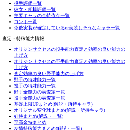
投手評価一覧
彼女・相棒評価一覧
主要キャラの金特依存一覧
コンボ一覧
今後実装が確定しているor実装しそうなキャラ一覧
査定・特殊能力情報
オリジンサクセスの投手能力査定と効率の良い能力の
上げ方
オリジンサクセスの野手能力査定と効率の良い能力の
上げ方
査定効率の良い野手能力の上げ方
野手の特殊能力一覧
投手の特殊能力一覧
野手全能力の実査定一覧
投手全能力の実査定一覧
基礎上限UPまとめ(解説・所持キャラ)
オリジナル変化球まとめ(解説・所持キャラ)
虹特まとめ(解説・一覧)
至高金特まとめ
友情特殊能力まとめ(解説・一覧)