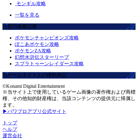
モンギル攻略
一覧を見る
注目の攻略記事
ポケモンチャンピオンズ攻略
ぽこあポケモン攻略
ポケモンZA攻略
幻想水滸伝スターリープ
スプラトゥーンレイダース攻略
当ゲームタイトルの権利表記
©Konami Digital Entertainment
※当サイト上で使用しているゲーム画像の著作権および商標
権、その他知的財産権は、当該コンテンツの提供元に帰属し
ます。
▶パワプロアプリ公式サイト
トップ
ヘルプ
運営会社