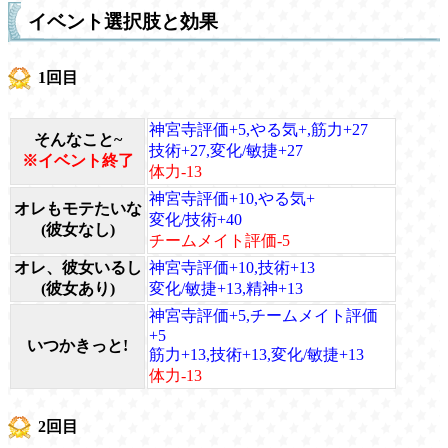
イベント選択肢と効果
1回目
神宮寺評価+5,やる気+,筋力+27
そんなこと~
技術+27,変化/敏捷+27
※イベント終了
体力-13
神宮寺評価+10,やる気+
オレもモテたいな
変化/技術+40
(彼女なし)
チームメイト評価-5
オレ、彼女いるし
神宮寺評価+10,技術+13
(彼女あり)
変化/敏捷+13,精神+13
神宮寺評価+5,チームメイト評価
+5
いつかきっと!
筋力+13,技術+13,変化/敏捷+13
体力-13
2回目