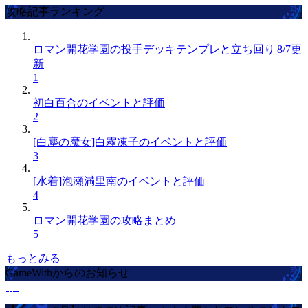
攻略記事ランキング
ロマン開花学園の投手デッキテンプレと立ち回り|8/7更
新
1
初白百合のイベントと評価
2
[白塵の魔女]白霧凍子のイベントと評価
3
[水着]泡瀬満里南のイベントと評価
4
ロマン開花学園の攻略まとめ
5
もっとみる
GameWithからのお知らせ