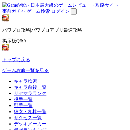
事前ガチャ
ゲーム検索
ログイン
パワプロ攻略|パワプロアプリ最速攻略
掲示板Q&A
トップに戻る
ゲーム攻略一覧を見る
キャラ検索
キャラ前後一覧
リセマラランク
投手一覧
野手一覧
彼女・相棒一覧
サクセス一覧
デッキメーカー
最強ランキング