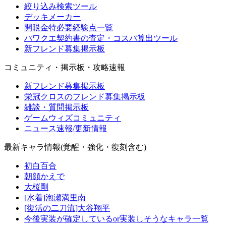
絞り込み検索ツール
デッキメーカー
開眼金特必要経験点一覧
パワクエ契約書の査定・コスパ算出ツール
新フレンド募集掲示板
コミュニティ・掲示板・攻略速報
新フレンド募集掲示板
栄冠クロスのフレンド募集掲示板
雑談・質問掲示板
ゲームウィズコミュニティ
ニュース速報/更新情報
最新キャラ情報(覚醒・強化・復刻含む)
初白百合
朝顔かえで
大桜剛
[水着]泡瀬満里南
[復活の二刀流]大谷翔平
今後実装が確定しているor実装しそうなキャラ一覧