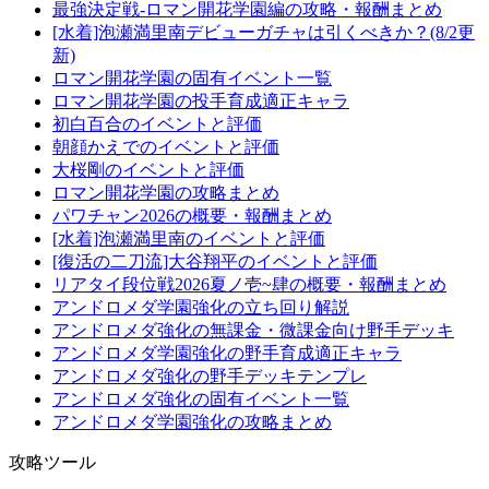
最強決定戦-ロマン開花学園編の攻略・報酬まとめ
[水着]泡瀬満里南デビューガチャは引くべきか？(8/2更
新)
ロマン開花学園の固有イベント一覧
ロマン開花学園の投手育成適正キャラ
初白百合のイベントと評価
朝顔かえでのイベントと評価
大桜剛のイベントと評価
ロマン開花学園の攻略まとめ
パワチャン2026の概要・報酬まとめ
[水着]泡瀬満里南のイベントと評価
[復活の二刀流]大谷翔平のイベントと評価
リアタイ段位戦2026夏ノ壱~肆の概要・報酬まとめ
アンドロメダ学園強化の立ち回り解説
アンドロメダ強化の無課金・微課金向け野手デッキ
アンドロメダ学園強化の野手育成適正キャラ
アンドロメダ強化の野手デッキテンプレ
アンドロメダ強化の固有イベント一覧
アンドロメダ学園強化の攻略まとめ
攻略ツール