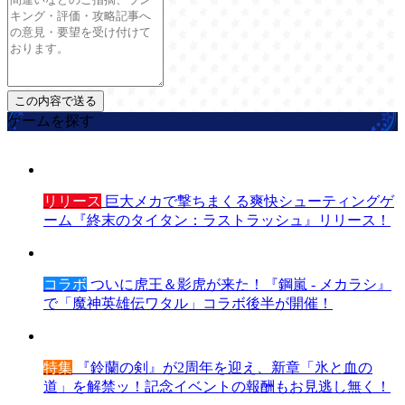
ゲームを探す
リリース
巨大メカで撃ちまくる爽快シューティングゲ
ーム『終末のタイタン：ラストラッシュ』リリース！
コラボ
ついに虎王＆影虎が来た！『鋼嵐 - メカラシ』
で「魔神英雄伝ワタル」コラボ後半が開催！
特集
『鈴蘭の剣』が2周年を迎え、新章「氷と血の
道」を解禁ッ！記念イベントの報酬もお見逃し無く！