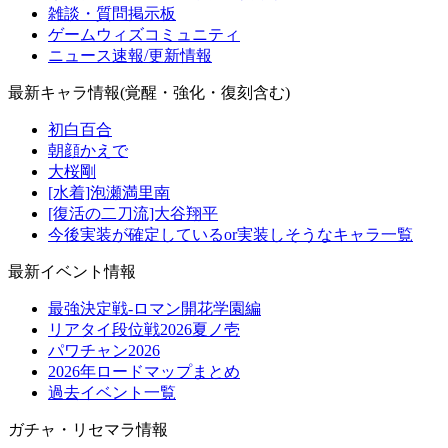
雑談・質問掲示板
ゲームウィズコミュニティ
ニュース速報/更新情報
最新キャラ情報(覚醒・強化・復刻含む)
初白百合
朝顔かえで
大桜剛
[水着]泡瀬満里南
[復活の二刀流]大谷翔平
今後実装が確定しているor実装しそうなキャラ一覧
最新イベント情報
最強決定戦-ロマン開花学園編
リアタイ段位戦2026夏ノ壱
パワチャン2026
2026年ロードマップまとめ
過去イベント一覧
ガチャ・リセマラ情報