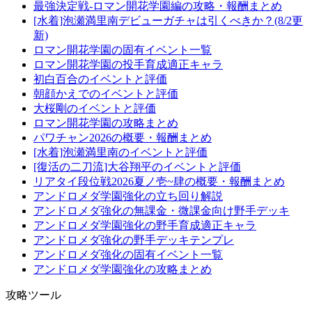
最強決定戦-ロマン開花学園編の攻略・報酬まとめ
[水着]泡瀬満里南デビューガチャは引くべきか？(8/2更
新)
ロマン開花学園の固有イベント一覧
ロマン開花学園の投手育成適正キャラ
初白百合のイベントと評価
朝顔かえでのイベントと評価
大桜剛のイベントと評価
ロマン開花学園の攻略まとめ
パワチャン2026の概要・報酬まとめ
[水着]泡瀬満里南のイベントと評価
[復活の二刀流]大谷翔平のイベントと評価
リアタイ段位戦2026夏ノ壱~肆の概要・報酬まとめ
アンドロメダ学園強化の立ち回り解説
アンドロメダ強化の無課金・微課金向け野手デッキ
アンドロメダ学園強化の野手育成適正キャラ
アンドロメダ強化の野手デッキテンプレ
アンドロメダ強化の固有イベント一覧
アンドロメダ学園強化の攻略まとめ
攻略ツール