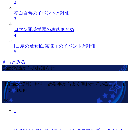
2
初白百合のイベントと評価
3
ロマン開花学園の攻略まとめ
4
[白塵の魔女]白霧凍子のイベントと評価
5
もっとみる
GameWithからのお知らせ
【Amazon7月】おすすめ記事からよく買われているコントロ
ーラーTOP4
PR
1