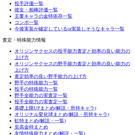
投手評価一覧
彼女・相棒評価一覧
主要キャラの金特依存一覧
コンボ一覧
今後実装が確定しているor実装しそうなキャラ一覧
査定・特殊能力情報
オリジンサクセスの投手能力査定と効率の良い能力の
上げ方
オリジンサクセスの野手能力査定と効率の良い能力の
上げ方
査定効率の良い野手能力の上げ方
野手の特殊能力一覧
投手の特殊能力一覧
野手全能力の実査定一覧
投手全能力の実査定一覧
基礎上限UPまとめ(解説・所持キャラ)
オリジナル変化球まとめ(解説・所持キャラ)
虹特まとめ(解説・一覧)
至高金特まとめ
友情特殊能力まとめ(解説・一覧)