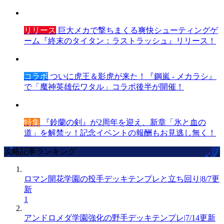
リリース
巨大メカで撃ちまくる爽快シューティングゲ
ーム『終末のタイタン：ラストラッシュ』リリース！
コラボ
ついに虎王＆影虎が来た！『鋼嵐 - メカラシ』
で「魔神英雄伝ワタル」コラボ後半が開催！
特集
『鈴蘭の剣』が2周年を迎え、新章「氷と血の
道」を解禁ッ！記念イベントの報酬もお見逃し無く！
攻略記事ランキング
ロマン開花学園の投手デッキテンプレと立ち回り|8/7更
新
1
アンドロメダ学園強化の野手デッキテンプレ|7/14更新