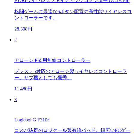
HORIワイヤレスファイティングコマンダー OCTA Pro
格闘ゲームに最適な6ボタン配置の高性能ワイヤレスコ
ントローラーです。
28,308円
2
アローン PS5用無線コントローラー
プレステ5対応のアローン製ワイヤレスコントローラ
ー。サブ機としても優秀。
11,480円
3
Logicool G F310r
コスパ抜群のロジクール製有線パッド。幅広いPCゲー