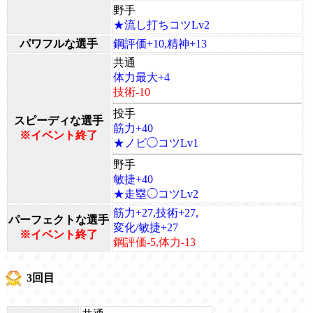
野手
★流し打ちコツLv2
パワフルな選手
鋼評価+10,精神+13
共通
体力最大+4
技術-10
投手
スピーディな選手
筋力+40
※イベント終了
★ノビ◯コツLv1
野手
敏捷+40
★走塁◯コツLv2
筋力+27,技術+27,
パーフェクトな選手
変化/敏捷+27
※イベント終了
鋼評価-5,体力-13
3回目