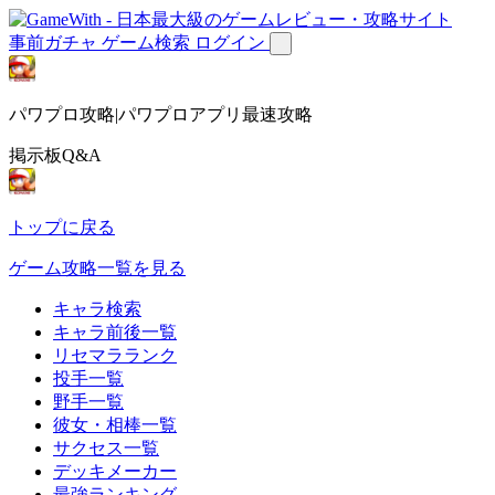
事前ガチャ
ゲーム検索
ログイン
パワプロ攻略|パワプロアプリ最速攻略
掲示板Q&A
トップに戻る
ゲーム攻略一覧を見る
キャラ検索
キャラ前後一覧
リセマラランク
投手一覧
野手一覧
彼女・相棒一覧
サクセス一覧
デッキメーカー
最強ランキング