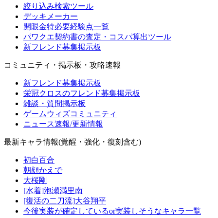
絞り込み検索ツール
デッキメーカー
開眼金特必要経験点一覧
パワクエ契約書の査定・コスパ算出ツール
新フレンド募集掲示板
コミュニティ・掲示板・攻略速報
新フレンド募集掲示板
栄冠クロスのフレンド募集掲示板
雑談・質問掲示板
ゲームウィズコミュニティ
ニュース速報/更新情報
最新キャラ情報(覚醒・強化・復刻含む)
初白百合
朝顔かえで
大桜剛
[水着]泡瀬満里南
[復活の二刀流]大谷翔平
今後実装が確定しているor実装しそうなキャラ一覧