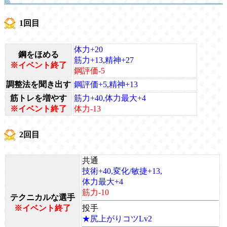
1回目
体力+20
鋼をほめる
筋力+13,精神+27
※イベント終了
鋼評価-5
調整法を聞き出す
鋼評価+5,精神+13
筋トレを増やす
筋力+40,体力最大+4
※イベント終了
体力-13
2回目
共通
技術+40,変化/敏捷+13,
体力最大+4
筋力-10
テクニカルな選手
※イベント終了
投手
★尻上がりコツLv2