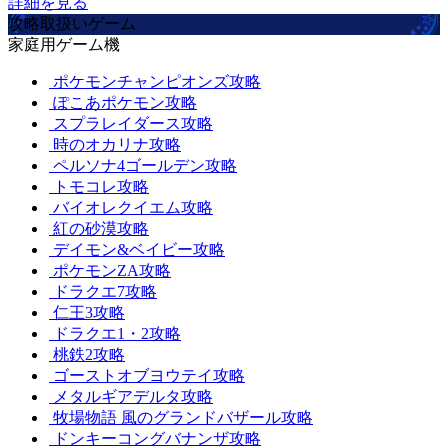
詳細を見る
攻略取扱いゲーム
家庭用ゲーム機
ポケモンチャンピオンズ攻略
ぽこあポケモン攻略
スプラレイダース攻略
時のオカリナ攻略
ペルソナ4ゴールデン攻略
トモコレ攻略
バイオレクイエム攻略
紅の砂漠攻略
デイモン&ベイビー攻略
ポケモンZA攻略
ドラクエ7攻略
仁王3攻略
ドラクエ1・2攻略
桃鉄2攻略
ゴーストオブヨウテイ攻略
メタルギアデルタ攻略
牧場物語 風のグランドバザール攻略
ドンキーコングバナンザ攻略