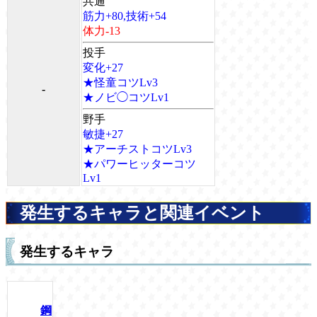
共通
筋力+80,技術+54
体力-13
投手
変化+27
★怪童コツLv3
-
★ノビ◯コツLv1
野手
敏捷+27
★アーチストコツLv3
★パワーヒッターコツ
Lv1
発生するキャラと関連イベント
発生するキャラ
鋼