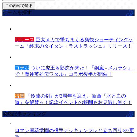
ゲームを探す
リリース
巨大メカで撃ちまくる爽快シューティングゲ
ーム『終末のタイタン：ラストラッシュ』リリース！
コラボ
ついに虎王＆影虎が来た！『鋼嵐 - メカラシ』
で「魔神英雄伝ワタル」コラボ後半が開催！
特集
『鈴蘭の剣』が2周年を迎え、新章「氷と血の
道」を解禁ッ！記念イベントの報酬もお見逃し無く！
攻略記事ランキング
ロマン開花学園の投手デッキテンプレと立ち回り|8/7更
新