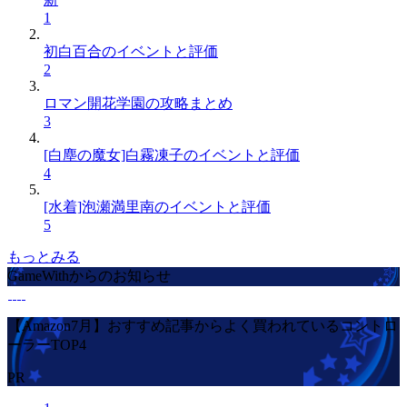
1
初白百合のイベントと評価
2
ロマン開花学園の攻略まとめ
3
[白塵の魔女]白霧凍子のイベントと評価
4
[水着]泡瀬満里南のイベントと評価
5
もっとみる
GameWithからのお知らせ
【Amazon7月】おすすめ記事からよく買われているコントロ
ーラーTOP4
PR