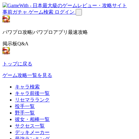
事前ガチャ
ゲーム検索
ログイン
パワプロ攻略|パワプロアプリ最速攻略
掲示板Q&A
トップに戻る
ゲーム攻略一覧を見る
キャラ検索
キャラ前後一覧
リセマラランク
投手一覧
野手一覧
彼女・相棒一覧
サクセス一覧
デッキメーカー
最強ランキング