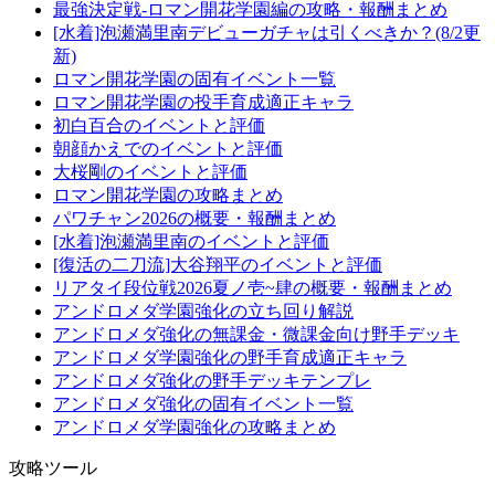
最強決定戦-ロマン開花学園編の攻略・報酬まとめ
[水着]泡瀬満里南デビューガチャは引くべきか？(8/2更
新)
ロマン開花学園の固有イベント一覧
ロマン開花学園の投手育成適正キャラ
初白百合のイベントと評価
朝顔かえでのイベントと評価
大桜剛のイベントと評価
ロマン開花学園の攻略まとめ
パワチャン2026の概要・報酬まとめ
[水着]泡瀬満里南のイベントと評価
[復活の二刀流]大谷翔平のイベントと評価
リアタイ段位戦2026夏ノ壱~肆の概要・報酬まとめ
アンドロメダ学園強化の立ち回り解説
アンドロメダ強化の無課金・微課金向け野手デッキ
アンドロメダ学園強化の野手育成適正キャラ
アンドロメダ強化の野手デッキテンプレ
アンドロメダ強化の固有イベント一覧
アンドロメダ学園強化の攻略まとめ
攻略ツール