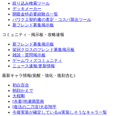
絞り込み検索ツール
デッキメーカー
開眼金特必要経験点一覧
パワクエ契約書の査定・コスパ算出ツール
新フレンド募集掲示板
コミュニティ・掲示板・攻略速報
新フレンド募集掲示板
栄冠クロスのフレンド募集掲示板
雑談・質問掲示板
ゲームウィズコミュニティ
ニュース速報/更新情報
最新キャラ情報(覚醒・強化・復刻含む)
初白百合
朝顔かえで
大桜剛
[水着]泡瀬満里南
[復活の二刀流]大谷翔平
今後実装が確定しているor実装しそうなキャラ一覧