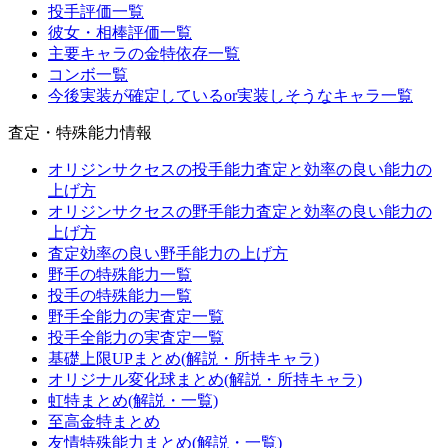
投手評価一覧
彼女・相棒評価一覧
主要キャラの金特依存一覧
コンボ一覧
今後実装が確定しているor実装しそうなキャラ一覧
査定・特殊能力情報
オリジンサクセスの投手能力査定と効率の良い能力の
上げ方
オリジンサクセスの野手能力査定と効率の良い能力の
上げ方
査定効率の良い野手能力の上げ方
野手の特殊能力一覧
投手の特殊能力一覧
野手全能力の実査定一覧
投手全能力の実査定一覧
基礎上限UPまとめ(解説・所持キャラ)
オリジナル変化球まとめ(解説・所持キャラ)
虹特まとめ(解説・一覧)
至高金特まとめ
友情特殊能力まとめ(解説・一覧)