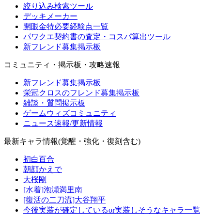
絞り込み検索ツール
デッキメーカー
開眼金特必要経験点一覧
パワクエ契約書の査定・コスパ算出ツール
新フレンド募集掲示板
コミュニティ・掲示板・攻略速報
新フレンド募集掲示板
栄冠クロスのフレンド募集掲示板
雑談・質問掲示板
ゲームウィズコミュニティ
ニュース速報/更新情報
最新キャラ情報(覚醒・強化・復刻含む)
初白百合
朝顔かえで
大桜剛
[水着]泡瀬満里南
[復活の二刀流]大谷翔平
今後実装が確定しているor実装しそうなキャラ一覧