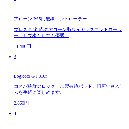
アローン PS5用無線コントローラー
プレステ5対応のアローン製ワイヤレスコントローラ
ー。サブ機としても優秀。
11,480円
3
Logicool G F310r
コスパ抜群のロジクール製有線パッド。幅広いPCゲー
ムを手軽に楽しめます。
2,860円
4