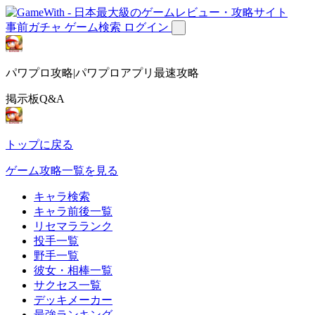
事前ガチャ
ゲーム検索
ログイン
パワプロ攻略|パワプロアプリ最速攻略
掲示板Q&A
トップに戻る
ゲーム攻略一覧を見る
キャラ検索
キャラ前後一覧
リセマラランク
投手一覧
野手一覧
彼女・相棒一覧
サクセス一覧
デッキメーカー
最強ランキング