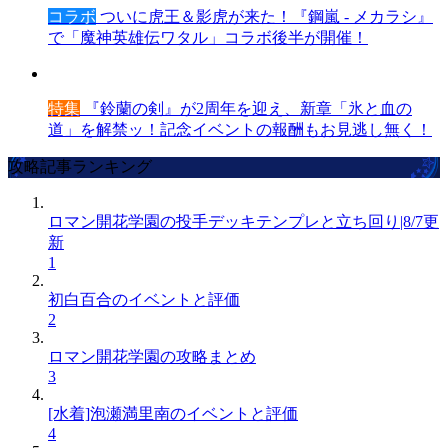
コラボ
ついに虎王＆影虎が来た！『鋼嵐 - メカラシ』
で「魔神英雄伝ワタル」コラボ後半が開催！
特集
『鈴蘭の剣』が2周年を迎え、新章「氷と血の
道」を解禁ッ！記念イベントの報酬もお見逃し無く！
攻略記事ランキング
ロマン開花学園の投手デッキテンプレと立ち回り|8/7更
新
1
初白百合のイベントと評価
2
ロマン開花学園の攻略まとめ
3
[水着]泡瀬満里南のイベントと評価
4