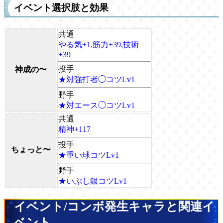
イベント選択肢と効果
共通
やる気+1,筋力+39,技術
+39
投手
神成の〜
★対強打者◯コツLv1
野手
★対エース◯コツLv1
共通
精神+117
投手
ちょっと〜
★重い球コツLv1
野手
★いぶし銀コツLv1
イベント/コンボ発生キャラと関連イ
ベント