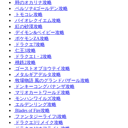
時のオカリナ攻略
ペルソナ4ゴールデン攻略
トモコレ攻略
バイオレクイエム攻略
紅の砂漠攻略
デイモン&ベイビー攻略
ポケモンZA攻略
ドラクエ7攻略
仁王3攻略
ドラクエ1・2攻略
桃鉄2攻略
ゴーストオブヨウテイ攻略
メタルギアデルタ攻略
牧場物語 風のグランドバザール攻略
ドンキーコングバナンザ攻略
マリオカートワールド攻略
モンハンワイルズ攻略
エルデンリング攻略
Blades of Fire攻略
ファンタジーライフi攻略
ドラクエ3リメイク攻略