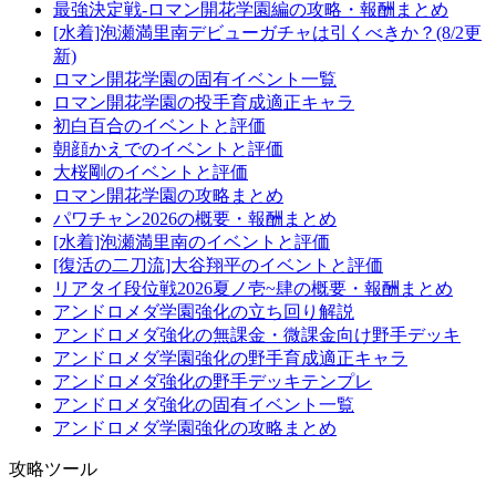
最強決定戦-ロマン開花学園編の攻略・報酬まとめ
[水着]泡瀬満里南デビューガチャは引くべきか？(8/2更
新)
ロマン開花学園の固有イベント一覧
ロマン開花学園の投手育成適正キャラ
初白百合のイベントと評価
朝顔かえでのイベントと評価
大桜剛のイベントと評価
ロマン開花学園の攻略まとめ
パワチャン2026の概要・報酬まとめ
[水着]泡瀬満里南のイベントと評価
[復活の二刀流]大谷翔平のイベントと評価
リアタイ段位戦2026夏ノ壱~肆の概要・報酬まとめ
アンドロメダ学園強化の立ち回り解説
アンドロメダ強化の無課金・微課金向け野手デッキ
アンドロメダ学園強化の野手育成適正キャラ
アンドロメダ強化の野手デッキテンプレ
アンドロメダ強化の固有イベント一覧
アンドロメダ学園強化の攻略まとめ
攻略ツール