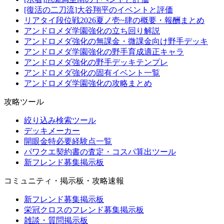
[復活の二刀流]大谷翔平のイベントと評価
リアタイ段位戦2026夏ノ壱~肆の概要・報酬まとめ
アンドロメダ学園強化の立ち回り解説
アンドロメダ強化の無課金・微課金向け野手デッキ
アンドロメダ学園強化の野手育成適正キャラ
アンドロメダ強化の野手デッキテンプレ
アンドロメダ強化の固有イベント一覧
アンドロメダ学園強化の攻略まとめ
攻略ツール
絞り込み検索ツール
デッキメーカー
開眼金特必要経験点一覧
パワクエ契約書の査定・コスパ算出ツール
新フレンド募集掲示板
コミュニティ・掲示板・攻略速報
新フレンド募集掲示板
栄冠クロスのフレンド募集掲示板
雑談・質問掲示板