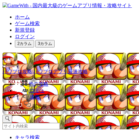
ホーム
ゲーム検索
新規登録
ログイン
2カラム
3カラム
パワプロ攻略|パワプロアプリ最速攻略
他の攻略
コミュ
速報
掲示板
キャラ検索