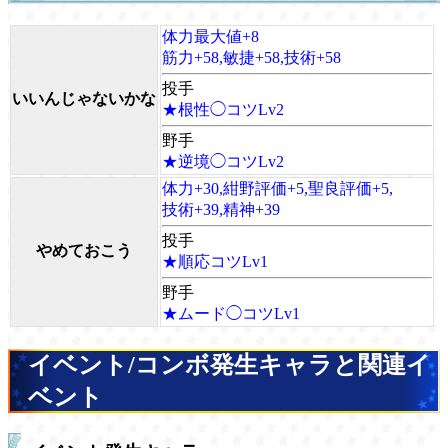
体力最大値+8
筋力+58,敏捷+58,技術+58
投手
いいんじゃないかな
★根性◯コツLv2
野手
★逆境◯コツLv2
体力+30,紺野評価+5,聖良評価+5,
技術+39,精神+39
投手
やめておこう
★順応コツLv1
野手
★ムード◯コツLv1
イベント/コンボ発生キャラと関連イ
ベント