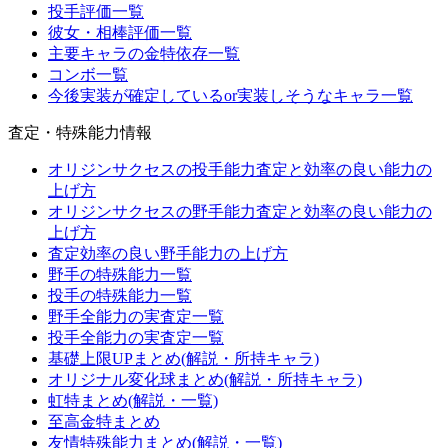
投手評価一覧
彼女・相棒評価一覧
主要キャラの金特依存一覧
コンボ一覧
今後実装が確定しているor実装しそうなキャラ一覧
査定・特殊能力情報
オリジンサクセスの投手能力査定と効率の良い能力の
上げ方
オリジンサクセスの野手能力査定と効率の良い能力の
上げ方
査定効率の良い野手能力の上げ方
野手の特殊能力一覧
投手の特殊能力一覧
野手全能力の実査定一覧
投手全能力の実査定一覧
基礎上限UPまとめ(解説・所持キャラ)
オリジナル変化球まとめ(解説・所持キャラ)
虹特まとめ(解説・一覧)
至高金特まとめ
友情特殊能力まとめ(解説・一覧)