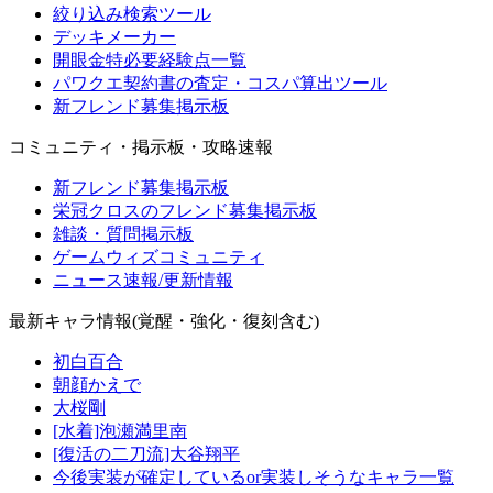
絞り込み検索ツール
デッキメーカー
開眼金特必要経験点一覧
パワクエ契約書の査定・コスパ算出ツール
新フレンド募集掲示板
コミュニティ・掲示板・攻略速報
新フレンド募集掲示板
栄冠クロスのフレンド募集掲示板
雑談・質問掲示板
ゲームウィズコミュニティ
ニュース速報/更新情報
最新キャラ情報(覚醒・強化・復刻含む)
初白百合
朝顔かえで
大桜剛
[水着]泡瀬満里南
[復活の二刀流]大谷翔平
今後実装が確定しているor実装しそうなキャラ一覧