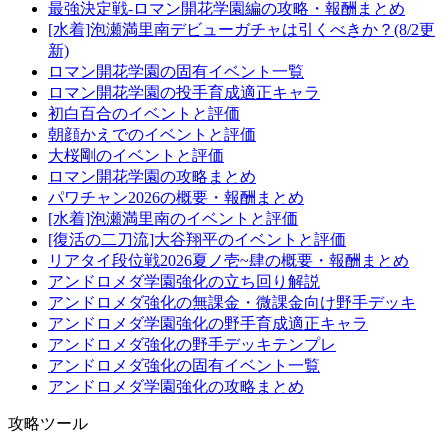
最強決定戦-ロマン開花学園編の攻略・報酬まとめ
[水着]泡瀬満里南デビューガチャは引くべきか？(8/2更
新)
ロマン開花学園の固有イベント一覧
ロマン開花学園の投手育成適正キャラ
初白百合のイベントと評価
朝顔かえでのイベントと評価
大桜剛のイベントと評価
ロマン開花学園の攻略まとめ
パワチャン2026の概要・報酬まとめ
[水着]泡瀬満里南のイベントと評価
[復活の二刀流]大谷翔平のイベントと評価
リアタイ段位戦2026夏ノ壱~肆の概要・報酬まとめ
アンドロメダ学園強化の立ち回り解説
アンドロメダ強化の無課金・微課金向け野手デッキ
アンドロメダ学園強化の野手育成適正キャラ
アンドロメダ強化の野手デッキテンプレ
アンドロメダ強化の固有イベント一覧
アンドロメダ学園強化の攻略まとめ
攻略ツール