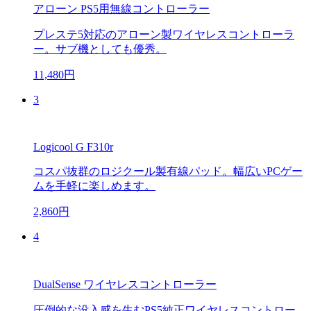
アローン PS5用無線コントローラー
プレステ5対応のアローン製ワイヤレスコントローラ
ー。サブ機としても優秀。
11,480円
3
Logicool G F310r
コスパ抜群のロジクール製有線パッド。幅広いPCゲー
ムを手軽に楽しめます。
2,860円
4
DualSense ワイヤレスコントローラー
圧倒的な没入感を生むPS5純正ワイヤレスコントロー