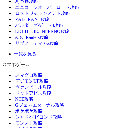
あつ森攻略
ユニコーンオーバーロード攻略
ロストジャッジメント攻略
VALORANT攻略
バルダーズゲート3攻略
LET IT DIE: INFERNO攻略
ARC Raiders攻略
サブノーティカ2攻略
一覧を見る
スマホゲーム
スマグロ攻略
デジモンUP攻略
ヴァンピール攻略
ドットアビス攻略
NTE攻略
Gジェネエターナル攻略
ポケポケ攻略
シャドバ ビヨンド攻略
モンスト攻略