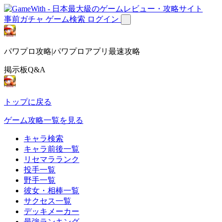
事前ガチャ
ゲーム検索
ログイン
パワプロ攻略|パワプロアプリ最速攻略
掲示板Q&A
トップに戻る
ゲーム攻略一覧を見る
キャラ検索
キャラ前後一覧
リセマラランク
投手一覧
野手一覧
彼女・相棒一覧
サクセス一覧
デッキメーカー
最強ランキング