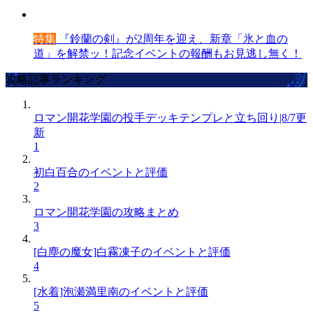
特集
『鈴蘭の剣』が2周年を迎え、新章「氷と血の
道」を解禁ッ！記念イベントの報酬もお見逃し無く！
攻略記事ランキング
ロマン開花学園の投手デッキテンプレと立ち回り|8/7更
新
1
初白百合のイベントと評価
2
ロマン開花学園の攻略まとめ
3
[白塵の魔女]白霧凍子のイベントと評価
4
[水着]泡瀬満里南のイベントと評価
5