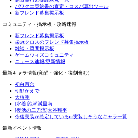
パワクエ契約書の査定・コスパ算出ツール
新フレンド募集掲示板
コミュニティ・掲示板・攻略速報
新フレンド募集掲示板
栄冠クロスのフレンド募集掲示板
雑談・質問掲示板
ゲームウィズコミュニティ
ニュース速報/更新情報
最新キャラ情報(覚醒・強化・復刻含む)
初白百合
朝顔かえで
大桜剛
[水着]泡瀬満里南
[復活の二刀流]大谷翔平
今後実装が確定しているor実装しそうなキャラ一覧
最新イベント情報