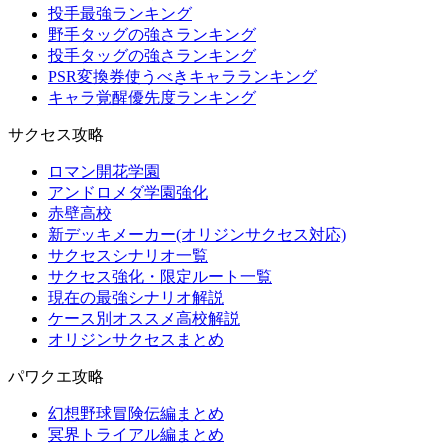
投手最強ランキング
野手タッグの強さランキング
投手タッグの強さランキング
PSR変換券使うべきキャラランキング
キャラ覚醒優先度ランキング
サクセス攻略
ロマン開花学園
アンドロメダ学園強化
赤壁高校
新デッキメーカー(オリジンサクセス対応)
サクセスシナリオ一覧
サクセス強化・限定ルート一覧
現在の最強シナリオ解説
ケース別オススメ高校解説
オリジンサクセスまとめ
パワクエ攻略
幻想野球冒険伝編まとめ
冥界トライアル編まとめ