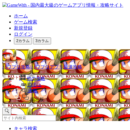
ホーム
ゲーム検索
新規登録
ログイン
2カラム
3カラム
パワプロ攻略|パワプロアプリ最速攻略
他の攻略
コミュ
速報
掲示板
キャラ検索