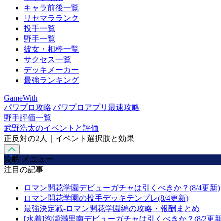
キャラ前後一覧
リセマラランク
投手一覧
野手一覧
彼女・相棒一覧
サクセス一覧
デッキメーカー
最強ランキング
GameWith
パワプロ攻略|パワプロアプリ最速攻略
野手評価一覧
武野浩太のイベントと評価
正反対の2人｜イベント選択肢と効果
攻略 メニュー
注目の記事
ロマン開花学園デビューガチャは引くべきか？(8/4更新)
ロマン開花学園の投手デッキテンプレ(8/4更新)
最強決定戦-ロマン開花学園編の攻略・報酬まとめ
[水着]泡瀬満里南デビューガチャは引くべきか？(8/2更新