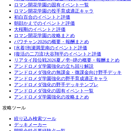
ロマン開花学園の固有イベント一覧
ロマン開花学園の投手育成適正キャラ
初白百合のイベントと評価
朝顔かえでのイベントと評価
大桜剛のイベントと評価
ロマン開花学園の攻略まとめ
パワチャン2026の概要・報酬まとめ
[水着]泡瀬満里南のイベントと評価
[復活の二刀流]大谷翔平のイベントと評価
リアタイ段位戦2026夏ノ壱~肆の概要・報酬まとめ
アンドロメダ学園強化の立ち回り解説
アンドロメダ強化の無課金・微課金向け野手デッキ
アンドロメダ学園強化の野手育成適正キャラ
アンドロメダ強化の野手デッキテンプレ
アンドロメダ強化の固有イベント一覧
アンドロメダ学園強化の攻略まとめ
攻略ツール
絞り込み検索ツール
デッキメーカー
開眼金特必要経験点一覧