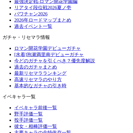
最強決定戦-ロマン開花学園編
リアタイ段位戦2026夏ノ壱
パワチャン2026
2026年ロードマップまとめ
過去イベント一覧
ガチャ・リセマラ情報
ロマン開花学園デビューガチャ
[水着]泡瀬満里南デビューガチャ
今どのガチャを引くべき？優先度解説
過去のガチャまとめ
最新リセマラランキング
高速リセマラのやり方
基本的なガチャの引き時
イベキャラ一覧
イベキャラ前後一覧
野手評価一覧
投手評価一覧
彼女・相棒評価一覧
主要キャラの金特依存一覧