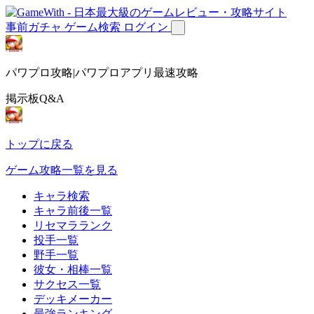
事前ガチャ
ゲーム検索
ログイン
パワプロ攻略|パワプロアプリ最速攻略
掲示板Q&A
トップに戻る
ゲーム攻略一覧を見る
キャラ検索
キャラ前後一覧
リセマラランク
投手一覧
野手一覧
彼女・相棒一覧
サクセス一覧
デッキメーカー
最強ランキング