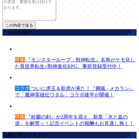
ゲームを探す
特集
『モンスターループ：獣神転生』名将がケモ化し
た異世界転生×獣神進化RPG。事前登録受付中！
コラボ
ついに虎王＆影虎が来た！『鋼嵐 - メカラシ』
で「魔神英雄伝ワタル」コラボ後半が開催！
特集
『鈴蘭の剣』が2周年を迎え、新章「氷と血の
道」を解禁ッ！記念イベントの報酬もお見逃し無く！
攻略記事ランキング