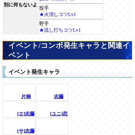
別に何もないよ
投手
★火消しコツLv1
野手
★流し打ちコツLv1
イベント/コンボ発生キャラと関連イ
ベント
イベント発生キャラ
片桐
志藤
[エ]志藤
[ユニ]恋
[サ]志藤