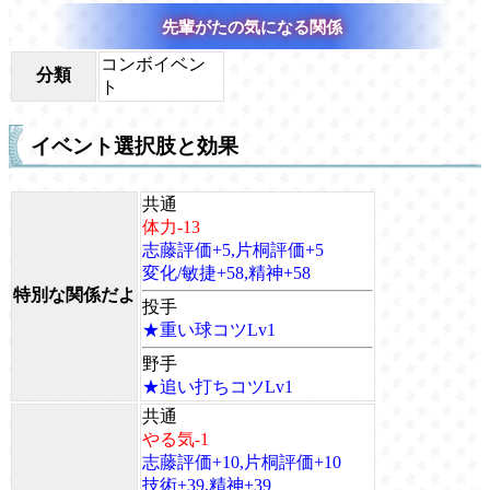
先輩がたの気になる関係
コンボイベン
分類
ト
イベント選択肢と効果
共通
体力-13
志藤評価+5,片桐評価+5
変化/敏捷+58,精神+58
特別な関係だよ
投手
★重い球コツLv1
野手
★追い打ちコツLv1
共通
やる気-1
志藤評価+10,片桐評価+10
技術+39,精神+39