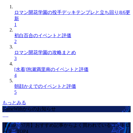
ロマン開花学園の投手デッキテンプレと立ち回り|8/6更
新
1
初白百合のイベントと評価
2
ロマン開花学園の攻略まとめ
3
[水着]泡瀬満里南のイベントと評価
4
朝顔かえでのイベントと評価
5
もっとみる
GameWithからのお知らせ
【Amazon7月】おすすめ記事からよく買われているコントロ
ーラーTOP4