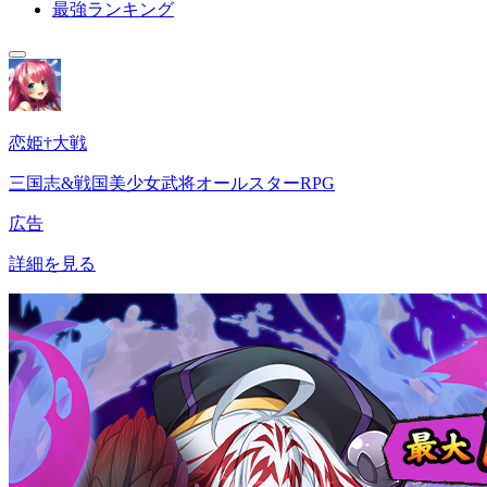
最強ランキング
恋姫†大戦
三国志&戦国美少女武将オールスターRPG
広告
詳細を見る