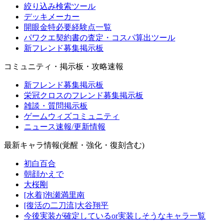
絞り込み検索ツール
デッキメーカー
開眼金特必要経験点一覧
パワクエ契約書の査定・コスパ算出ツール
新フレンド募集掲示板
コミュニティ・掲示板・攻略速報
新フレンド募集掲示板
栄冠クロスのフレンド募集掲示板
雑談・質問掲示板
ゲームウィズコミュニティ
ニュース速報/更新情報
最新キャラ情報(覚醒・強化・復刻含む)
初白百合
朝顔かえで
大桜剛
[水着]泡瀬満里南
[復活の二刀流]大谷翔平
今後実装が確定しているor実装しそうなキャラ一覧