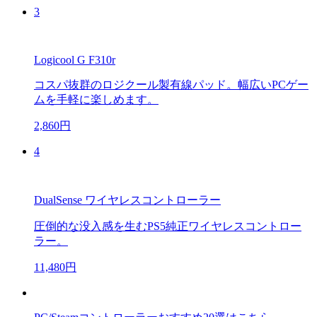
3
Logicool G F310r
コスパ抜群のロジクール製有線パッド。幅広いPCゲー
ムを手軽に楽しめます。
2,860円
4
DualSense ワイヤレスコントローラー
圧倒的な没入感を生むPS5純正ワイヤレスコントロー
ラー。
11,480円