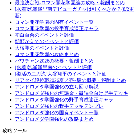
最強決定戦-ロマン開花学園編の攻略・報酬まとめ
[水着]泡瀬満里南デビューガチャは引くべきか？(8/2更
新)
ロマン開花学園の固有イベント一覧
ロマン開花学園の投手育成適正キャラ
初白百合のイベントと評価
朝顔かえでのイベントと評価
大桜剛のイベントと評価
ロマン開花学園の攻略まとめ
パワチャン2026の概要・報酬まとめ
[水着]泡瀬満里南のイベントと評価
[復活の二刀流]大谷翔平のイベントと評価
リアタイ段位戦2026夏ノ壱~肆の概要・報酬まとめ
アンドロメダ学園強化の立ち回り解説
アンドロメダ強化の無課金・微課金向け野手デッキ
アンドロメダ学園強化の野手育成適正キャラ
アンドロメダ強化の野手デッキテンプレ
アンドロメダ強化の固有イベント一覧
アンドロメダ学園強化の攻略まとめ
攻略ツール