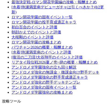
最強決定戦-ロマン開花学園編の攻略・報酬まとめ
[水着]泡瀬満里南デビューガチャは引くべきか？(8/2更
新)
ロマン開花学園の固有イベント一覧
ロマン開花学園の投手育成適正キャラ
初白百合のイベントと評価
朝顔かえでのイベントと評価
大桜剛のイベントと評価
ロマン開花学園の攻略まとめ
パワチャン2026の概要・報酬まとめ
[水着]泡瀬満里南のイベントと評価
[復活の二刀流]大谷翔平のイベントと評価
リアタイ段位戦2026夏ノ壱~肆の概要・報酬まとめ
アンドロメダ学園強化の立ち回り解説
アンドロメダ強化の無課金・微課金向け野手デッキ
アンドロメダ学園強化の野手育成適正キャラ
アンドロメダ強化の野手デッキテンプレ
アンドロメダ強化の固有イベント一覧
アンドロメダ学園強化の攻略まとめ
攻略ツール