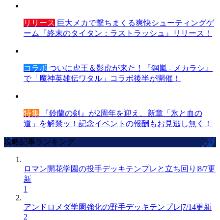
リリース
巨大メカで撃ちまくる爽快シューティングゲ
ーム『終末のタイタン：ラストラッシュ』リリース！
コラボ
ついに虎王＆影虎が来た！『鋼嵐 - メカラシ』
で「魔神英雄伝ワタル」コラボ後半が開催！
特集
『鈴蘭の剣』が2周年を迎え、新章「氷と血の
道」を解禁ッ！記念イベントの報酬もお見逃し無く！
攻略記事ランキング
ロマン開花学園の投手デッキテンプレと立ち回り|8/7更
新
1
アンドロメダ学園強化の野手デッキテンプレ|7/14更新
2