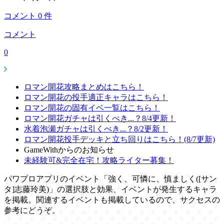
コメント
0
件
コメント
0
ロマン開花攻略まとめはこちら！
ロマン開花の投手適正キャラはこちら！
ロマン開花の固有イベ一覧はこちら！
ロマン開花ガチャは引くべき...？8/4更新！
水着泡瀬ガチャは引くべき...？8/2更新！
ロマン開花投手デッキと立ち回りはこちら！(8/7更新)
GameWithからのお知らせ
未経験可&完全在宅！攻略ライター募集！
パワプロアプリのイベント「強く、可憐に、慎ましく([サン
タ]志藤玲美)」の選択肢と効果、イベントが発生するキャラ
を掲載。関連するイベントも掲載しているので、サクセスの
参考にどうぞ。