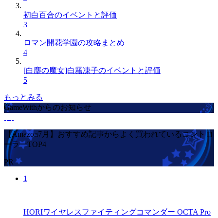
初白百合のイベントと評価
3
ロマン開花学園の攻略まとめ
4
[白塵の魔女]白霧凍子のイベントと評価
5
もっとみる
GameWithからのお知らせ
【Amazon7月】おすすめ記事からよく買われているコントロ
ーラーTOP4
PR
1
HORIワイヤレスファイティングコマンダー OCTA Pro