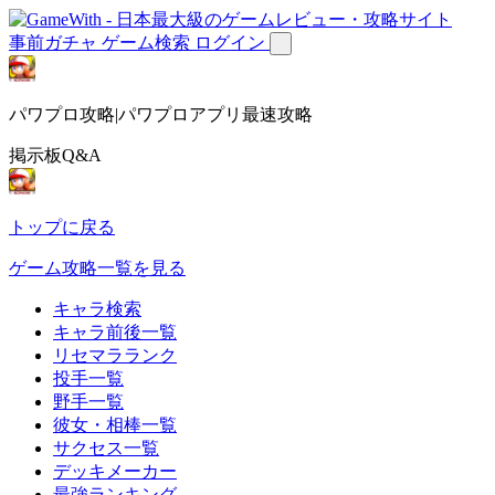
事前ガチャ
ゲーム検索
ログイン
パワプロ攻略|パワプロアプリ最速攻略
掲示板Q&A
トップに戻る
ゲーム攻略一覧を見る
キャラ検索
キャラ前後一覧
リセマラランク
投手一覧
野手一覧
彼女・相棒一覧
サクセス一覧
デッキメーカー
最強ランキング