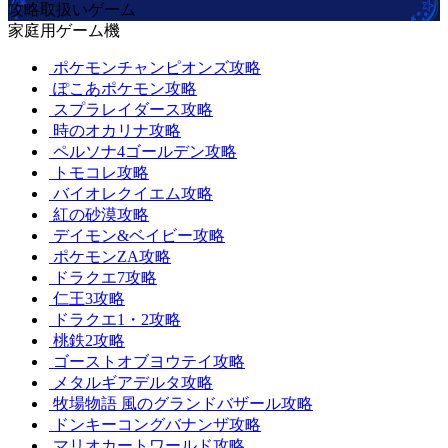
攻略取扱いゲーム
家庭用ゲーム機
ポケモンチャンピオンズ攻略
ぽこあポケモン攻略
スプラレイダース攻略
時のオカリナ攻略
ペルソナ4ゴールデン攻略
トモコレ攻略
バイオレクイエム攻略
紅の砂漠攻略
デイモン&ベイビー攻略
ポケモンZA攻略
ドラクエ7攻略
仁王3攻略
ドラクエ1・2攻略
桃鉄2攻略
ゴーストオブヨウテイ攻略
メタルギアデルタ攻略
牧場物語 風のグランドバザール攻略
ドンキーコングバナンザ攻略
マリオカートワールド攻略