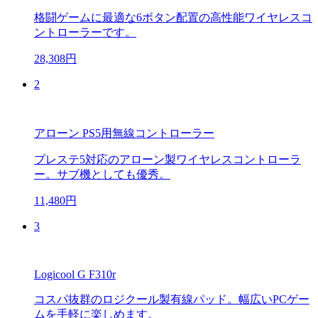
格闘ゲームに最適な6ボタン配置の高性能ワイヤレスコ
ントローラーです。
28,308円
2
アローン PS5用無線コントローラー
プレステ5対応のアローン製ワイヤレスコントローラ
ー。サブ機としても優秀。
11,480円
3
Logicool G F310r
コスパ抜群のロジクール製有線パッド。幅広いPCゲー
ムを手軽に楽しめます。