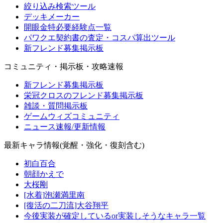
絞り込み検索ツール
デッキメーカー
開眼金特必要経験点一覧
パワクエ契約書の査定・コスパ算出ツール
新フレンド募集掲示板
コミュニティ・掲示板・攻略速報
新フレンド募集掲示板
栄冠クロスのフレンド募集掲示板
雑談・質問掲示板
ゲームウィズコミュニティ
ニュース速報/更新情報
最新キャラ情報(覚醒・強化・復刻含む)
初白百合
朝顔かえで
大桜剛
[水着]泡瀬満里南
[復活の二刀流]大谷翔平
今後実装が確定しているor実装しそうなキャラ一覧