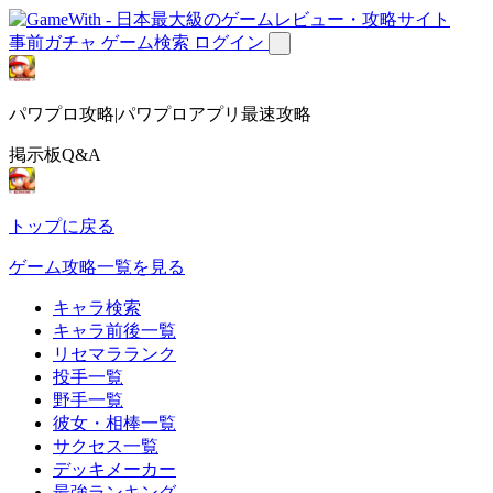
事前ガチャ
ゲーム検索
ログイン
パワプロ攻略|パワプロアプリ最速攻略
掲示板Q&A
トップに戻る
ゲーム攻略一覧を見る
キャラ検索
キャラ前後一覧
リセマラランク
投手一覧
野手一覧
彼女・相棒一覧
サクセス一覧
デッキメーカー
最強ランキング