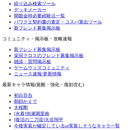
絞り込み検索ツール
デッキメーカー
開眼金特必要経験点一覧
パワクエ契約書の査定・コスパ算出ツール
新フレンド募集掲示板
コミュニティ・掲示板・攻略速報
新フレンド募集掲示板
栄冠クロスのフレンド募集掲示板
雑談・質問掲示板
ゲームウィズコミュニティ
ニュース速報/更新情報
最新キャラ情報(覚醒・強化・復刻含む)
初白百合
朝顔かえで
大桜剛
[水着]泡瀬満里南
[復活の二刀流]大谷翔平
今後実装が確定しているor実装しそうなキャラ一覧