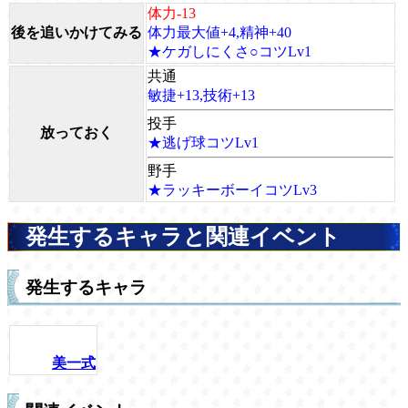
体力-13
後を追いかけてみる
体力最大値+4,精神+40
★ケガしにくさ○コツLv1
共通
敏捷+13,技術+13
投手
放っておく
★逃げ球コツLv1
野手
★ラッキーボーイコツLv3
発生するキャラと関連イベント
発生するキャラ
美一式