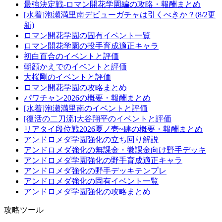
最強決定戦-ロマン開花学園編の攻略・報酬まとめ
[水着]泡瀬満里南デビューガチャは引くべきか？(8/2更
新)
ロマン開花学園の固有イベント一覧
ロマン開花学園の投手育成適正キャラ
初白百合のイベントと評価
朝顔かえでのイベントと評価
大桜剛のイベントと評価
ロマン開花学園の攻略まとめ
パワチャン2026の概要・報酬まとめ
[水着]泡瀬満里南のイベントと評価
[復活の二刀流]大谷翔平のイベントと評価
リアタイ段位戦2026夏ノ壱~肆の概要・報酬まとめ
アンドロメダ学園強化の立ち回り解説
アンドロメダ強化の無課金・微課金向け野手デッキ
アンドロメダ学園強化の野手育成適正キャラ
アンドロメダ強化の野手デッキテンプレ
アンドロメダ強化の固有イベント一覧
アンドロメダ学園強化の攻略まとめ
攻略ツール