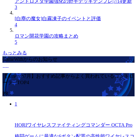
アンドロメダ学園強化の野手デッキテンプレ|7/14更新
3
[白塵の魔女]白霧凍子のイベントと評価
4
ロマン開花学園の攻略まとめ
5
もっとみる
GameWithからのお知らせ
【Amazon7月】おすすめ記事からよく買われているコントロ
ーラーTOP4
PR
1
HORIワイヤレスファイティングコマンダー OCTA Pro
格闘ゲームに最適な6ボタン配置の高性能ワイヤレスコ