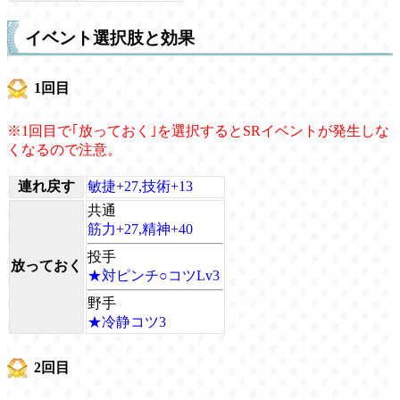
イベント選択肢と効果
1回目
※1回目で｢放っておく｣を選択するとSRイベントが発生しな
くなるので注意。
連れ戻す
敏捷+27,技術+13
共通
筋力+27,精神+40
投手
放っておく
★対ピンチ○コツLv3
野手
★冷静コツ3
2回目