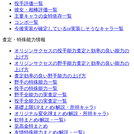
投手評価一覧
彼女・相棒評価一覧
主要キャラの金特依存一覧
コンボ一覧
今後実装が確定しているor実装しそうなキャラ一覧
査定・特殊能力情報
オリジンサクセスの投手能力査定と効率の良い能力の
上げ方
オリジンサクセスの野手能力査定と効率の良い能力の
上げ方
査定効率の良い野手能力の上げ方
野手の特殊能力一覧
投手の特殊能力一覧
野手全能力の実査定一覧
投手全能力の実査定一覧
基礎上限UPまとめ(解説・所持キャラ)
オリジナル変化球まとめ(解説・所持キャラ)
虹特まとめ(解説・一覧)
至高金特まとめ
友情特殊能力まとめ(解説・一覧)