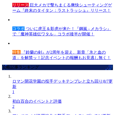
リリース
巨大メカで撃ちまくる爽快シューティングゲ
ーム『終末のタイタン：ラストラッシュ』リリース！
コラボ
ついに虎王＆影虎が来た！『鋼嵐 - メカラシ』
で「魔神英雄伝ワタル」コラボ後半が開催！
特集
『鈴蘭の剣』が2周年を迎え、新章「氷と血の
道」を解禁ッ！記念イベントの報酬もお見逃し無く！
攻略記事ランキング
ロマン開花学園の投手デッキテンプレと立ち回り|8/7更
新
1
初白百合のイベントと評価
2